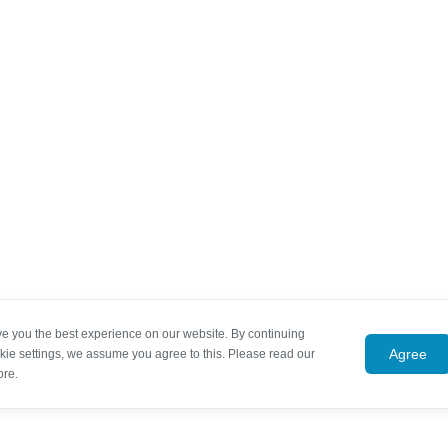
ve you the best experience on our website. By continuing
Agree
kie settings, we assume you agree to this. Please read our
ore.