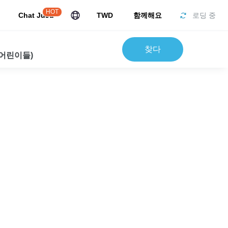
HOT
Chat JuJu
TWD
함께해요
로딩 중
찾다
 어린이들)