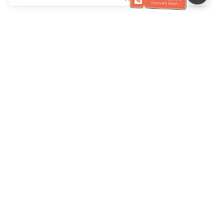
Müşteri Hizmetleri yardımı
Bizi arayın：
+886-2-6610-0183
(Yaşlı dostu)
Faks No.：
+886-2-6610-0185
Ofis saatleri：
Hafta içi 10:00 ~ 18:30