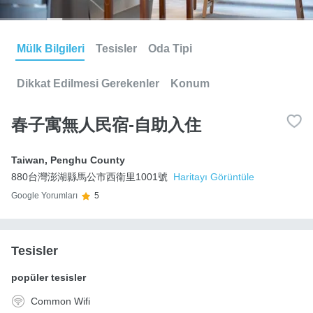
Mülk Bilgileri
Tesisler
Oda Tipi
Dikkat Edilmesi Gerekenler
Konum
春子寓無人民宿-自助入住
Taiwan
,
Penghu County
880台灣澎湖縣馬公市西衛里1001號
Haritayı Görüntüle
Google Yorumları
5
Tesisler
popüler tesisler
Common Wifi