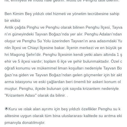
nli, emniyetli ve mutlu hale getirin. Mutlu bir Penghu tatili dilerim.

Ben Kimim Beş yıldızlı otel hizmeti ve yönetim tecrübesine sahip 
bir ekibiz

Antik çağda Pinghu ve Penghu olarak bilinen Penghu İlçesi, Tayva
n'ın güneyindeki Tayvan Boğazı'nda yer alır. Penghu Adaları'ndan 
oluşur ve Penghu Su Yolu üzerinden Tayvan'ın ana adasındaki Yu
nlin İlçesi ve Chiayi İlçesine bakar. İlçenin merkezi ve en büyük şe
hri Magong Şehri'dir. Penghu İlçesinin kendi yetki alanı altında 1 ş
ehir ve 5 ilçesi vardır; toplam 6 ilçe ve şehir bulunmaktadır. Özel c
oğrafi konumu ve mükemmel liman koşulları nedeniyle Tayvan Bo
ğazı'na giden ve Tayvan Boğazı'ndan gelen göçmenler için bir akt
arma istasyonu ve eski çağlardan beri önemli bir askeri konum ol
muştur. Penghu, ilçede bulunan çok sayıda krizantem nedeniyle 
"Krizantem Adası" olarak da bilinir. .

🌟Kuru ve ıslak alan ayrımı için beş yıldızlı özellikler Penghu su k
alitesine uygun olarak tüm bina uluslararası kalitede su arıtma eki
pmanıyla donatılmıştır.
