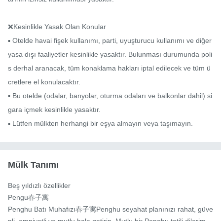
❌Kesinlikle Yasak Olan Konular

▪ Otelde havai fişek kullanımı, parti, uyuşturucu kullanımı ve diğer 
yasa dışı faaliyetler kesinlikle yasaktır. Bulunması durumunda poli
s derhal aranacak, tüm konaklama hakları iptal edilecek ve tüm ü
cretlere el konulacaktır.

▪ Bu otelde (odalar, banyolar, oturma odaları ve balkonlar dahil) si
gara içmek kesinlikle yasaktır.

▪ Lütfen mülkten herhangi bir eşya almayın veya taşımayın.
Mülk Tanımı
Beş yıldızlı özellikler

Pengu春子寓

Penghu Batı Muhafızı春子寓Penghu seyahat planınızı rahat, güve