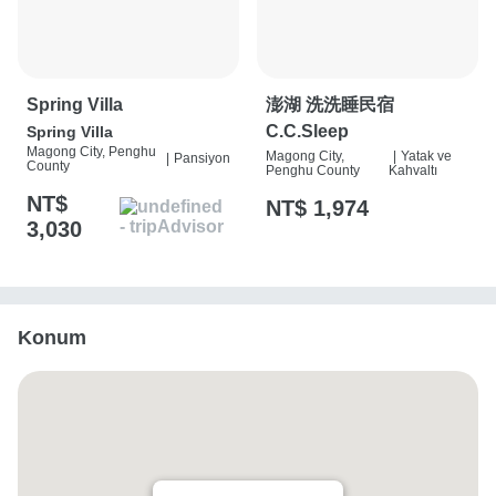
Spring Villa
澎湖 洗洗睡民宿
C.C.Sleep
Spring Villa
Magong City, Penghu
Magong City,
|
Yatak ve
|
Pansiyon
County
Penghu County
Kahvaltı
NT$
NT$ 1,974
3,030
Konum