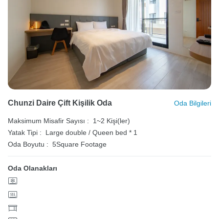
Chunzi Daire Çift Kişilik Oda
Oda Bilgileri
Maksimum Misafir Sayısı :
1~2 Kişi(ler)
Yatak Tipi :
Large double / Queen bed * 1
Oda Boyutu :
5Square Footage
Oda Olanakları