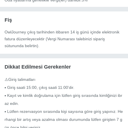
Oda fiyatlarına genellikle vergi(ler) dahildir.5%
Fiş
OwlJourney çıkış tarihinden itibaren 14 iş günü içinde elektronik
fatura düzenleyecektir (Vergi Numarası talebinizi sipariş
sütununda belirtin).
Dikkat Edilmesi Gerekenler
⚠️Giriş talimatları

▪ Giriş saati 15:00, çıkış saati 11:00'dir.

▪ Kayıt ve kimlik doğrulama için lütfen giriş sırasında kimliğinizi ibr
az edin.

▪ Lütfen rezervasyon sırasında kişi sayısına göre giriş yapınız. He
rhangi bir artış veya azalma olması durumunda lütfen girişten 7 g
ün önce bilgi veriniz.
