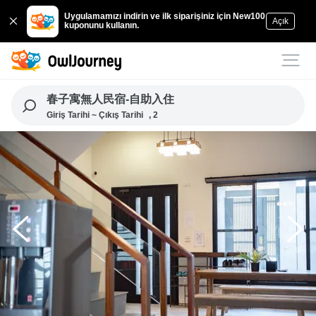
Uygulamamızı indirin ve ilk siparişiniz için New100
Açık
kuponunu kullanın.
春子寓無人民宿-自助入住
Giriş Tarihi ~ Çıkış Tarihi
, 2