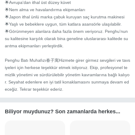
🌟Avrupa'dan ithal üst düzey küvet

🌟Nem alma ve havalandırma ekipmanları

🌟Japon ithal ünlü marka çabuk kuruyan saç kurutma makinesi

🌟Yaşlı ve bebeklere uygun, tüm katlara asansörle ulaşılabilir.

🌟Görünmeyen alanlara daha fazla önem veriyoruz. Penghu'nun 
su kalitesine karşılık olarak bina geneline uluslararası kalitede su 
arıtma ekipmanları yerleştirdik.

Penghu Batı Muhafızı春子寓Hizmete girer girmez sevgileri ve tavs
iyeleri için herkese teşekkür etmek istiyoruz. Ekip, profesyonel te
mizlik yönetimi ve sürdürülebilir yönetim kavramlarına bağlı kalıyo
r. Seyahat edenlere en iyi tatil konaklamasını sunmaya devam ed
eceğiz. Tekrar teşekkür ederiz.
Biliyor muydunuz? Son zamanlarda herkes...