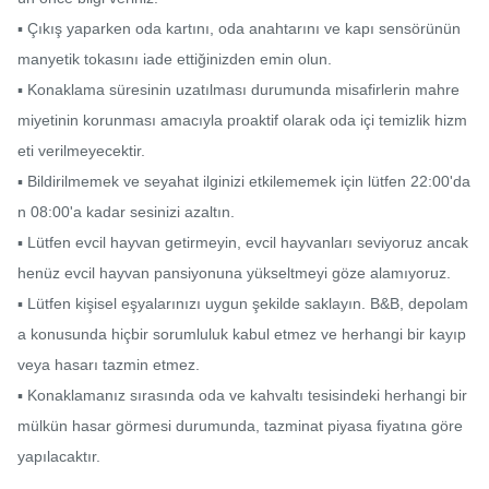
▪ Çıkış yaparken oda kartını, oda anahtarını ve kapı sensörünün 
manyetik tokasını iade ettiğinizden emin olun.

▪ Konaklama süresinin uzatılması durumunda misafirlerin mahre
miyetinin korunması amacıyla proaktif olarak oda içi temizlik hizm
eti verilmeyecektir.

▪ Bildirilmemek ve seyahat ilginizi etkilememek için lütfen 22:00'da
n 08:00'a kadar sesinizi azaltın.

▪ Lütfen evcil hayvan getirmeyin, evcil hayvanları seviyoruz ancak 
henüz evcil hayvan pansiyonuna yükseltmeyi göze alamıyoruz.

▪ Lütfen kişisel eşyalarınızı uygun şekilde saklayın. B&B, depolam
a konusunda hiçbir sorumluluk kabul etmez ve herhangi bir kayıp 
veya hasarı tazmin etmez.

▪ Konaklamanız sırasında oda ve kahvaltı tesisindeki herhangi bir 
mülkün hasar görmesi durumunda, tazminat piyasa fiyatına göre 
yapılacaktır.
