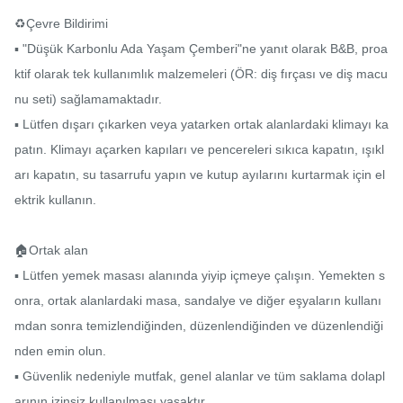
♻️Çevre Bildirimi

▪ "Düşük Karbonlu Ada Yaşam Çemberi"ne yanıt olarak B&B, proa
ktif olarak tek kullanımlık malzemeleri (ÖR: diş fırçası ve diş macu
nu seti) sağlamamaktadır.

▪ Lütfen dışarı çıkarken veya yatarken ortak alanlardaki klimayı ka
patın. Klimayı açarken kapıları ve pencereleri sıkıca kapatın, ışıkl
arı kapatın, su tasarrufu yapın ve kutup ayılarını kurtarmak için el
ektrik kullanın.

🏠Ortak alan

▪ Lütfen yemek masası alanında yiyip içmeye çalışın. Yemekten s
onra, ortak alanlardaki masa, sandalye ve diğer eşyaların kullanı
mdan sonra temizlendiğinden, düzenlendiğinden ve düzenlendiği
nden emin olun.

▪ Güvenlik nedeniyle mutfak, genel alanlar ve tüm saklama dolapl
arının izinsiz kullanılması yasaktır.
