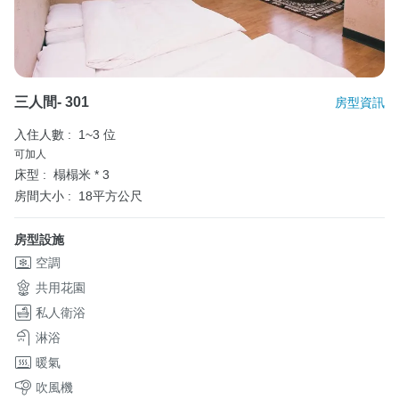
三人間- 301
房型資訊
入住人數 :
1~3 位
可加人
床型 :
榻榻米 * 3
房間大小 :
18平方公尺
房型設施
空調
共用花園
私人衛浴
淋浴
暖氣
吹風機