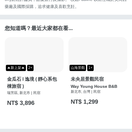
藥廠及國際採購，追求健康及喜歡烹飪。
您知道嗎？最近大家都在看...
🔥新上架🔥
2+
山海景觀
1+
金瓜石 l 逸境 ( 靜心系包
未央居景觀民宿
棟旅宿 )
Way Young House B&B
新北市, 台灣
|
民宿
瑞芳區, 新北市
|
民宿
NT$ 1,299
NT$ 3,896