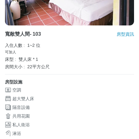
寬敞雙人間- 103
房型資訊
入住人數 :
1~2 位
可加人
床型 :
雙人床 * 1
房間大小 :
22平方公尺
房型設施
空調
超大雙人床
隔音設備
共用花園
私人衛浴
淋浴