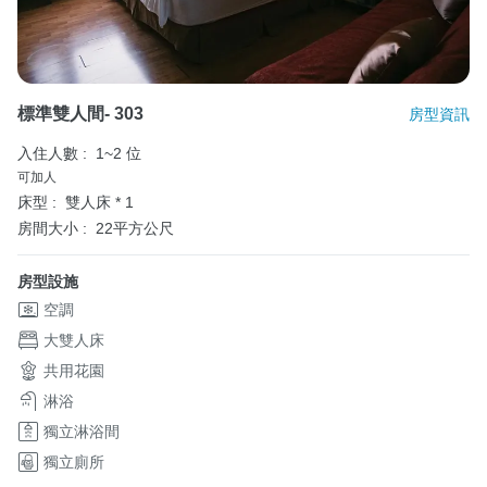
標準雙人間- 303
房型資訊
入住人數 :
1~2 位
可加人
床型 :
雙人床 * 1
房間大小 :
22平方公尺
房型設施
空調
大雙人床
共用花園
淋浴
獨立淋浴間
獨立廁所