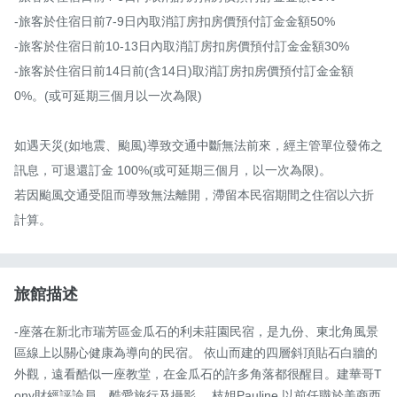
-旅客於住宿日前7-9日內取消訂房扣房價預付訂金金額50%

-旅客於住宿日前10-13日內取消訂房扣房價預付訂金金額30%

-旅客於住宿日前14日前(含14日)取消訂房扣房價預付訂金金額
0%。(或可延期三個月以一次為限)

如遇天災(如地震、颱風)導致交通中斷無法前來，經主管單位發佈之
訊息，可退還訂金 100%(或可延期三個月，以一次為限)。

若因颱風交通受阻而導致無法離開，滯留本民宿期間之住宿以六折
計算。
旅館描述
-座落在新北市瑞芳區金瓜石的利未莊園民宿，是九份、東北角風景
區線上以關心健康為導向的民宿。 依山而建的四層斜頂貼石白牆的
外觀，遠看酷似一座教堂，在金瓜石的許多角落都很醒目。建華哥T
ony財經評論員，酷愛旅行及攝影。 枝姐Pauline 以前任職於美商西