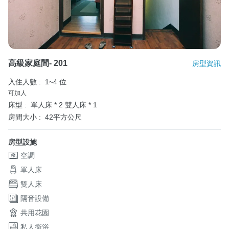
高級家庭間- 201
房型資訊
入住人數 :
1~4 位
可加人
床型 :
單人床 * 2
雙人床 * 1
房間大小 :
42平方公尺
房型設施
空調
單人床
雙人床
隔音設備
共用花園
私人衛浴