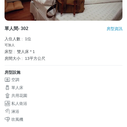
單人間- 302
房型資訊
入住人數 :
1位
可加人
床型 :
雙人床 * 1
房間大小 :
13平方公尺
房型設施
空調
單人床
共用花園
私人衛浴
淋浴
吹風機