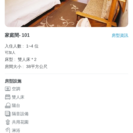
家庭間- 101
房型資訊
入住人數 :
1~4 位
可加人
床型 :
雙人床 * 2
房間大小 :
38平方公尺
房型設施
空調
雙人床
陽台
隔音設備
共用花園
淋浴