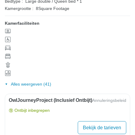
Bedtype :
Large double / Queen bed * 1
Kamergrootte :
8Square Footage
Kamerfaciliteiten
Alles weergeven (41)
OwlJourneyProject (inclusief Ontbijt)
Annuleringsbeleid
Ontbijt inbegrepen
Bekijk de tarieven