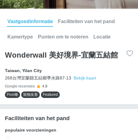
Vastgoedinformatie
Faciliteiten van het pand
Kamertype
Punten om te noteren
Locatie
Wonderwall 美好境界-宜蘭五結館
Taiwan
,
Yilan City
268台灣宜蘭縣五結鄉季水路87-13
Bekijk kaart
Google-recensies
4.8
Pool🛟
寵物友善
Featured
Faciliteiten van het pand
populaire voorzieningen