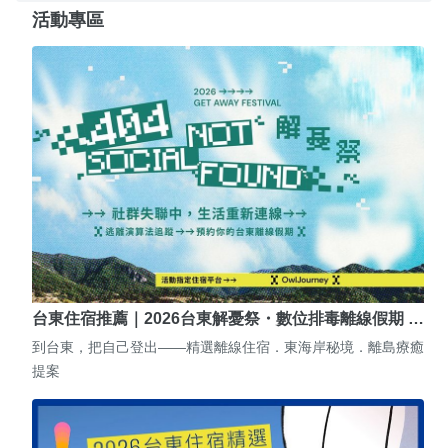
活動專區
台東住宿推薦｜2026台東解憂祭・數位排毒離線假期 …
到台東，把自己登出——精選離線住宿．東海岸秘境．離島療癒
提案