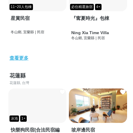
11~20人包棟
必住精選旅宿
4+
星賞民宿
『寗夏時光』包棟
冬山鄉, 宜蘭縣
|
民宿
Ning Xia Time Villa
冬山鄉, 宜蘭縣
|
民宿
查看更多
花蓮縣
花蓮縣, 台灣
泳池
1+
快樂狗民宿(合法民宿編
坡岸邊民宿