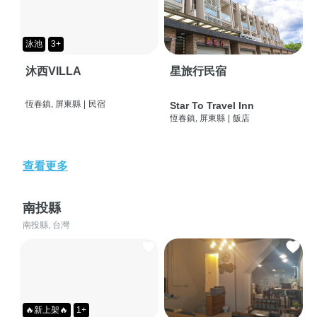
泳池
3+
沐西VILLA
星旅行民宿
恆春鎮, 屏東縣
|
民宿
Star To Travel Inn
恆春鎮, 屏東縣
|
飯店
查看更多
南投縣
南投縣, 台灣
🔥新上架🔥
1+