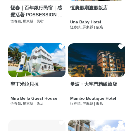
恆春｜百年銀行民宿｜感
恆農假期渡假飯店
覺活著 POSSESSION |
背包客棧 | 恆春必住特色
恆春鎮, 屏東縣
|
民宿
Una Baby Hotel
恆春鎮, 屏東縣
|
飯店
旅店 | HOSTEL |
墾丁米拉貝拉
曼波・大宅門精緻旅店
Mira Bella Guest House
Mambo Boutique Hotel
恆春鎮, 屏東縣
|
飯店
恆春鎮, 屏東縣
|
飯店