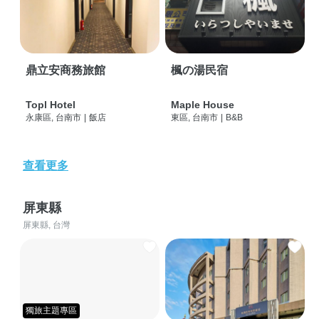
鼎立安商務旅館
楓の湯民宿
Topl Hotel
Maple House
永康區, 台南市
|
飯店
東區, 台南市
|
B&B
查看更多
屏東縣
屏東縣, 台灣
獨旅主題專區