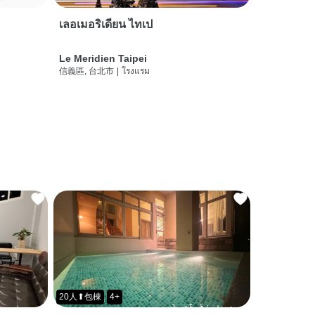
เลอเมอริเดียน ไทเป
Le Meridien Taipei
信義區, 台北市
|
โรงแรม
20人⬆包棟
4+