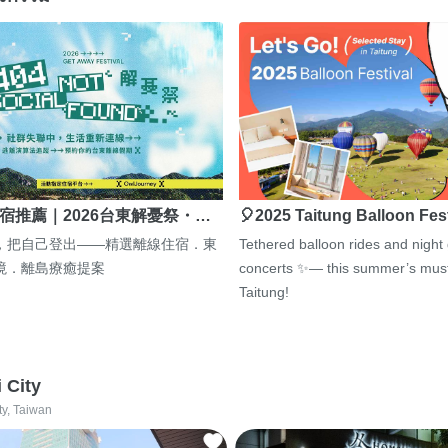
宿推薦｜2026台東解憂祭・…
🎈2025 Taitung Balloon Fes
，把自己登出——精選離線住宿．東
Tethered balloon rides and night
境．離島療癒提案
concerts ✨— this summer’s must
Taitung!
i City
ty, Taiwan