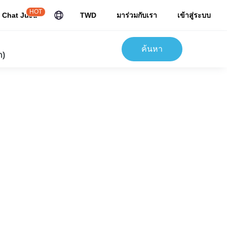
HOT
Chat JuJu
TWD
มาร่วมกับเรา
เข้าสู่ระบบ
ค้นหา
ก)