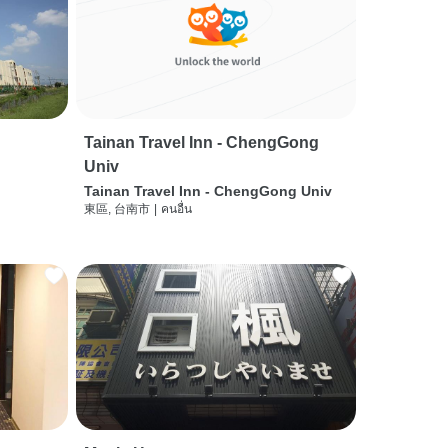
Tainan Travel Inn - ChengGong
Univ
Tainan Travel Inn - ChengGong Univ
東區, 台南市
|
คนอื่น