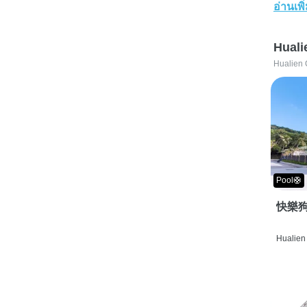
อ่านเพิ
Huali
Hualien 
Pool🛟
快樂狗
Hualien 