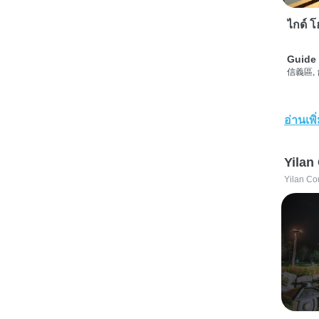
ไกด์ โฮ
Guide 
信義區,
อ่านเพิ
Yilan
Yilan Co