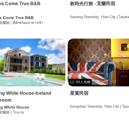
ms Come True B&B
敘時光行旅 - 宜蘭民宿
Sanxing Township, Yilan City
|
โฮมสเต
s Come True B&B
 宜蘭縣
|
ที่พักพร้อมอาหารเช้า
11~20人包棟
g White House-Iceland
星賞民宿
 room
Dongshan Township, Yilan City
|
โฮมส
g White House
 宜蘭縣
|
โรงแรม