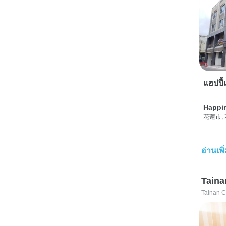
แฮปปี้เ
Happi
花蓮市,
อ่านเพิ
Taina
Tainan C