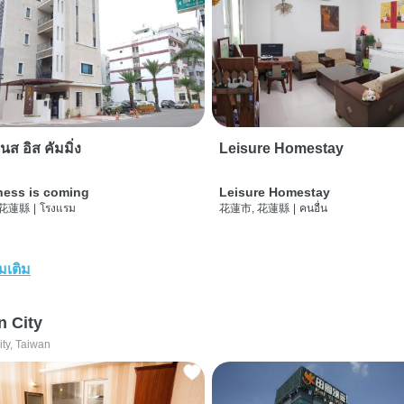
นส อิส คัมมิ่ง
Leisure Homestay
ness is coming
Leisure Homestay
 花蓮縣
|
โรงแรม
花蓮市, 花蓮縣
|
คนอื่น
่มเติม
n City
ity, Taiwan