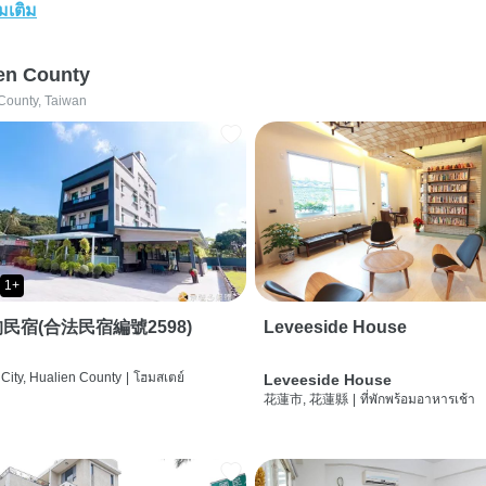
่มเติม
en County
County, Taiwan
1+
民宿(合法民宿編號2598)
Leveeside House
City, Hualien County
|
โฮมสเตย์
Leveeside House
花蓮市, 花蓮縣
|
ที่พักพร้อมอาหารเช้า