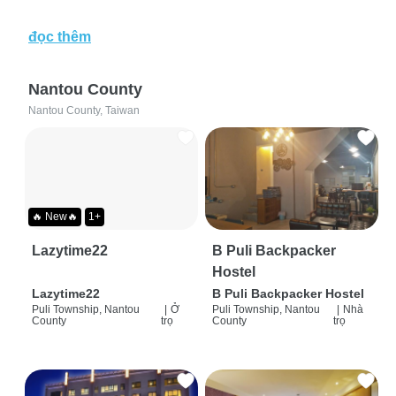
đọc thêm
Nantou County
Nantou County, Taiwan
🔥 New🔥
1+
Lazytime22
B Puli Backpacker
Hostel
Lazytime22
B Puli Backpacker Hostel
Puli Township, Nantou
|
Ở
Puli Township, Nantou
|
Nhà
County
trọ
County
trọ