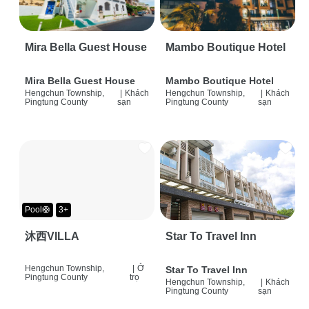
Mira Bella Guest House
Mambo Boutique Hotel
Mira Bella Guest House
Mambo Boutique Hotel
Hengchun Township,
|
Khách
Hengchun Township,
|
Khách
Pingtung County
sạn
Pingtung County
sạn
Pool🛟
3+
沐西VILLA
Star To Travel Inn
Hengchun Township,
|
Ở
Star To Travel Inn
Pingtung County
trọ
Hengchun Township,
|
Khách
Pingtung County
sạn