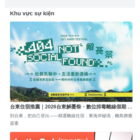
Khu vực sự kiện
台東住宿推薦｜2026台東解憂祭・數位排毒離線假期 …
到台東，把自己登出——精選離線住宿．東海岸秘境．離島療癒
提案