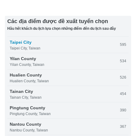
Các địa điểm được đề xuất tuyển chọn
Hầu hết khách du lịch lựa chọn những điểm đến du lịch sau đây
Taipei City
595
Taipei City, Taiwan
Yilan County
534
Yilan County, Taiwan
Hualien County
526
Hualien County, Taiwan
Tainan City
454
Tainan City, Taiwan
Pingtung County
390
Pingtung County, Taiwan
Nantou County
367
Nantou County, Taiwan