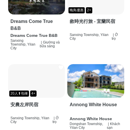
晚鳥優惠
2+
Dreams Come True
敘時光行旅 - 宜蘭民宿
B&B
Sanxing Township, Yilan
|
Ở
Dreams Come True B&B
City
trọ
Sanxing
|
Giường và
Township, Yilan
bữa sáng
City
20人⬆包棟
4+
安農左岸民宿
Annong White House
Sanxing Township, Yilan
|
Ở
Annong White House
City
trọ
Dongshan Township,
|
Khách
Yilan City
sạn