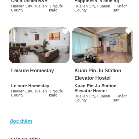
Child Dream B&B
Happiness is coming
Hualien City, Hualien
|
Người
Hualien City, Hualien
|
Khách
County
khác
County
sạn
Leisure Homestay
Kuan Pin Ju Station
Elevator Hostel
Leisure Homestay
Kuan Pin Ju Station
Elevator Hostel
Hualien City, Hualien
|
Người
County
khác
Hualien City, Hualien
|
Khách
County
sạn
đọc thêm