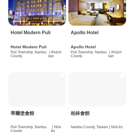
Hotel Modern Puli
Apollo Hotel
Hotel Modern Puli
Apollo Hotel
Puli Township, Nantou
|
Khách
Puli Township, Nantou
|
Khách
County
sạn
County
sạn
蒂爾堡會館
柏林會館
Puli Township, Nantou
|
Nhà
Nantou County, Taiwan
|
Nhà trọ
County
trọ