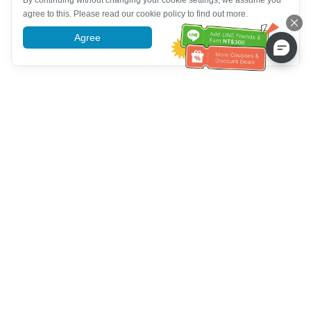
By continuing without changing your cookie settings, we assume you
agree to this. Please read our cookie policy to find out more.
Agree
More information
Hỗ trợ dịch vụ khách hàng
Hãy gọi cho chúng tôi：
+886-2-6610-0183
(Thân thiện với
người cao tuổi)
Số fax：
+886-2-6610-0185
Giờ làm việc：
Các ngày trong tuần 10:00 ~ 18:30