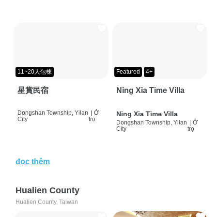
11~20人包棟
Featured
4+
星賞民宿
Ning Xia Time Villa
Dongshan Township, Yilan
|
Ở
Ning Xia Time Villa
City
trọ
Dongshan Township, Yilan
|
Ở
City
trọ
đọc thêm
Hualien County
Hualien County, Taiwan