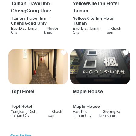
Tainan Travel Inn -
YellowKite Inn Hotel
ChengGong Univ
Tainan
Tainan Travel Inn -
YellowKite Inn Hotel
ChengGong Univ
Tainan
East Dist, Tainan
|
Người
East Dist, Tainan
|
Khách
City
khác
City
sạn
Topl Hotel
Maple House
Topl Hotel
Maple House
Yongkang Dist.,
|
Khách
East Dist,
|
Giường và
Tainan City
sạn
Tainan City
bữa sáng