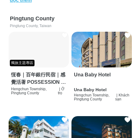
đọc thêm
Pingtung County
Pingtung County, Taiwan
獨旅主題專區
恆春｜百年銀行民宿｜感
Una Baby Hotel
覺活著 POSSESSION |
背包客棧 | 恆春必住特色
Hengchun Township,
|
Ở
Una Baby Hotel
Pingtung County
trọ
Hengchun Township,
|
Khách
旅店 | HOSTEL |
Pingtung County
sạn