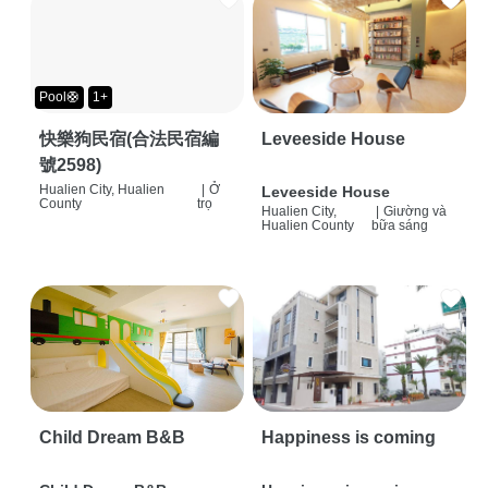
Pool🛟
1+
快樂狗民宿(合法民宿編
Leveeside House
號2598)
Hualien City, Hualien
|
Ở
Leveeside House
County
trọ
Hualien City,
|
Giường và
Hualien County
bữa sáng
Child Dream B&B
Happiness is coming