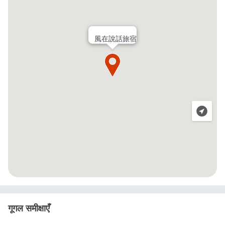
風在說話旅宿
गूगल समीक्षाएँ