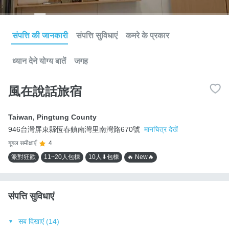
संपत्ति की जानकारी
संपत्ति सुविधाएं
कमरे के प्रकार
ध्यान देने योग्य बातें
जगह
風在說話旅宿
Taiwan
,
Pingtung County
946台灣屏東縣恆春鎮南灣里南灣路670號
मानचित्र देखें
गूगल समीक्षाएँ
4
派對狂歡
11~20人包棟
10人⬇包棟
🔥 New🔥
संपत्ति सुविधाएं
सब दिखाएं (14)