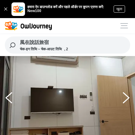
हमारा ऐप डाउनलोड करें और पहले ऑर्डर पर कूपन प्राप्त करें:
खुला
New100
風在說話旅宿
चेक-इन तिथि ~ चेक-आउट तिथि
, 2