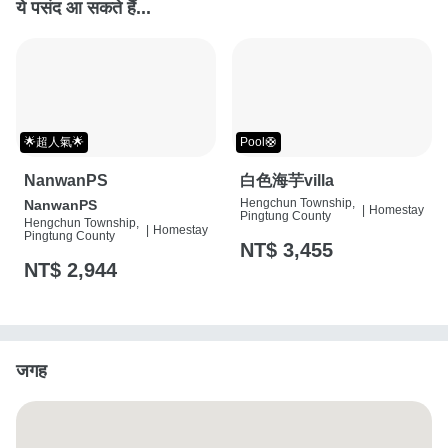
ये पसंद आ सकते हैं...
🌟超人氣🌟
Pool🛟
NanwanPS
白色海芋villa
Hengchun Township,
NanwanPS
|
Homestay
Pingtung County
Hengchun Township,
|
Homestay
Pingtung County
NT$ 3,455
NT$ 2,944
जगह