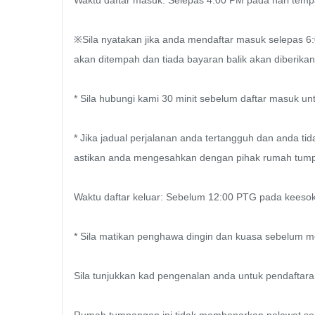
Waktu daftar masuk: Selepas 4:00 PM pada hari temp
※Sila nyatakan jika anda mendaftar masuk selepas 
akan ditempah dan tiada bayaran balik akan diberikan.
* Sila hubungi kami 30 minit sebelum daftar masuk un
* Jika jadual perjalanan anda tertangguh dan anda ti
astikan anda mengesahkan dengan pihak rumah tumpang
Waktu daftar keluar: Sebelum 12:00 PTG pada keesoka
* Sila matikan penghawa dingin dan kuasa sebelum men
Sila tunjukkan kad pengenalan anda untuk pendaftara