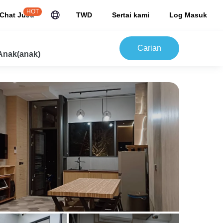
HOT
Chat JuJu
TWD
Sertai kami
Log Masuk
Carian
Anak(anak)