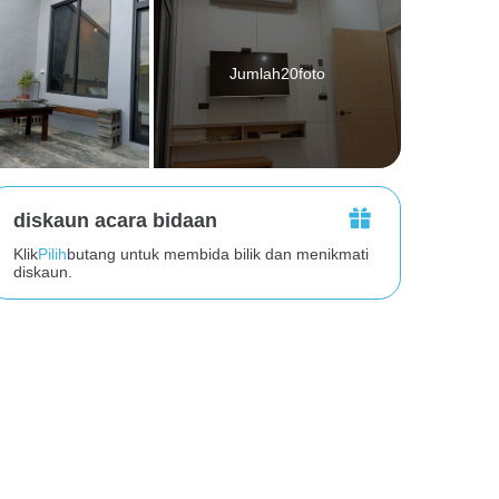
Jumlah20foto
diskaun acara bidaan
Klik
Pilih
butang untuk membida bilik dan menikmati
diskaun.