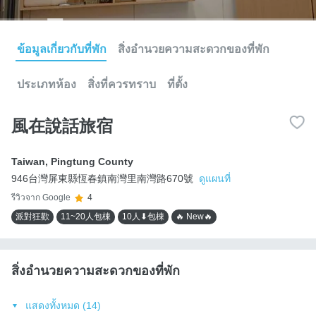
ข้อมูลเกี่ยวกับที่พัก
สิ่งอำนวยความสะดวกของที่พัก
ประเภทห้อง
สิ่งที่ควรทราบ
ที่ตั้ง
風在說話旅宿
Taiwan
,
Pingtung County
946台灣屏東縣恆春鎮南灣里南灣路670號
ดูแผนที่
รีวิวจาก Google
4
派對狂歡
11~20人包棟
10人⬇包棟
🔥 New🔥
สิ่งอำนวยความสะดวกของที่พัก
แสดงทั้งหมด (14)