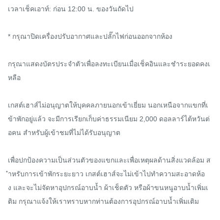
เวลาเช็คเอาท์: ก่อน 12:00 น. ของวันถัดไป

* กรุณาปิดเครื่องปรับอากาศและปลั๊กไฟก่อนออกจากห้อง

กรุณาแสดงบัตรประจำตัวเพื่อลงทะเบียนเมื่อเช็คอินและชำระยอดคงเ
หลือ

เกสต์เฮาส์ไม่อนุญาตให้บุคคลภายนอกเข้าเยี่ยม นอกเหนือจากแขกที่เ
ข้าพักอยู่แล้ว จะมีการเรียกเก็บค่าธรรมเนียม 2,000 ดอลลาร์ไต้หวันต่
อคน สำหรับผู้เข้าชมที่ไม่ได้รับอนุญาต

เพื่อปกป้องความเป็นส่วนตัวของแขกและเพื่อเหตุผลด้านสิ่งแวดล้อม ส
ำหรับการเข้าพักระยะยาว เกสต์เฮาส์จะไม่เข้าไปทำความสะอาดห้อ
ง และจะไม่จัดหาอุปกรณ์อาบน้ำ ผ้าเช็ดตัว หรือผ้าขนหนูอาบน้ำเพิ่มเ
ติม กรุณาแจ้งให้เราทราบหากท่านต้องการอุปกรณ์อาบน้ำเพิ่มเติม
