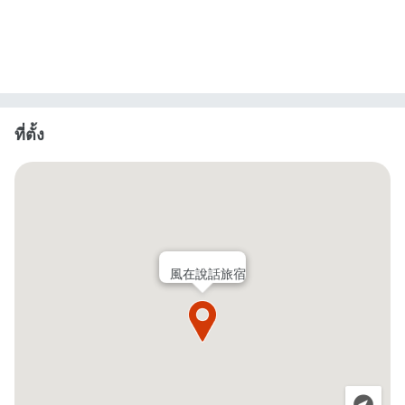
ที่ตั้ง
風在說話旅宿