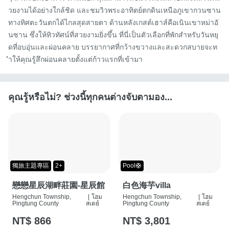
วยงามได้อย่างใกล้ชิด และชมวิวพระอาทิตย์ตกดินเหนือภูเขากวนซาน
ทางทิศตะวันตกได้ไกลสุดสายตา ด้านหลังเกสต์เฮาส์คือเนินเขาหม่าอั
นซาน ซึ่งให้ทิวทัศน์ที่สวยงามยิ่งขึ้น ที่นี่เป็นตัวเลือกที่พักสำหรับวันหยุ
ดที่อบอุ่นและผ่อนคลาย บรรยากาศที่กว้างขวางและสะดวกสบายจะท
ำให้คุณรู้สึกผ่อนคลายตั้งแต่ก้าวแรกที่เข้ามา
คุณรู้หรือไม่? ช่วงนี้ทุกคนต่างจับตามอง...
獨旅主題專區
2+
Pool🛟
戀戀星辰湖畔莊園-星辰館
白色海芋villa
Hengchun Township,
|
โฮม
Hengchun Township,
|
โฮม
Pingtung County
สเตย์
Pingtung County
สเตย์
NT$ 866
NT$ 3,801