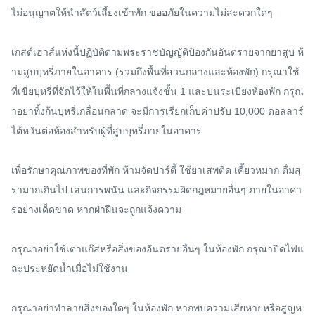
ไม่อนุญาตให้นำสัตว์เลี้ยงเข้าพัก ขออภัยในความไม่สะดวกใดๆ

เกสต์เฮาส์แห่งนี้ปฏิบัติตามพระราชบัญญัติป้องกันอันตรายจากยาสูบ ห้
ามสูบบุหรี่ภายในอาคาร (รวมถึงพื้นที่ส่วนกลางและห้องพัก) กรุณาใช้
ที่เขี่ยบุหรี่ที่จัดไว้ให้ในพื้นที่กลางแจ้งชั้น 1 และบนระเบียงห้องพัก กรุณ
าอย่าทิ้งก้นบุหรี่เกลื่อนกลาด จะมีการเรียกเก็บค่าปรับ 10,000 ดอลลาร์
ไต้หวันต่อห้องสำหรับผู้ที่สูบบุหรี่ภายในอาคาร

เพื่อรักษาคุณภาพของที่พัก ห้ามจัดปาร์ตี้ ใช้ยาเสพติด เคี้ยวหมาก ดื่มสุ
รามากเกินไป เล่นการพนัน และกิจกรรมผิดกฎหมายอื่นๆ ภายในอาคา
รอย่างเด็ดขาด หากฝ่าฝืนจะถูกแจ้งความ

กรุณาอย่าใช้เตาแก๊สหรือสิ่งของอันตรายอื่นๆ ในห้องพัก กรุณาปิดไฟแ
ละประหยัดน้ำเมื่อไม่ใช้งาน

กรุณาอย่าทำลายสิ่งของใดๆ ในห้องพัก หากพบความเสียหายหรือสูญห