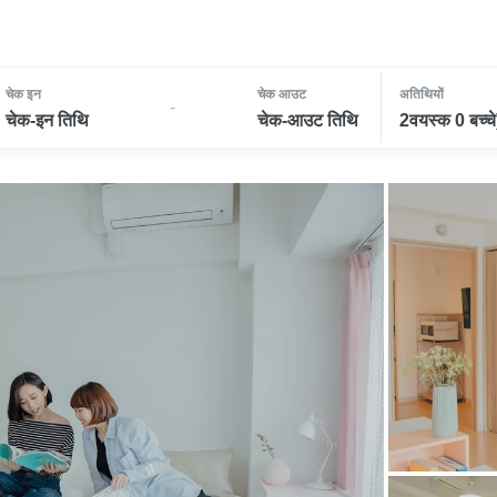
चेक इन
चेक आउट
अतिथियों
-
चेक-इन तिथि
चेक-आउट तिथि
2वयस्क 0 बच्चे