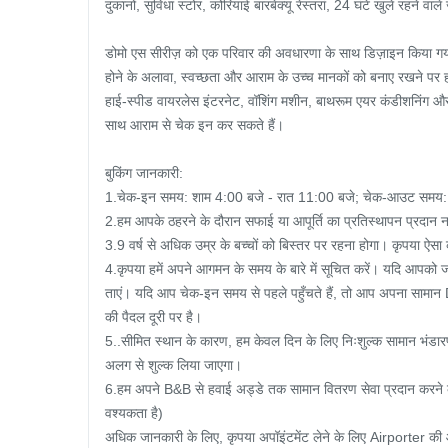
दुकानों, सुविधा स्टोर, कोरियाई बारबेक्यू रेस्तरां, 24 घंटे खुले रहने वाले जा
डोमो एस सीरीज़ को एक परिवार की अवधारणा के साथ डिज़ाइन किया गया 
होने के अलावा, स्वच्छता और आराम के उच्च मानकों को बनाए रखने पर हमा
हाई-स्पीड वायरलेस इंटरनेट, वॉशिंग मशीन, बाथरूम एयर कंडीशनिंग और 
साथ आराम से चेक इन कर सकते हैं।

बुकिंग जानकारी:

1.चेक-इन समय: शाम 4:00 बजे - रात 11:00 बजे; चेक-आउट समय: ह
2.हम आपके ठहरने के दौरान सफाई या आपूर्ति का प्रतिस्थापन प्रदान नही
3.9 वर्ष से अधिक उम्र के बच्चों को बिस्तर पर रहना होगा। कृपया ऐसा कम
4.कृपया हमें अपने आगमन के समय के बारे में सूचित करें। यदि आपको ज
ताएं। यदि आप चेक-इन समय से पहले पहुँचते हैं, तो आप अपना सामा
की पैदल दूरी पर है।

5..सीमित स्थान के कारण, हम केवल दिन के लिए निःशुल्क सामान भंडार
अलग से शुल्क लिया जाएगा।

6.हम अपने B&B से हवाई अड्डे तक सामान वितरण सेवा प्रदान करने
वश्यकता है)

अधिक जानकारी के लिए, कृपया अपॉइंटमेंट लेने के लिए Airporter की