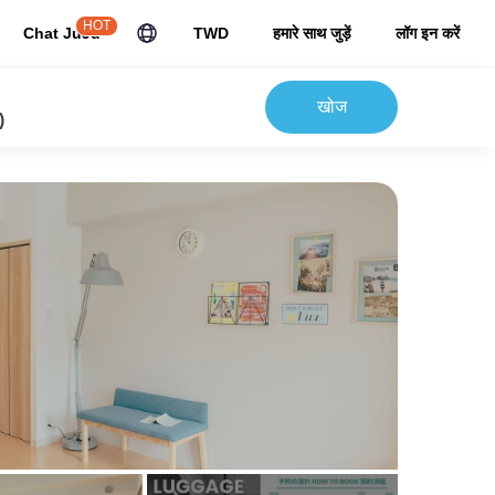
HOT
Chat JuJu
TWD
हमारे साथ जुड़ें
लॉग इन करें
खोज
)