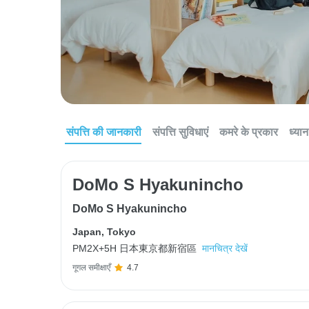
संपत्ति की जानकारी
संपत्ति सुविधाएं
कमरे के प्रकार
ध्यान 
DoMo S Hyakunincho
DoMo S Hyakunincho
Japan
,
Tokyo
PM2X+5H 日本東京都新宿區
मानचित्र देखें
गूगल समीक्षाएँ
4.7