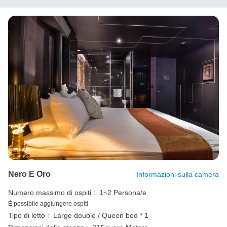
Nero E Oro
Informazioni sulla camera
Numero massimo di ospiti :
1~2 Persona/e
È possibile aggiungere ospiti
Tipo di letto :
Large double / Queen bed * 1