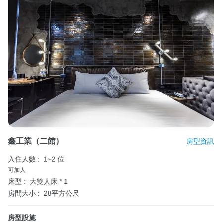
鑫工業（二館）
房型資訊
入住人數 :
1~2 位
可加人
床型 :
大雙人床 * 1
房間大小 :
28平方公尺
房型設施