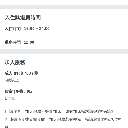
入住與退房時間
入住時間
15:00
~
24:00
退房時間
11:00
加人服務
成人 (
NT$ 700
/ 晚)
5歲以上
孩童 (
免費
/ 晚)
1-4歲
1. 請注意：加人服務不等於加床，如有加床需求請與旅宿確認
2. 連續假期或春節期間，加人服務若有差額，需請您於旅宿現場支
付