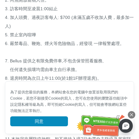
3. 訪客時間至凌晨1:00結止				

4. 加人頭費、過夜訪客每人: $700 (未滿五歲不收加人費，最多加一
人)				

5. 禁止室內喧嘩				

6. 嚴禁毒品、鞭炮、煙火等危險物品，經發現 一律報警處理。				
7. Bellus 提供之有限免費停車,不包含保管照看服務,				

    任何遺失損壞均需由車主自行承擔。				

8. 退房時間為次日上午11:00(於1館1F辦理退房)。              				

    超過退房時間後的每半小時加收新台幣$300元,				

為了提供您最佳的服務，本網站會在您的電腦中放置並取用我們的
    超過15分鐘視同半小時。				

Cookie，若您不願接受Cookie的寫入，您可在您使用的瀏覽器功能項中
    如欲延遲退房請於入住前確認次日空房狀態,				

設定隱私權等級為高，即可拒絕Cookie的寫入，但可能會導致網站某些
功能無法正常執行。
    否則最多僅可延遲1小時半。				

同意
前往了解
9. 房卡遺失將酌收工本費NT$1000元。				

10. 房客退房後如房內之設施有損壞或遺失,將會要求賠償。

11.本旅宿非屬防疫旅館，恕不接待入境7日內需自主防疫及居家隔