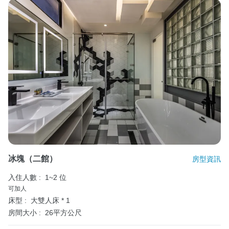
冰塊（二館）
房型資訊
入住人數 :
1~2 位
可加人
床型 :
大雙人床 * 1
房間大小 :
26平方公尺