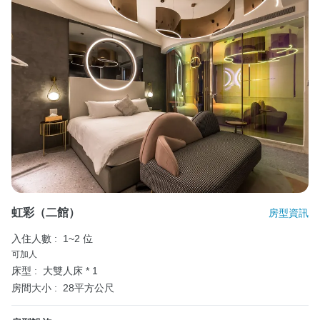
虹彩（二館）
房型資訊
入住人數 :
1~2 位
可加人
床型 :
大雙人床 * 1
房間大小 :
28平方公尺