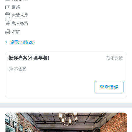
書桌
大雙人床
私人衛浴
浴缸
顯示全部(20)
揪你專案(不含早餐)
取消政策
不含餐
查看價錢