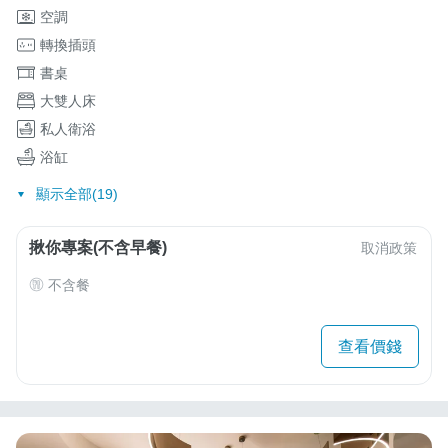
空調
轉換插頭
書桌
大雙人床
私人衛浴
浴缸
顯示全部(19)
揪你專案(不含早餐)
取消政策
不含餐
查看價錢