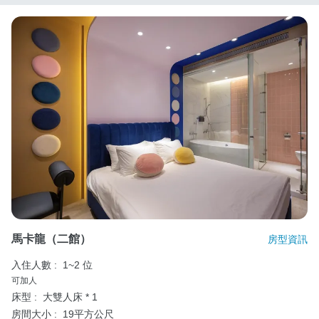
馬卡龍（二館）
房型資訊
入住人數 :
1~2 位
可加人
床型 :
大雙人床 * 1
房間大小 :
19平方公尺