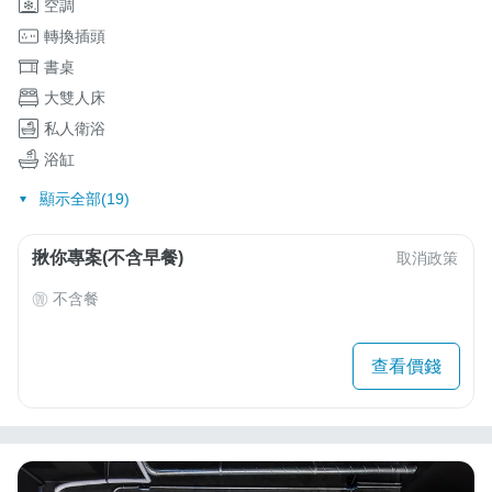
空調
轉換插頭
書桌
大雙人床
私人衛浴
浴缸
顯示全部(19)
揪你專案(不含早餐)
取消政策
不含餐
查看價錢