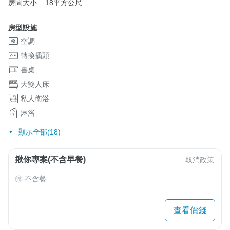
房間大小 :
18平方公尺
房型設施
空調
轉換插頭
書桌
大雙人床
私人衛浴
淋浴
顯示全部(18)
揪你專案(不含早餐)
取消政策
不含餐
查看價錢