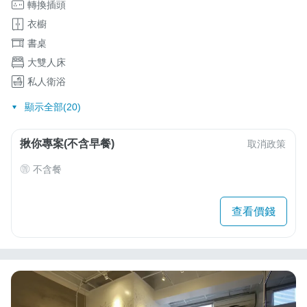
轉換插頭
衣櫥
書桌
大雙人床
私人衛浴
顯示全部(20)
揪你專案(不含早餐)
取消政策
不含餐
查看價錢