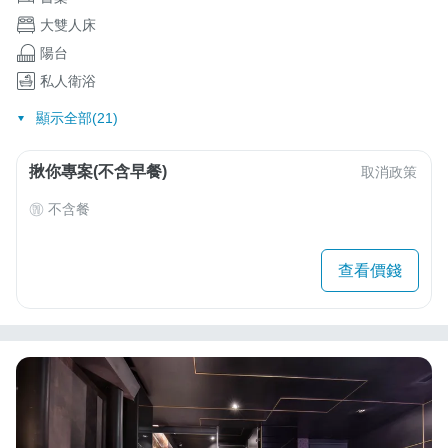
大雙人床
陽台
私人衛浴
顯示全部(21)
揪你專案(不含早餐)
取消政策
不含餐
查看價錢