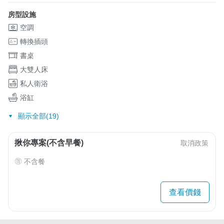
房型設施
空調
轉換插頭
書桌
大雙人床
私人衛浴
浴缸
顯示全部(19)
揪你專案(不含早餐)
取消政策
不含餐
查看價錢