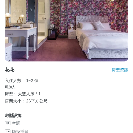
花花
房型資訊
入住人數 :
1~2 位
可加人
床型 :
大雙人床 * 1
房間大小 :
26平方公尺
房型設施
空調
轉換插頭