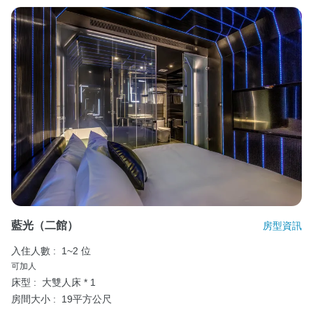
藍光（二館）
房型資訊
入住人數 :
1~2 位
可加人
床型 :
大雙人床 * 1
房間大小 :
19平方公尺