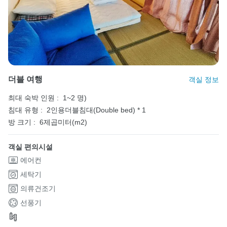
더블 여행
객실 정보
최대 숙박 인원 :
1~2 명)
침대 유형 :
2인용더블침대(Double bed) * 1
방 크기 :
6제곱미터(m2)
객실 편의시설
에어컨
세탁기
의류건조기
선풍기