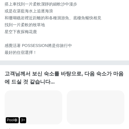
搭上車找到一片柔軟潔靜的細軟沙中漫步

或是在湛藍海水上追逐海浪

和珊瑚礁岩裡近距離的和各種洄游魚、底棲魚暢快相見

找到一片柔軟的牧草地

星空下夜探梅花鹿

感覺活著 POSSESSION將是你旅行中

最好的住宿選擇！
고객님께서 보신 숙소를 바탕으로, 다음 숙소가 마음
에 드실 것 같습니다...
Pool🛟
3+