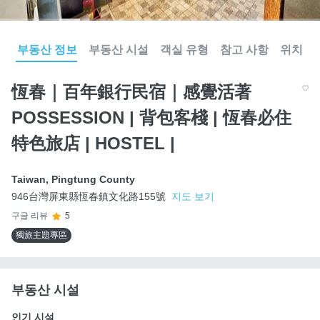
부동산 정보
부동산 시설
객실 유형
참고 사항
위치
恆春｜百年銀行民宿｜感覺活著
POSSESSION | 背包客棧 | 恆春必住
特色旅店 | HOSTEL |
Taiwan
,
Pingtung County
946台灣屏東縣恆春鎮文化路155號
지도 보기
구글 리뷰
5
獨旅主題專區
부동산 시설
인기 시설