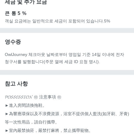
세금 및 추가 요금
큰 통
5 %
객실 요금에는 일반적으로 세금이 포함되어 있습니다.5%
영수증
OwlJourney 체크아웃 날짜로부터 영업일 기준 14일 이내에 전자
청구서를 발행합니다(주문 열에 세금 ID 요청 명시).
참고 사항
𝓟𝓞𝓢𝓢𝓔𝓢𝓢𝓘𝓞𝓝 ㊕ 注意事項 ㊕

►進入房間請換拖鞋。

►為響應環保以及不浪費資源，浴室不提供個人盥洗(如牙刷、牙膏)
等一次性用品，請自行攜帶。

►室內嚴禁抽菸，嚴禁打麻將，禁止攜帶寵物。
