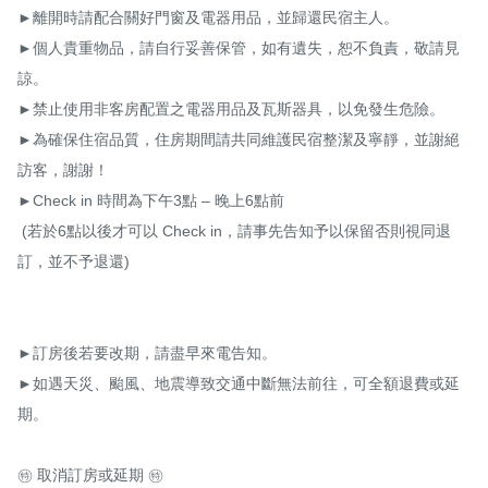
►離開時請配合關好門窗及電器用品，並歸還民宿主人。

►個人貴重物品，請自行妥善保管，如有遺失，恕不負責，敬請見
諒。

►禁止使用非客房配置之電器用品及瓦斯器具，以免發生危險。

►為確保住宿品質，住房期間請共同維護民宿整潔及寧靜，並謝絕
訪客，謝謝！

►Check in 時間為下午3點 – 晚上6點前

 (若於6點以後才可以 Check in，請事先告知予以保留否則視同退
訂，並不予退還)

►訂房後若要改期，請盡早來電告知。

►如遇天災、颱風、地震導致交通中斷無法前往，可全額退費或延
期。

㊕ 取消訂房或延期 ㊕ 
