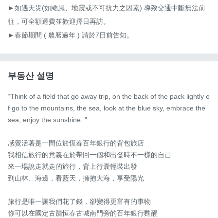
►如遇天災(如颱風、地震或不可抗力之因素) 導致交通中斷無法前
往，可全額退費並歡迎擇日再訪。

►春節期間 ( 農曆過年 ) 請於7日前告知。
부동산 설명
“Think of a field that go away trip, on the back of the pack lightly o
f go to the mountains, the sea, look at the blue sky, embrace the 
sea, enjoy the sunshine. ”

感覺活著是一間位於恆春百年銀行的背包旅店

我相信旅行的意義在於帶回一個和出發時不一樣的自己

來一場說走就走的旅行，背上行囊輕裝出發

到山林、海邊，看藍天，擁抱大海，享受陽光

旅行是唯一讓我們花了錢，卻變得更富有的事物

你可以在國定古蹟恒春古城南門旁的百年銀行甦醒
