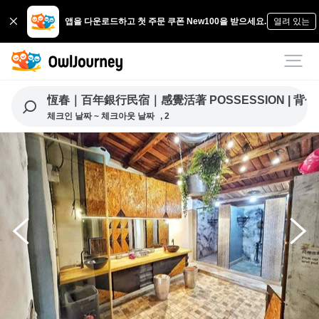
앱을 다운로드하고 첫 주문 쿠폰 New100을 받으세요.
열려 있는
恆春｜百年銀行民宿｜感覺活著 POSSESSION | 背包客棧
체크인 날짜 ~ 체크아웃 날짜
, 2