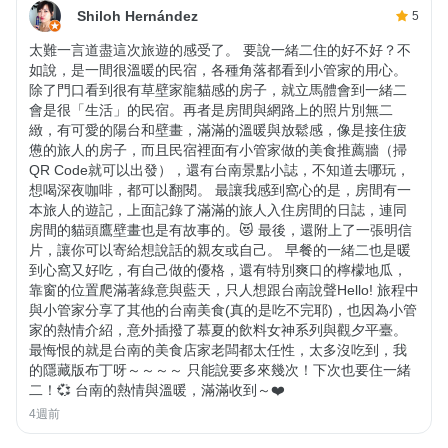
Shiloh Hernández
5
太難一言道盡這次旅遊的感受了。 要說一緒二住的好不好？不
如說，是一間很溫暖的民宿，各種角落都看到小管家的用心。
除了門口看到很有草壁家龍貓感的房子，就立馬體會到一緒二
會是很「生活」的民宿。再者是房間與網路上的照片別無二
緻，有可愛的陽台和壁畫，滿滿的溫暖與放鬆感，像是接住疲
憊的旅人的房子，而且民宿裡面有小管家做的美食推薦牆（掃
QR Code就可以出發），還有台南景點小誌，不知道去哪玩，
想喝深夜咖啡，都可以翻閱。 最讓我感到窩心的是，房間有一
本旅人的遊記，上面記錄了滿滿的旅人入住房間的日誌，連同
房間的貓頭鷹壁畫也是有故事的。😻 最後，還附上了一張明信
片，讓你可以寄給想說話的親友或自己。 早餐的一緒二也是暖
到心窩又好吃，有自己做的優格，還有特別爽口的檸檬地瓜，
靠窗的位置爬滿著綠意與藍天，只人想跟台南說聲Hello! 旅程中
與小管家分享了其他的台南美食(真的是吃不完耶)，也因為小管
家的熱情介紹，意外插撥了慕夏的飲料女神系列與觀夕平臺。
最悔恨的就是台南的美食店家老闆都太任性，太多沒吃到，我
的隱藏版布丁呀～～～～ 只能說要多來幾次！下次也要住一緒
二！💞 台南的熱情與溫暖，滿滿收到～❤️
4週前