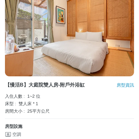
【慢活b】大庭院雙人房-附戶外浴缸
房型資訊
入住人數 :
1~2 位
床型 :
雙人床 * 1
房間大小 :
25平方公尺
房型設施
空調