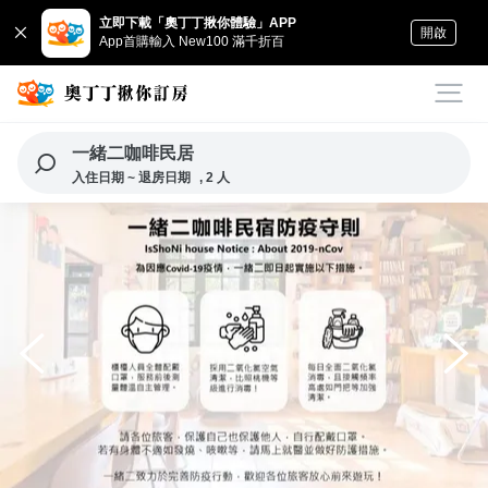
立即下載「奧丁丁揪你體驗」APP
開啟
App首購輸入 New100 滿千折百
一緒二咖啡民居
入住日期 ~ 退房日期
, 2 人