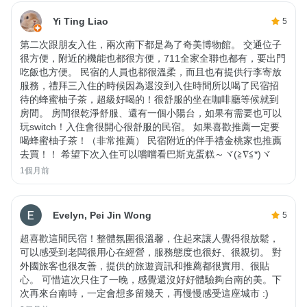
Yi Ting Liao
5
第二次跟朋友入住，兩次南下都是為了奇美博物館。 交通位子
很方便，附近的機能也都很方便，711全家全聯也都有，要出門
吃飯也方便。 民宿的人員也都很溫柔，而且也有提供行李寄放
服務，禮拜三入住的時候因為還沒到入住時間所以喝了民宿招
待的蜂蜜柚子茶，超級好喝的！很舒服的坐在咖啡廳等候就到
房間。 房間很乾淨舒服、還有一個小陽台，如果有需要也可以
玩switch！入住會很開心很舒服的民宿。 如果喜歡推薦一定要
喝蜂蜜柚子茶！（非常推薦） 民宿附近的伴手禮金桃家也推薦
去買！！ 希望下次入住可以嚐嚐看巴斯克蛋糕～ヾ(≧∇≦*)ヾ
1個月前
Evelyn, Pei Jin Wong
5
超喜歡這間民宿！整體氛圍很溫馨，住起來讓人覺得很放鬆，
可以感受到老闆很用心在經營，服務態度也很好、很親切。 對
外國旅客也很友善，提供的旅遊資訊和推薦都很實用、很貼
心。 可惜這次只住了一晚，感覺還沒好好體驗夠台南的美。下
次再來台南時，一定會想多留幾天，再慢慢感受這座城市 :)