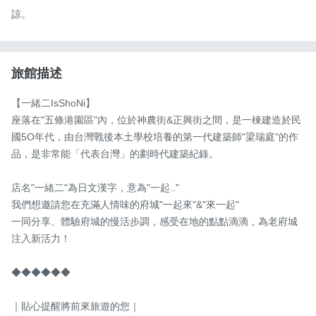
諒。
旅館描述
【一緒二IsShoNi】

座落在"五條港園區"內，位於神農街&正興街之間，是一棟建造於民
國5Ο年代，由台灣戰後本土學校培養的第一代建築師"梁瑞庭"的作
品，是非常能「代表台灣」的劃時代建築紀錄。

店名"一緒二"為日文漢字，意為"一起.."

我們想邀請您在充滿人情味的府城"一起來"&"來一起"

一同分享、體驗府城的慢活步調，感受在地的點點滴滴，為老府城
注入新活力！

◆◆◆◆◆◆

｜貼心提醒將前來旅遊的您｜
