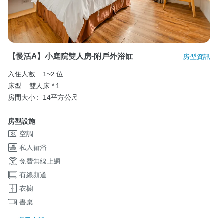
【慢活a】小庭院雙人房-附戶外浴缸
房型資訊
入住人數 :
1~2 位
床型 :
雙人床 * 1
房間大小 :
14平方公尺
房型設施
空調
私人衛浴
免費無線上網
有線頻道
衣櫥
書桌