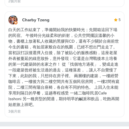
2個月前
Charby Tzeng
5
白天的工作結束了，準備開始我的快樂時光；先開箱這回下塌
的民宿。 午後時分光線柔和的斜射，公共空間擺設溫馨的小
物，書櫃上放著私人收藏的黑膠與CD，還有不少關於台南前世
今生的書籍，有如居家般自在的氛圍，已經不想出門走走了。
當初誤打誤撞選擇入住後，除了被貼心的服務感動，這座老屋
外表被蔓延的綠意妝扮，意外發現：它還是台灣戰後本土培養
的第一代建築師的名家之作！ 從「找個地方過夜」，變成走進
一段建築曾經被生活過的過去，這種落差，，讓人不自覺慢了
下來，此刻的我，只想待在房子裡。 兩層樓的建築，一樓經營
咖啡店，一樓後方與二樓空間共有五個民宿房間，一樓2間有庭
院，二樓三間有陽台座椅，各自有不同的特色。 上回入住未能
享用到隔日的早餐，這趟專程感受 一緒二咖啡民居Cafe
Isshoni 另一種房型的閒適，期待明早的鹹派和飲品，吃飽再開
始差旅上班吧。
3個月前