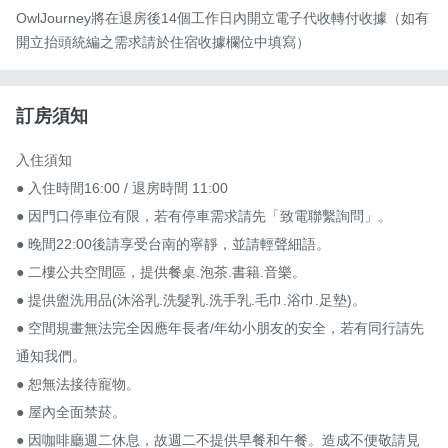
OwlJourney將在退房後14個工作日內開立電子代收轉付收據（如有
開立抬頭統編之需求請於住宿收據欄位中填寫）
訂房須知
入住須知

● 入住時間16:00 / 退房時間 11:00

● 因門口停車位有限，若有停車需求請先「致電聯繫詢問」。

● 晚間22:00後請享受台南的寧靜，並請輕聲細語。

● 二樓公共空間區，提供餐桌.泡茶.書籍.音樂。

● 提供盥洗用品(沐浴乳.洗髮乳.洗手乳.毛巾.浴巾.足墊)。

● 空間規畫無法完全因應年長者/年幼小朋友的安全，若有同行請先
通知我們。

● 恕無法接待寵物。

● 屋內全面禁菸。

● 因咖啡廳週二休息，故週二不提供早餐和午餐。造成不便敬請見