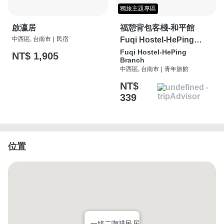
獨旅主題專區
啟瀛居
福憩背包客棧-和平館
中西區, 台南市
|
民宿
Fuqi Hostel-HePing
Branch
Fuqi Hostel-HePing
NT$ 1,905
Branch
中西區, 台南市
|
青年旅館
NT$
339
位置
一緒二咖啡民居