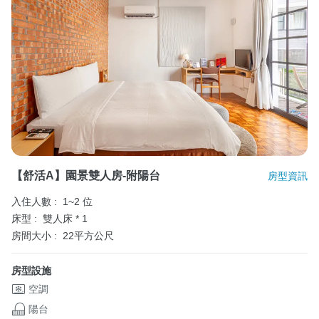
【舒活a】園景雙人房-附陽台
房型資訊
入住人數 :
1~2 位
床型 :
雙人床 * 1
房間大小 :
22平方公尺
房型設施
空調
陽台