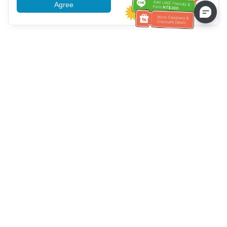
Agree
More information
Klantenservice
Bel ons：
+886-2-6610-0183
(Seniorenvriendelijk)
Faxnr.：
+886-2-6610-0185
Spreekuur：
Weekdagen 10:00 ~ 18:30