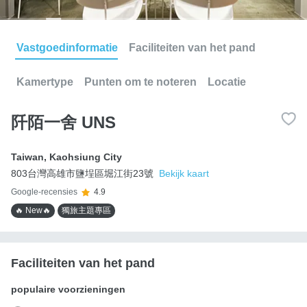
Vastgoedinformatie
Faciliteiten van het pand
Kamertype
Punten om te noteren
Locatie
阡陌一舍 UNS
Taiwan
,
Kaohsiung City
803台灣高雄市鹽埕區堀江街23號
Bekijk kaart
Google-recensies
4.9
🔥 New🔥
獨旅主題專區
Faciliteiten van het pand
populaire voorzieningen