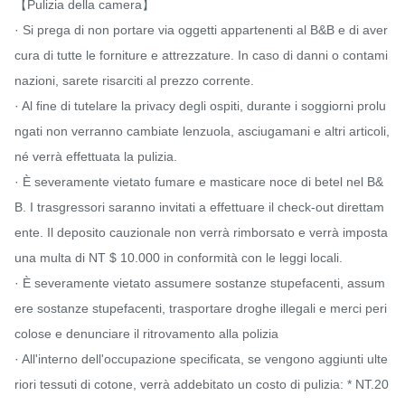
【Pulizia della camera】

· Si prega di non portare via oggetti appartenenti al B&B e di aver 
cura di tutte le forniture e attrezzature. In caso di danni o contami
nazioni, sarete risarciti al prezzo corrente.

· Al fine di tutelare la privacy degli ospiti, durante i soggiorni prolu
ngati non verranno cambiate lenzuola, asciugamani e altri articoli, 
né verrà effettuata la pulizia.

· È severamente vietato fumare e masticare noce di betel nel B&
B. I trasgressori saranno invitati a effettuare il check-out direttam
ente. Il deposito cauzionale non verrà rimborsato e verrà imposta 
una multa di NT $ 10.000 in conformità con le leggi locali.

· È severamente vietato assumere sostanze stupefacenti, assum
ere sostanze stupefacenti, trasportare droghe illegali e merci peri
colose e denunciare il ritrovamento alla polizia

· All'interno dell'occupazione specificata, se vengono aggiunti ulte
riori tessuti di cotone, verrà addebitato un costo di pulizia: * NT.20