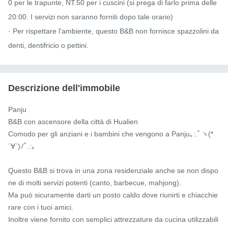
0 per le trapunte, NT.50 per i cuscini (si prega di farlo prima delle 
20:00. I servizi non saranno forniti dopo tale orario)

· Per rispettare l'ambiente, questo B&B non fornisce spazzolini da 
denti, dentifricio o pettini.
Descrizione dell'immobile
Panju

B&B con ascensore della città di Hualien

Comodo per gli anziani e i bambini che vengono a Panju｡:.ﾟヽ(*
´∀`)ﾉﾟ.:｡

Questo B&B si trova in una zona residenziale anche se non dispo
ne di molti servizi potenti (canto, barbecue, mahjong).

Ma può sicuramente darti un posto caldo dove riunirti e chiacchie
rare con i tuoi amici.

Inoltre viene fornito con semplici attrezzature da cucina utilizzabili 