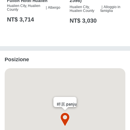
2598)
Fullon Hotel Hualien
Hualien City, Hualien
Hualien City,
|
Alloggio in
|
Albergo
County
Hualien County
famiglia
NT$ 3,714
NT$ 3,030
Posizione
畔居.panju