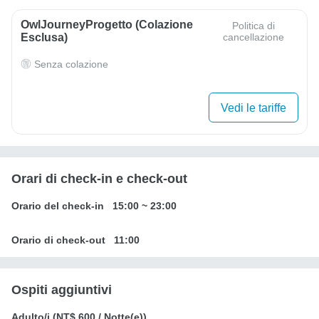
OwlJourneyProgetto (colazione
Politica di
Esclusa)
cancellazione
Senza colazione
Vedi le tariffe
Orari di check-in e check-out
Orario del check-in
15:00
~
23:00
Orario di check-out
11:00
Ospiti aggiuntivi
Adulto/i (
NT$ 600
/ Notte(e))