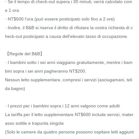
· Se il tempo di check-out supera i 30 minuti, verrà calcolato com
e 1 ora

· NT$500 l'ora (può essere posticipato solo fino a 2 ore)

· Inoltre, il B&B si riserva il diritto di rifiutare la vostra richiesta di c
heck-out posticipato a causa dell'elevato tasso di occupazione.

【Regole del B&B】

· I bambini sotto i sei anni viaggiano gratuitamente, mentre i bam
bini sopra i sei anni pagheranno NT$200.

Nessun letto supplementare, compresi i servizi (asciugamani, teli 
da bagno)

· I prezzi per i bambini sopra i 12 anni valgono come adulti

La tariffa per il letto supplementare NT$600 include servizi, mater
asso sottile e trapunta singola

(Solo le camere da quattro persone possono ospitare letti aggiunt