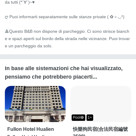
da tutti (*´∀`)~♥

ღ Puoi informarti separatamente sulle stanze private ( ✿＞◡❛)

🔺Questo B&B non dispone di parcheggio. Ci sono strisce bianch
e e spazi aperti sul bordo della strada nelle vicinanze. Puoi trovar
e un parcheggio da solo.
In base alle sistemazioni che hai visualizzato,
pensiamo che potrebbero piacerti...
Pool🛟
1+
Fullon Hotel Hualien
快樂狗民宿(合法民宿編號