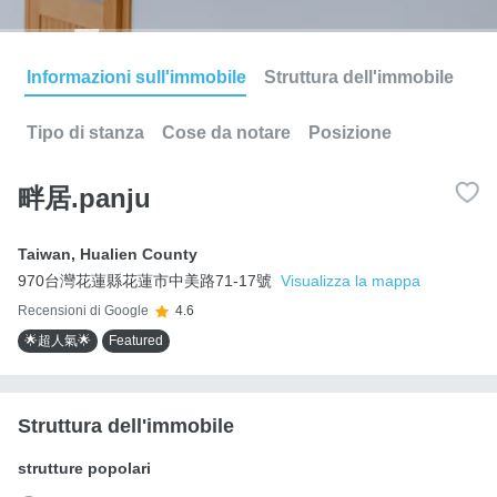
Informazioni sull'immobile
Struttura dell'immobile
Tipo di stanza
Cose da notare
Posizione
畔居.panju
Taiwan
,
Hualien County
970台灣花蓮縣花蓮市中美路71-17號
Visualizza la mappa
Recensioni di Google
4.6
🌟超人氣🌟
Featured
Struttura dell'immobile
strutture popolari