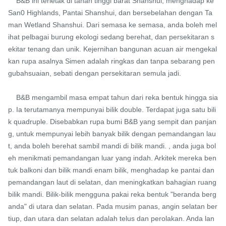
    B&B ini terletak di tanah tinggi barat Shanshui, menghadap ke 
San0 Highlands, Pantai Shanshui, dan bersebelahan dengan Ta
man Wetland Shanshui. Dari semasa ke semasa, anda boleh mel
ihat pelbagai burung ekologi sedang berehat, dan persekitaran s
ekitar tenang dan unik. Kejernihan bangunan acuan air mengekal
kan rupa asalnya Simen adalah ringkas dan tanpa sebarang pen
gubahsuaian, sebati dengan persekitaran semula jadi.

    B&B mengambil masa empat tahun dari reka bentuk hingga sia
p. Ia terutamanya mempunyai bilik double. Terdapat juga satu bili
k quadruple. Disebabkan rupa bumi B&B yang sempit dan panjan
g, untuk mempunyai lebih banyak bilik dengan pemandangan lau
t, anda boleh berehat sambil mandi di bilik mandi. , anda juga bol
eh menikmati pemandangan luar yang indah. Arkitek mereka ben
tuk balkoni dan bilik mandi enam bilik, menghadap ke pantai dan 
pemandangan laut di selatan, dan meningkatkan bahagian ruang 
bilik mandi. Bilik-bilik mengguna pakai reka bentuk "beranda berg
anda" di utara dan selatan. Pada musim panas, angin selatan ber
tiup, dan utara dan selatan adalah telus dan perolakan. Anda lan