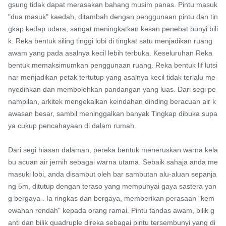
gsung tidak dapat merasakan bahang musim panas. Pintu masuk 
"dua masuk" kaedah, ditambah dengan penggunaan pintu dan tin
gkap kedap udara, sangat meningkatkan kesan penebat bunyi bili
k. Reka bentuk siling tinggi lobi di tingkat satu menjadikan ruang 
awam yang pada asalnya kecil lebih terbuka. Keseluruhan Reka 
bentuk memaksimumkan penggunaan ruang. Reka bentuk lif lutsi
nar menjadikan petak tertutup yang asalnya kecil tidak terlalu me
nyedihkan dan membolehkan pandangan yang luas. Dari segi pe
nampilan, arkitek mengekalkan keindahan dinding beracuan air k
awasan besar, sambil meninggalkan banyak Tingkap dibuka supa
ya cukup pencahayaan di dalam rumah.

Dari segi hiasan dalaman, pereka bentuk meneruskan warna kela
bu acuan air jernih sebagai warna utama. Sebaik sahaja anda me
masuki lobi, anda disambut oleh bar sambutan alu-aluan sepanja
ng 5m, ditutup dengan teraso yang mempunyai gaya sastera yan
g bergaya . Ia ringkas dan bergaya, memberikan perasaan "kem
ewahan rendah" kepada orang ramai. Pintu tandas awam, bilik g
anti dan bilik quadruple direka sebagai pintu tersembunyi yang di