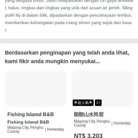
yang bergaya unsur. Jubin disepadukan dengan ciri gaya terkawa
l, halus, ringkas dan ringkas yang unik dari acuan air jernih. Siling 
putih lily di dalam bilik, dipadankan dengan pencahayaan lembut, 
memberikan kehangatan pada ruang simen yang sejuk dan kasa
r.
Berdasarkan penginapan yang telah anda lihat,
kami fikir anda mungkin menyukai...
🌟超人氣🌟
1+
Fishing Islamd B&B
朗朗山水民宿
Magong City, Penghu
Fishing Islamd B&B
|
Homestay
County
Magong City, Penghu
|
Homestay
County
NT$ 3,203