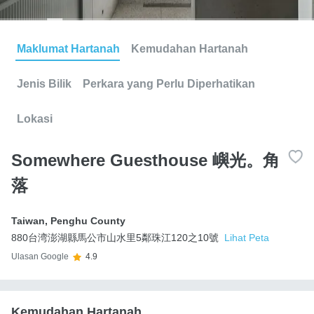
Maklumat Hartanah
Kemudahan Hartanah
Jenis Bilik
Perkara yang Perlu Diperhatikan
Lokasi
Somewhere Guesthouse 嶼光。角
落
Taiwan
,
Penghu County
880台湾澎湖縣馬公市山水里5鄰珠江120之10號
Lihat Peta
Ulasan Google
4.9
Kemudahan Hartanah