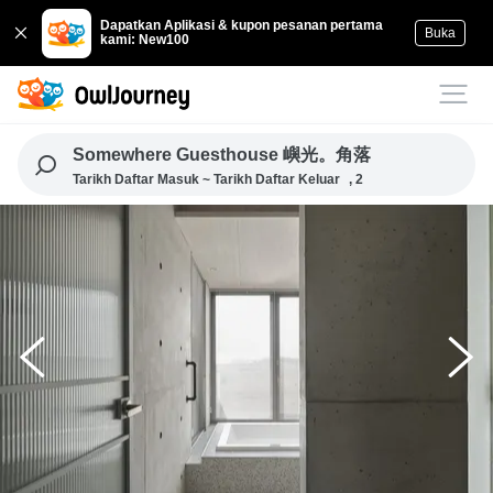
Dapatkan Aplikasi & kupon pesanan pertama
Buka
kami: New100
Somewhere Guesthouse 嶼光。角落
Tarikh Daftar Masuk ~ Tarikh Daftar Keluar
, 2