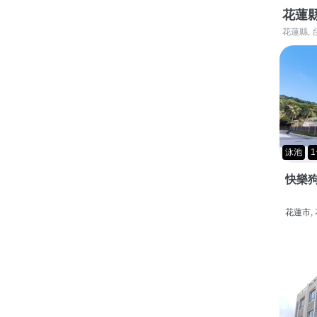
花蓮
花蓮縣, 
泳池
1
快樂狗
花蓮市,