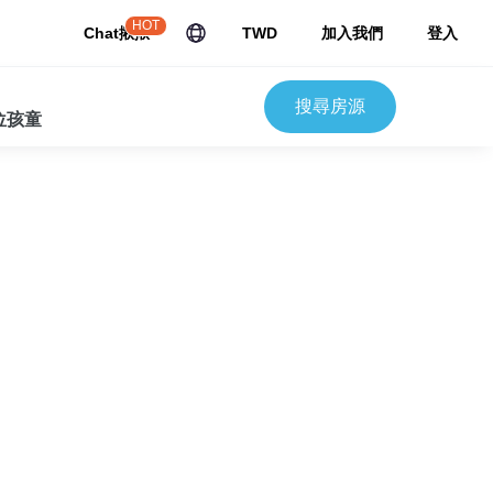
HOT
Chat揪揪
TWD
加入我們
登入
搜尋房源
 位孩童