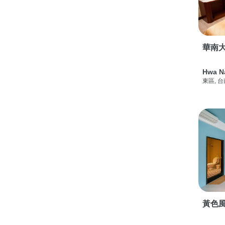
華南
Hwa N
東區, 
黃色