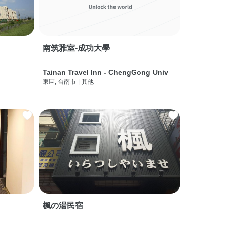
南筑雅室-成功大學
Tainan Travel Inn - ChengGong Univ
東區, 台南市
|
其他
楓の湯民宿