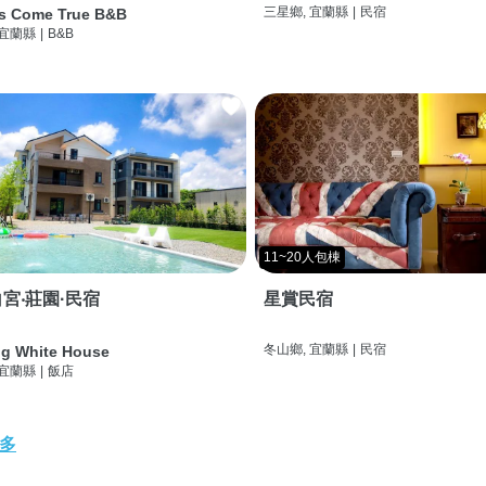
三星鄉, 宜蘭縣
|
民宿
s Come True B&B
 宜蘭縣
|
B&B
11~20人包棟
宮‧莊園·民宿
星賞民宿
冬山鄉, 宜蘭縣
|
民宿
g White House
 宜蘭縣
|
飯店
多