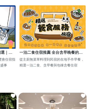
精選｜…
一泊二食住宿推薦 全台含早晚餐的…
博覽會住宿指
從主廚無菜單料理到民宿的在地手作早餐，
期盛事
精選一泊二食、含早餐與包棟含餐住宿