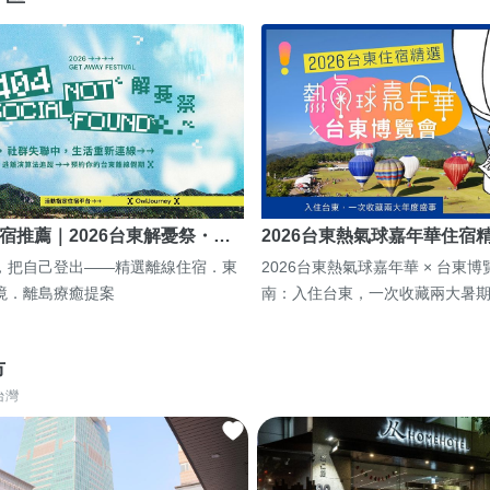
宿推薦｜2026台東解憂祭・…
2026台東熱氣球嘉年華住宿
，把自己登出——精選離線住宿．東
2026台東熱氣球嘉年華 × 台東
境．離島療癒提案
南：入住台東，一次收藏兩大暑
市
台灣