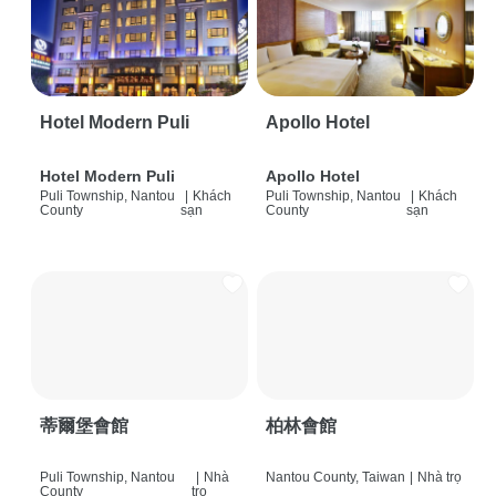
Hotel Modern Puli
Apollo Hotel
Hotel Modern Puli
Apollo Hotel
Puli Township, Nantou
|
Khách
Puli Township, Nantou
|
Khách
County
sạn
County
sạn
蒂爾堡會館
柏林會館
Puli Township, Nantou
|
Nhà
Nantou County, Taiwan
|
Nhà trọ
County
trọ