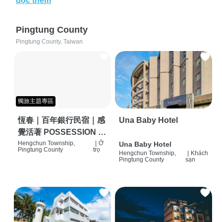
đọc thêm
Pingtung County
Pingtung County, Taiwan
獨旅主題專區
恆春｜百年銀行民宿｜感
Una Baby Hotel
覺活著 POSSESSION |
背包客棧 | 恆春必住特色
Hengchun Township,
|
Ở
Una Baby Hotel
Pingtung County
trọ
Hengchun Township,
|
Khách
旅店 | HOSTEL |
Pingtung County
sạn