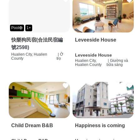
Pool🛟
1+
快樂狗民宿(合法民宿編
Leveeside House
號2598)
Hualien City, Hualien
|
Ở
Leveeside House
County
trọ
Hualien City,
|
Giường và
Hualien County
bữa sáng
Child Dream B&B
Happiness is coming