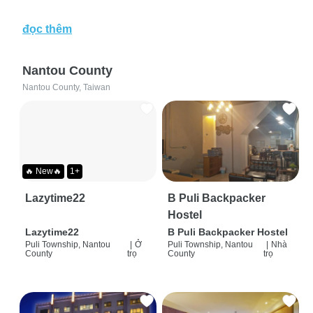
đọc thêm
Nantou County
Nantou County, Taiwan
🔥 New🔥
1+
Lazytime22
B Puli Backpacker
Hostel
Lazytime22
B Puli Backpacker Hostel
Puli Township, Nantou
|
Ở
Puli Township, Nantou
|
Nhà
County
trọ
County
trọ