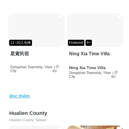
11~20人包棟
Featured
4+
星賞民宿
Ning Xia Time Villa
Dongshan Township, Yilan
|
Ở
Ning Xia Time Villa
City
trọ
Dongshan Township, Yilan
|
Ở
City
trọ
đọc thêm
Hualien County
Hualien County, Taiwan