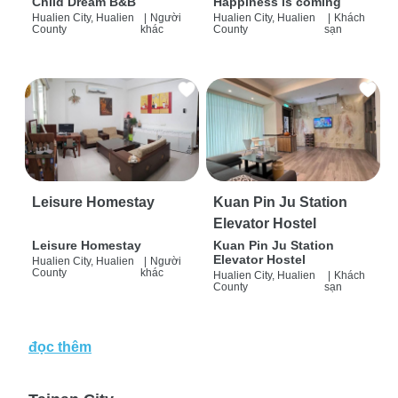
Child Dream B&B
Happiness is coming
Hualien City, Hualien
|
Người
Hualien City, Hualien
|
Khách
County
khác
County
sạn
Leisure Homestay
Kuan Pin Ju Station
Elevator Hostel
Leisure Homestay
Kuan Pin Ju Station
Elevator Hostel
Hualien City, Hualien
|
Người
County
khác
Hualien City, Hualien
|
Khách
County
sạn
đọc thêm