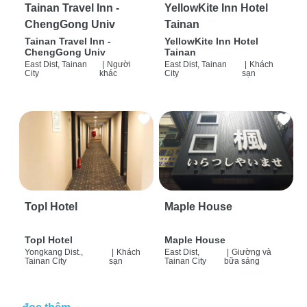
Tainan Travel Inn -
YellowKite Inn Hotel
ChengGong Univ
Tainan
Tainan Travel Inn -
YellowKite Inn Hotel
ChengGong Univ
Tainan
East Dist, Tainan
|
Người
East Dist, Tainan
|
Khách
City
khác
City
sạn
Topl Hotel
Maple House
Topl Hotel
Maple House
Yongkang Dist.,
|
Khách
East Dist,
|
Giường và
Tainan City
sạn
Tainan City
bữa sáng