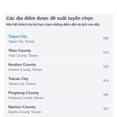
Các địa điểm được đề xuất tuyển chọn
Hầu hết khách du lịch lựa chọn những điểm đến du lịch sau đây
Taipei City
595
Taipei City, Taiwan
Yilan County
534
Yilan County, Taiwan
Hualien County
526
Hualien County, Taiwan
Tainan City
454
Tainan City, Taiwan
Pingtung County
390
Pingtung County, Taiwan
Nantou County
367
Nantou County, Taiwan