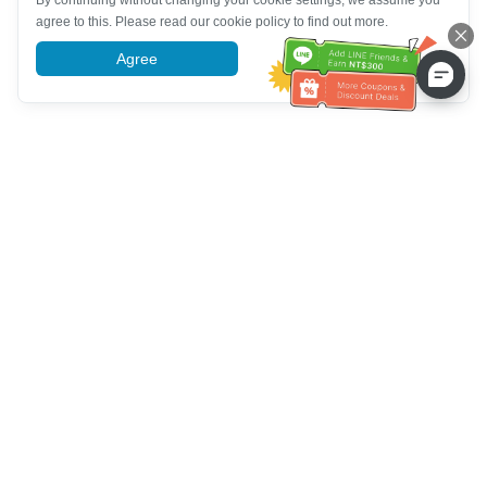
By continuing without changing your cookie settings, we assume you
agree to this. Please read our cookie policy to find out more.
Agree
More information
Hỗ trợ dịch vụ khách hàng
Hãy gọi cho chúng tôi：
+886-2-6610-0183
(Thân thiện với
người cao tuổi)
Số fax：
+886-2-6610-0185
Giờ làm việc：
Các ngày trong tuần 10:00 ~ 18:30