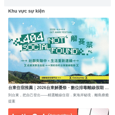
Khu vực sự kiện
台東住宿推薦｜2026台東解憂祭・數位排毒離線假期 …
到台東，把自己登出——精選離線住宿．東海岸秘境．離島療癒
提案