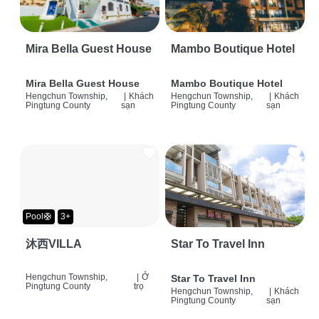
Mira Bella Guest House
Mambo Boutique Hotel
Mira Bella Guest House
Mambo Boutique Hotel
Hengchun Township,
|
Khách
Hengchun Township,
|
Khách
Pingtung County
sạn
Pingtung County
sạn
Pool🛟
3+
沐西VILLA
Star To Travel Inn
Hengchun Township,
|
Ở
Star To Travel Inn
Pingtung County
trọ
Hengchun Township,
|
Khách
Pingtung County
sạn