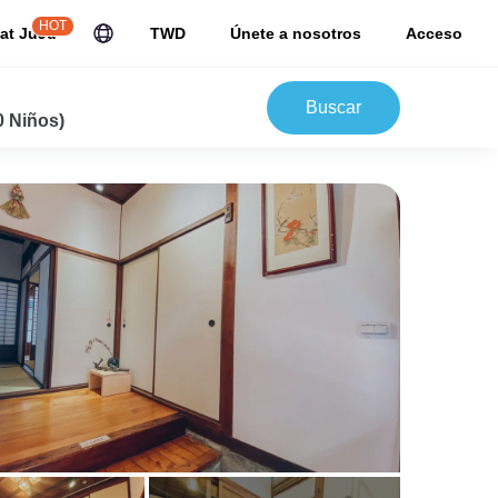
HOT
at JuJu
TWD
Únete a nosotros
Acceso
Buscar
0 Niños)