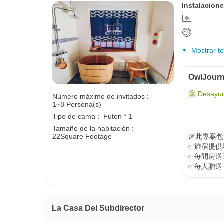
Instalacione
Mostrar t
OwlJourn
Desayun
Número máximo de invitados :
1~8 Persona(s)
Tipo de cama :
Futon * 1
Tamaño de la habitación :
🎉此專案包
22Square Footage
✅旅宿提供
✅每間房送
✅每人贈送
La Casa Del Subdirector