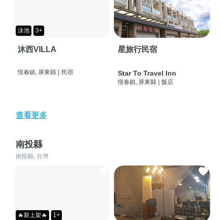
泳池
3+
沐西VILLA
星旅行民宿
恆春鎮, 屏東縣
|
民宿
Star To Travel Inn
恆春鎮, 屏東縣
|
飯店
查看更多
南投縣
南投縣, 台灣
🔥新上架🔥
1+