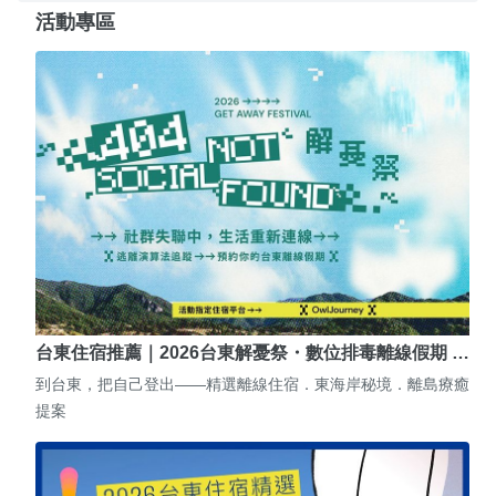
活動專區
台東住宿推薦｜2026台東解憂祭・數位排毒離線假期 …
到台東，把自己登出——精選離線住宿．東海岸秘境．離島療癒
提案