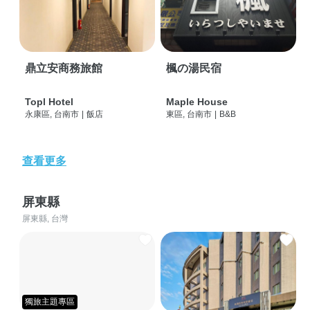
鼎立安商務旅館
楓の湯民宿
Topl Hotel
Maple House
永康區, 台南市
|
飯店
東區, 台南市
|
B&B
查看更多
屏東縣
屏東縣, 台灣
獨旅主題專區