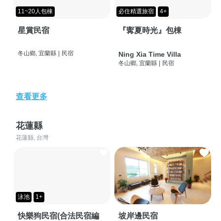
11~20人包棟
必住精選旅宿
4+
星賞民宿
『寗夏時光』包棟
冬山鄉, 宜蘭縣
|
民宿
Ning Xia Time Villa
冬山鄉, 宜蘭縣
|
民宿
查看更多
花蓮縣
花蓮縣, 台灣
泳池
1+
快樂狗民宿(合法民宿編
坡岸邊民宿