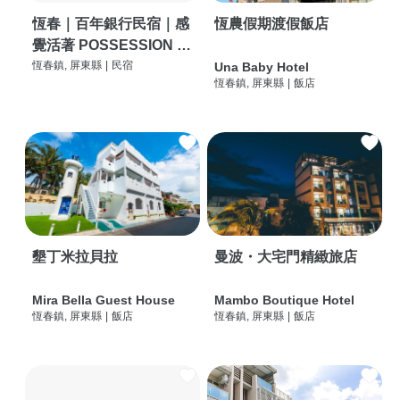
恆春｜百年銀行民宿｜感
恆農假期渡假飯店
覺活著 POSSESSION |
背包客棧 | 恆春必住特色
恆春鎮, 屏東縣
|
民宿
Una Baby Hotel
恆春鎮, 屏東縣
|
飯店
旅店 | HOSTEL |
墾丁米拉貝拉
曼波・大宅門精緻旅店
Mira Bella Guest House
Mambo Boutique Hotel
恆春鎮, 屏東縣
|
飯店
恆春鎮, 屏東縣
|
飯店