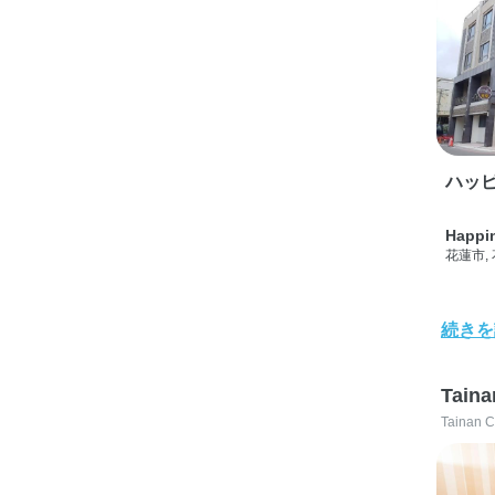
ハッピ
Happi
花蓮市,
続きを
Taina
Tainan C