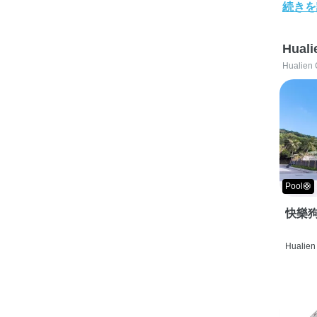
続きを
Huali
Hualien 
Pool🛟
快樂狗
Hualien 