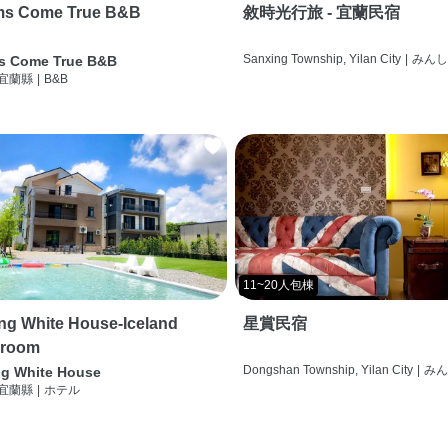
ms Come True B&B
敘時光行旅 - 宜蘭民宿
Sanxing Township, Yilan City
|
みん
s Come True B&B
 宜蘭縣
|
B&B
11~20人包棟
g White House-Iceland
星賞民宿
 room
Dongshan Township, Yilan City
|
み
g White House
 宜蘭縣
|
ホテル