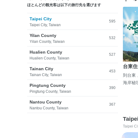
ほとんどの観光客は以下の旅行先を選びます
Taipei City
595
Taipei City, Taiwan
Yilan County
532
Yilan County, Taiwan
Hualien County
527
Hualien County, Taiwan
台東住
Tainan City
453
Tainan City, Taiwan
到台東
海岸秘
Pingtung County
390
Pingtung County, Taiwan
Nantou County
367
Nantou County, Taiwan
Taipe
Taipei Ci