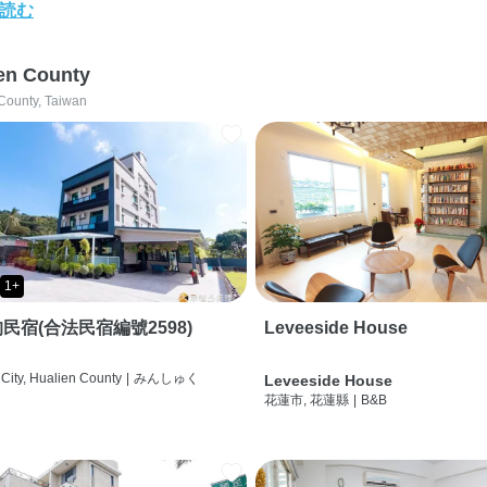
読む
en County
County, Taiwan
1+
民宿(合法民宿編號2598)
Leveeside House
City, Hualien County
|
みんしゅく
Leveeside House
花蓮市, 花蓮縣
|
B&B