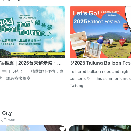
宿推薦｜2026台東解憂祭・…
🎈2025 Taitung Balloon Fes
，把自己登出——精選離線住宿．東
Tethered balloon rides and night
境．離島療癒提案
concerts ✨— this summer’s must
Taitung!
i City
ty, Taiwan