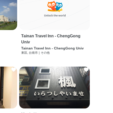
Tainan Travel Inn - ChengGong
Univ
Tainan Travel Inn - ChengGong Univ
東區, 台南市
|
その他