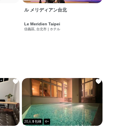
ル メリディアン台北
Le Meridien Taipei
信義區, 台北市
|
ホテル
20人⬆包棟
4+