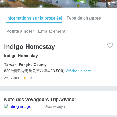
Informations sur la propriété
Type de chambre
Points à noter
Emplacement
Indigo Homestay
Indigo Homestay
Taiwan
,
Penghu County
880台灣澎湖縣馬公市西衛里83-50號
Afficher la carte
Avis Google
4.8
Note des voyageurs TripAdvisor
0évaluation(s)