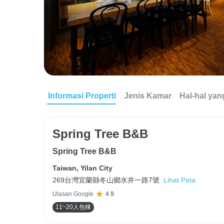
Informasi Properti
Jenis Kamar
Hal-hal yan
Spring Tree B&B
Spring Tree B&B
Taiwan
,
Yilan City
269台灣宜蘭縣冬山鄉水井一路7號
Lihat Peta
Ulasan Google
4.9
11~20人包棟