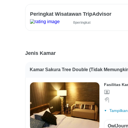
Peringkat Wisatawan TripAdvisor
0peringkat
Jenis Kamar
Kamar Sakura Tree Double (tidak Memungki
Fasilitas Ka
Tampilkan
OwlJourn