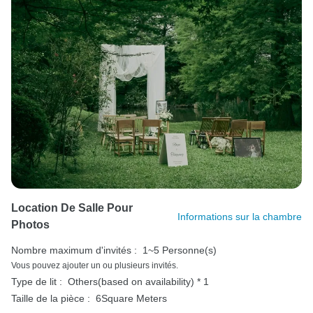
Location De Salle Pour
Informations sur la chambre
Photos
Nombre maximum d'invités :
1~5 Personne(s)
Vous pouvez ajouter un ou plusieurs invités.
Type de lit :
Others(based on availability) * 1
Taille de la pièce :
6Square Meters