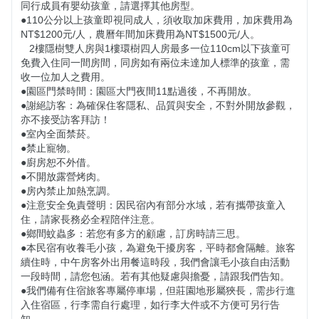
同行成員有嬰幼孩童，請選擇其他房型。

​​●​​​110公分以上孩童即視同成人，須收取加床費用，加床費用為
NT$1200元/人，農曆年間加床費用為NT$1500元/人。

   2樓隱樹雙人房與1樓環樹四人房最多一位110cm以下孩童可
免費入住同一間房間，同房如有兩位未達加人標準的孩童，需
收一位加人之費用。

●園區門禁時間：園區大門夜間11點過後，不再開放。

●謝絕訪客：為確保住客隱私、品質與安全，不對外開放參觀，
亦不接受訪客拜訪！

●室內全面禁菸。

●禁止寵物。

●廚房恕不外借。

●不開放露營烤肉。

●房內禁止加熱烹調。

●注意安全免責聲明：因民宿內有部分水域，若有攜帶孩童入
住，請家長務必全程陪伴注意。

●鄉間蚊蟲多：若您有多方的顧慮，訂房時請三思。

●本民宿有收養毛小孩，為避免干擾房客，平時都會隔離。旅客
續住時，中午房客外出用餐這時段，我們會讓毛小孩自由活動
一段時間，請您包涵。若有其他疑慮與擔憂，請跟我們告知。

●我們備有住宿旅客專屬停車場，但莊園地形屬狹長，需步行進
入住宿區，行李需自行處理，如行李大件或不方便可另行告