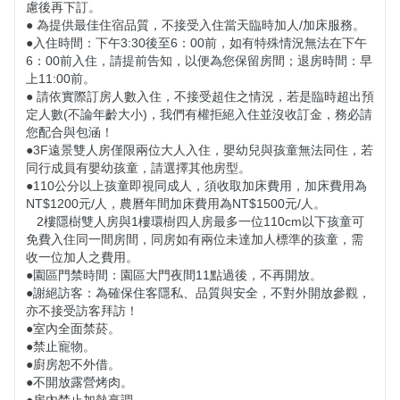
慮後再下訂。 

● 為提供最佳住宿品質，不接受入住當天臨時加人/加床服務。

●入住時間：下午3:30後至6：00前，如有特殊情況無法在下午
6：00前入住，請提前告知，以便為您保留房間；退房時間：早
上11:00前。

● 請依實際訂房人數入住，不接受超住之情況，若是臨時超出預
定人數(不論年齡大小)，我們有權拒絕入住並沒收訂金，務必請
您配合與包涵！

​​​​●​​​3F遠景雙人房僅限兩位大人入住，嬰幼兒與孩童無法同住，若
同行成員有嬰幼孩童，請選擇其他房型。

​​●​​​110公分以上孩童即視同成人，須收取加床費用，加床費用為
NT$1200元/人，農曆年間加床費用為NT$1500元/人。

   2樓隱樹雙人房與1樓環樹四人房最多一位110cm以下孩童可
免費入住同一間房間，同房如有兩位未達加人標準的孩童，需
收一位加人之費用。

●園區門禁時間：園區大門夜間11點過後，不再開放。

●謝絕訪客：為確保住客隱私、品質與安全，不對外開放參觀，
亦不接受訪客拜訪！

●室內全面禁菸。

●禁止寵物。

●廚房恕不外借。

●不開放露營烤肉。
