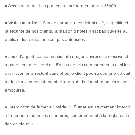
● Accès au parc : Les portes du parc ferment après 23h00.

● Visites interdites : Afin de garantir la confidentialité, la qualité et 
la sécurité de nos clients, la maison d'hôtes n'est pas ouverte au 
public et les visites ne sont pas autorisées.

● Jeux d'argent, consommation de drogues, ivresse excessive et 
tapage nocturne interdits : En cas de tels comportements et si les 
avertissements restent sans effet, le client pourra être prié de quit
ter les lieux immédiatement et le prix de la chambre ne sera pas r
emboursé.

● Interdiction de fumer à l'intérieur : Fumer est strictement interdit 
à l'intérieur et dans les chambres, conformément à la réglementa
tion en vigueur.
