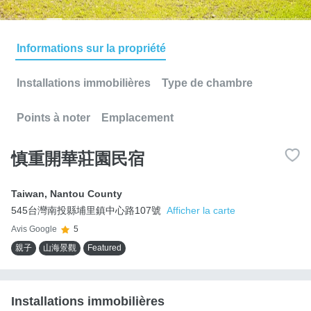
Informations sur la propriété
Installations immobilières
Type de chambre
Points à noter
Emplacement
慎重開華莊園民宿
Taiwan
,
Nantou County
545台灣南投縣埔里鎮中心路107號
Afficher la carte
Avis Google
5
親子
山海景觀
Featured
Installations immobilières