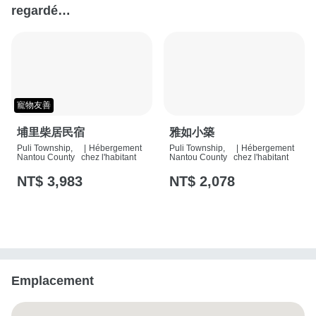
regardé…
寵物友善
埔里柴居民宿
雅如小築
Puli Township,
|
Hébergement
Puli Township,
|
Hébergement
Nantou County
chez l'habitant
Nantou County
chez l'habitant
NT$ 3,983
NT$ 2,078
Emplacement