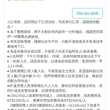
Voir les tarifs
⚠️訂房前，請詳閱以下訂房須知，同意再行訂房，謝謝您的配
合！

● 為了響應環保，將不主動於房內提供一次性備品，感謝您與我
們一同響應永續旅遊。

● 本民宿無電梯，樓梯位於半戶外，行動不便旅客及年長者請考
慮後再下訂。 

● 為提供最佳住宿品質，不接受入住當天臨時加人/加床服務。

●入住時間：下午3:30後至6：00前，如有特殊情況無法在下午
6：00前入住，請提前告知，以便為您保留房間；退房時間：早
上11:00前。

● 請依實際訂房人數入住，不接受超住之情況，若是臨時超出預
定人數(不論年齡大小)，我們有權拒絕入住並沒收訂金，務必請
您配合與包涵！

​​​​●​​​3F遠景雙人房僅限兩位大人入住，嬰幼兒與孩童無法同住，若
同行成員有嬰幼孩童，請選擇其他房型。

​​●​​​110公分以上孩童即視同成人，須收取加床費用，加床費用為
NT$1200元/人，農曆年間加床費用為NT$1500元/人。

   2樓隱樹雙人房與1樓環樹四人房最多一位110cm以下孩童可