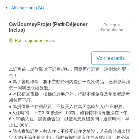
Afficher tout (24)
OwlJourneyProjet (petit-Déjeuner
Politique
Inclus)
d'annulation
Petit-déjeuner inclus
Voir les tarifs
⚠️訂房前，請詳閱以下訂房須知，同意再行訂房，謝謝您的配
合！

● 為了響應環保，將不主動於房內提供一次性備品，感謝您與我
們一同響應永續旅遊。

● 本民宿無電梯，樓梯位於半戶外，行動不便旅客及年長者請考
慮後再下訂。 

● 為提供最佳住宿品質，不接受入住當天臨時加人/加床服務。

●入住時間：下午3:30後至6：00前，如有特殊情況無法在下午
6：00前入住，請提前告知，以便為您保留房間；退房時間：早
上11:00前。

● 請依實際訂房人數入住，不接受超住之情況，若是臨時超出預
定人數(不論年齡大小)，我們有權拒絕入住並沒收訂金，務必請