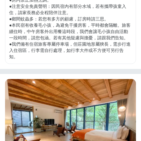
●房內禁止加熱烹調。

●注意安全免責聲明：因民宿內有部分水域，若有攜帶孩童入
住，請家長務必全程陪伴注意。

●鄉間蚊蟲多：若您有多方的顧慮，訂房時請三思。

●本民宿有收養毛小孩，為避免干擾房客，平時都會隔離。旅客
續住時，中午房客外出用餐這時段，我們會讓毛小孩自由活動
一段時間，請您包涵。若有其他疑慮與擔憂，請跟我們告知。

●我們備有住宿旅客專屬停車場，但莊園地形屬狹長，需步行進
入住宿區，行李需自行處理，如行李大件或不方便可另行告
知。