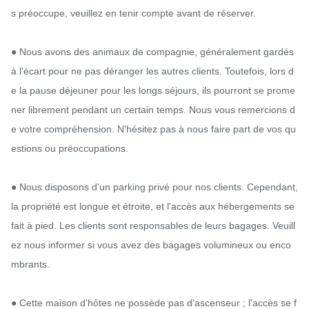
s préoccupe, veuillez en tenir compte avant de réserver.

● Nous avons des animaux de compagnie, généralement gardés 
à l'écart pour ne pas déranger les autres clients. Toutefois, lors d
e la pause déjeuner pour les longs séjours, ils pourront se prome
ner librement pendant un certain temps. Nous vous remercions d
e votre compréhension. N'hésitez pas à nous faire part de vos qu
estions ou préoccupations.

● Nous disposons d'un parking privé pour nos clients. Cependant, 
la propriété est longue et étroite, et l'accès aux hébergements se 
fait à pied. Les clients sont responsables de leurs bagages. Veuill
ez nous informer si vous avez des bagages volumineux ou enco
mbrants.

● Cette maison d'hôtes ne possède pas d'ascenseur ; l'accès se f