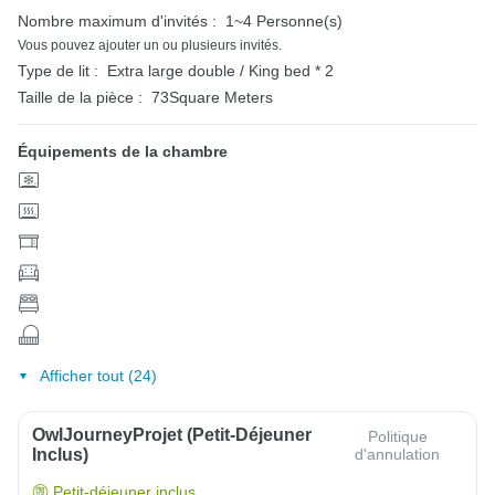
Nombre maximum d'invités :
1~4 Personne(s)
Vous pouvez ajouter un ou plusieurs invités.
Type de lit :
Extra large double / King bed * 2
Taille de la pièce :
73Square Meters
Équipements de la chambre
Afficher tout (24)
OwlJourneyProjet (petit-Déjeuner
Politique
Inclus)
d'annulation
Petit-déjeuner inclus