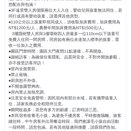
您配合與包涵！

​​​​●​​​3F遠景雙人房僅限兩位大人入住，嬰幼兒與孩童無法同住，若
同行成員有嬰幼孩童，請選擇其他房型。

​​●​​​110公分以上孩童即視同成人，須收取加床費用，加床費用為
NT$1200元/人，農曆年間加床費用為NT$1500元/人。

   2樓隱樹雙人房與1樓環樹四人房最多一位110cm以下孩童可
免費入住同一間房間，同房如有兩位未達加人標準的孩童，需
收一位加人之費用。

●園區門禁時間：園區大門夜間11點過後，不再開放。

●謝絕訪客：為確保住客隱私、品質與安全，不對外開放參觀，
亦不接受訪客拜訪！

●室內全面禁菸。

●禁止寵物。

●廚房恕不外借。

●不開放露營烤肉。

●房內禁止加熱烹調。

●注意安全免責聲明：因民宿內有部分水域，若有攜帶孩童入
住，請家長務必全程陪伴注意。

●鄉間蚊蟲多：若您有多方的顧慮，訂房時請三思。

●本民宿有收養毛小孩，為避免干擾房客，平時都會隔離。旅客
續住時，中午房客外出用餐這時段，我們會讓毛小孩自由活動
一段時間，請您包涵。若有其他疑慮與擔憂，請跟我們告知。
