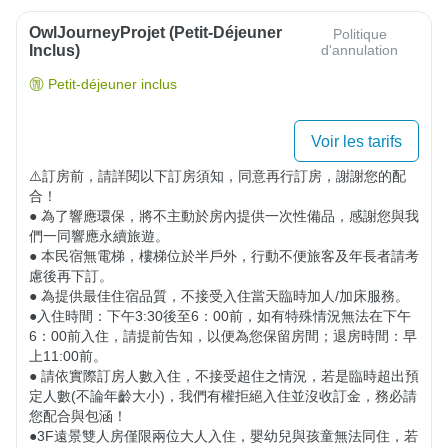
OwlJourneyProjet (petit-Déjeuner
Politique
Inclus)
d'annulation
Petit-déjeuner inclus
Voir les tarifs
⚠️訂房前，請詳閱以下訂房須知，同意再行訂房，謝謝您的配
合！

● 為了響應環保，將不主動於房內提供一次性備品，感謝您與我
們一同響應永續旅遊。

● 本民宿無電梯，樓梯位於半戶外，行動不便旅客及年長者請考
慮後再下訂。 

● 為提供最佳住宿品質，不接受入住當天臨時加人/加床服務。

●入住時間：下午3:30後至6：00前，如有特殊情況無法在下午
6：00前入住，請提前告知，以便為您保留房間；退房時間：早
上11:00前。

● 請依實際訂房人數入住，不接受超住之情況，若是臨時超出預
定人數(不論年齡大小)，我們有權拒絕入住並沒收訂金，務必請
您配合與包涵！

​​​​●​​​3F遠景雙人房僅限兩位大人入住，嬰幼兒與孩童無法同住，若