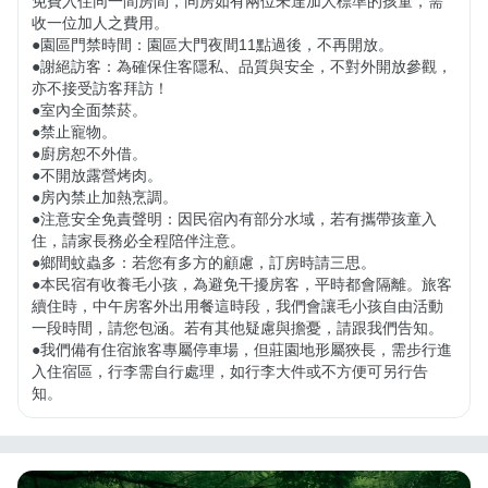
免費入住同一間房間，同房如有兩位未達加人標準的孩童，需
收一位加人之費用。

●園區門禁時間：園區大門夜間11點過後，不再開放。

●謝絕訪客：為確保住客隱私、品質與安全，不對外開放參觀，
亦不接受訪客拜訪！

●室內全面禁菸。

●禁止寵物。

●廚房恕不外借。

●不開放露營烤肉。

●房內禁止加熱烹調。

●注意安全免責聲明：因民宿內有部分水域，若有攜帶孩童入
住，請家長務必全程陪伴注意。

●鄉間蚊蟲多：若您有多方的顧慮，訂房時請三思。

●本民宿有收養毛小孩，為避免干擾房客，平時都會隔離。旅客
續住時，中午房客外出用餐這時段，我們會讓毛小孩自由活動
一段時間，請您包涵。若有其他疑慮與擔憂，請跟我們告知。

●我們備有住宿旅客專屬停車場，但莊園地形屬狹長，需步行進
入住宿區，行李需自行處理，如行李大件或不方便可另行告
知。