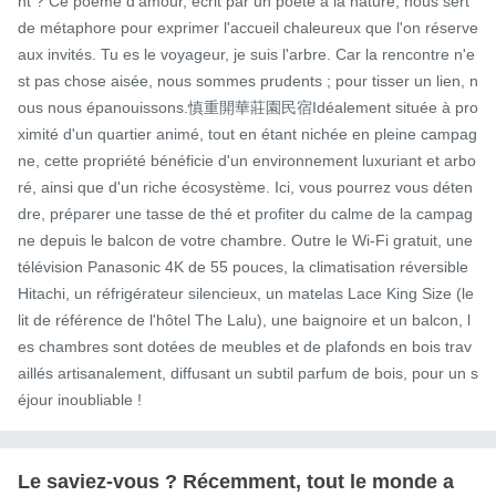
nt ? Ce poème d'amour, écrit par un poète à la nature, nous sert 
de métaphore pour exprimer l'accueil chaleureux que l'on réserve 
aux invités. Tu es le voyageur, je suis l'arbre. Car la rencontre n'e
st pas chose aisée, nous sommes prudents ; pour tisser un lien, n
ous nous épanouissons.慎重開華莊園民宿Idéalement située à pro
ximité d'un quartier animé, tout en étant nichée en pleine campag
ne, cette propriété bénéficie d'un environnement luxuriant et arbo
ré, ainsi que d'un riche écosystème. Ici, vous pourrez vous déten
dre, préparer une tasse de thé et profiter du calme de la campag
ne depuis le balcon de votre chambre. Outre le Wi-Fi gratuit, une 
télévision Panasonic 4K de 55 pouces, la climatisation réversible 
Hitachi, un réfrigérateur silencieux, un matelas Lace King Size (le 
lit de référence de l'hôtel The Lalu), une baignoire et un balcon, l
es chambres sont dotées de meubles et de plafonds en bois trav
aillés artisanalement, diffusant un subtil parfum de bois, pour un s
éjour inoubliable !
Le saviez-vous ? Récemment, tout le monde a