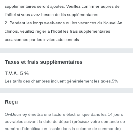
supplémentaires seront ajoutés. Veuillez confirmer auprès de
l’hôtel si vous avez besoin de lits supplémentaires.
2. Pendant les longs week-ends ou les vacances du Nouvel An
chinois, veuillez régler à l'hôtel les frais supplémentaires
occasionnés par les invités additionnels.
Taxes et frais supplémentaires
T.V.A.
5 %
Les tarifs des chambres incluent généralement les taxes.5%
Reçu
OwlJourney émettra une facture électronique dans les 14 jours
ouvrables suivant la date de départ (précisez votre demande de
numéro d'identification fiscale dans la colonne de commande).