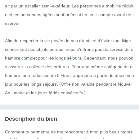
ait par un escalier semi-extérieur. Les personnes à mobilité réduit
e et les personnes âgées sont priées d'en tenir compte avant de r
éserver.

Afin de respecter la vie privée de nos clients et d'éviter tout litige 
concernant des objets perdus, nous n'offrons pas de service de c
hambre complet pour les longs séjours. Cependant, nous pouvon
s assurer la collecte des ordures. Pour une même catégorie de c
hambre, une réduction de 5 % est appliquée à partir du deuxième 
jour pour les longs séjours. (Offre non valable pendant le Nouvel 
An lunaire et les jours fériés consécutifs.)
Description du bien
Comment te permettre de me rencontrer à mon plus beau mome