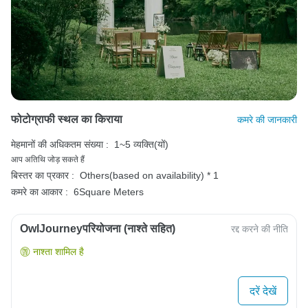
फोटोग्राफी स्थल का किराया
कमरे की जानकारी
मेहमानों की अधिकतम संख्या :
1~5 व्यक्ति(यों)
आप अतिथि जोड़ सकते हैं
बिस्तर का प्रकार :
Others(based on availability) * 1
कमरे का आकार :
6Square Meters
OwlJourneyपरियोजना (नाश्ते सहित)
रद्द करने की नीति
नाश्ता शामिल है
दरें देखें