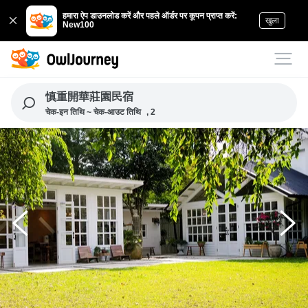
हमारा ऐप डाउनलोड करें और पहले ऑर्डर पर कूपन प्राप्त करें:
खुला
New100
慎重開華莊園民宿
चेक-इन तिथि ~ चेक-आउट तिथि
, 2