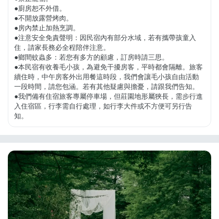
●廚房恕不外借。

●不開放露營烤肉。

●房內禁止加熱烹調。

●注意安全免責聲明：因民宿內有部分水域，若有攜帶孩童入
住，請家長務必全程陪伴注意。

●鄉間蚊蟲多：若您有多方的顧慮，訂房時請三思。

●本民宿有收養毛小孩，為避免干擾房客，平時都會隔離。旅客
續住時，中午房客外出用餐這時段，我們會讓毛小孩自由活動
一段時間，請您包涵。若有其他疑慮與擔憂，請跟我們告知。

●我們備有住宿旅客專屬停車場，但莊園地形屬狹長，需步行進
入住宿區，行李需自行處理，如行李大件或不方便可另行告
知。