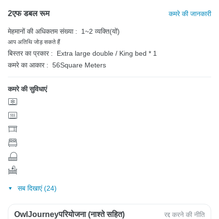
2एफ डबल रूम
कमरे की जानकारी
मेहमानों की अधिकतम संख्या :
1~2 व्यक्ति(यों)
आप अतिथि जोड़ सकते हैं
बिस्तर का प्रकार :
Extra large double / King bed * 1
कमरे का आकार :
56Square Meters
कमरे की सुविधाएं
सब दिखाएं (24)
OwlJourneyपरियोजना (नाश्ते सहित)
रद्द करने की नीति