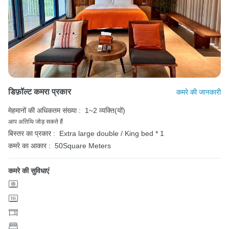
डिफ़ॉल्ट कमरा प्रकार
कमरे की जानकारी
मेहमानों की अधिकतम संख्या :
1~2 व्यक्ति(यों)
आप अतिथि जोड़ सकते हैं
बिस्तर का प्रकार :
Extra large double / King bed * 1
कमरे का आकार :
50Square Meters
कमरे की सुविधाएं