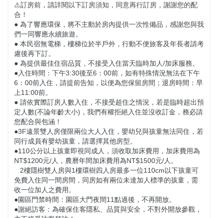
⚠️訂房前，請詳閱以下訂房須知，同意再行訂房，謝謝您的配
合！

● 為了響應環保，將不主動於房內提供一次性備品，感謝您與我
們一同響應永續旅遊。

● 本民宿無電梯，樓梯位於半戶外，行動不便旅客及年長者請考
慮後再下訂。 

● 為提供最佳住宿品質，不接受入住當天臨時加人/加床服務。

●入住時間：下午3:30後至6：00前，如有特殊情況無法在下午
6：00前入住，請提前告知，以便為您保留房間；退房時間：早
上11:00前。

● 請依實際訂房人數入住，不接受超住之情況，若是臨時超出預
定人數(不論年齡大小)，我們有權拒絕入住並沒收訂金，務必請
您配合與包涵！

​​​​●​​​3F遠景雙人房僅限兩位大人入住，嬰幼兒與孩童無法同住，若
同行成員有嬰幼孩童，請選擇其他房型。

​​●​​​110公分以上孩童即視同成人，須收取加床費用，加床費用為
NT$1200元/人，農曆年間加床費用為NT$1500元/人。

   2樓隱樹雙人房與1樓環樹四人房最多一位110cm以下孩童可
免費入住同一間房間，同房如有兩位未達加人標準的孩童，需
收一位加人之費用。

●園區門禁時間：園區大門夜間11點過後，不再開放。

●謝絕訪客：為確保住客隱私、品質與安全，不對外開放參觀，