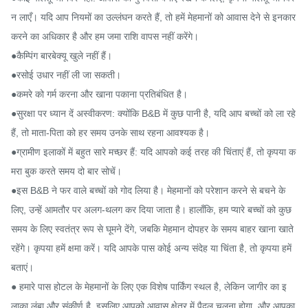
न लाएँ। यदि आप नियमों का उल्लंघन करते हैं, तो हमें मेहमानों को आवास देने से इनकार 
करने का अधिकार है और हम जमा राशि वापस नहीं करेंगे।

●कैम्पिंग बारबेक्यू खुले नहीं हैं।

●रसोई उधार नहीं ली जा सकती।

●कमरे को गर्म करना और खाना पकाना प्रतिबंधित है।

●सुरक्षा पर ध्यान दें अस्वीकरण: क्योंकि B&B में कुछ पानी है, यदि आप बच्चों को ला रहे 
हैं, तो माता-पिता को हर समय उनके साथ रहना आवश्यक है।

●ग्रामीण इलाकों में बहुत सारे मच्छर हैं: यदि आपको कई तरह की चिंताएं हैं, तो कृपया क
मरा बुक करते समय दो बार सोचें।

●इस B&B ने फर वाले बच्चों को गोद लिया है। मेहमानों को परेशान करने से बचने के 
लिए, उन्हें आमतौर पर अलग-थलग कर दिया जाता है। हालाँकि, हम प्यारे बच्चों को कुछ 
समय के लिए स्वतंत्र रूप से घूमने देंगे, जबकि मेहमान दोपहर के समय बाहर खाना खाते 
रहेंगे। कृपया हमें क्षमा करें। यदि आपके पास कोई अन्य संदेह या चिंता है, तो कृपया हमें 
बताएं।

● हमारे पास होटल के मेहमानों के लिए एक विशेष पार्किंग स्थल है, लेकिन जागीर का इ
लाका लंबा और संकीर्ण है, इसलिए आपको आवास क्षेत्र में पैदल चलना होगा, और आपका 