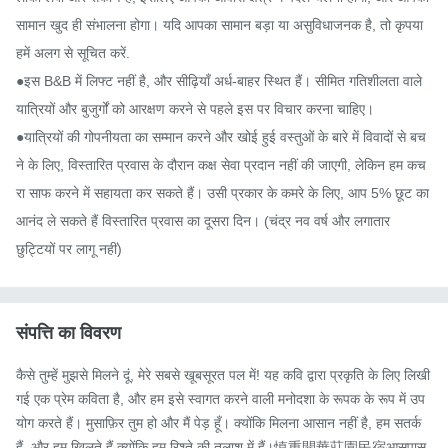
सामान खुद ही संभालना होगा। यदि आपका सामान बड़ा या असुविधाजनक है, तो कृपया 
हमें अलग से सूचित करें.

●इस B&B में लिफ्ट नहीं है, और सीढ़ियाँ अर्ध-बाहर स्थित हैं। सीमित गतिशीलता वाले 
यात्रियों और बुजुर्गों को आरक्षण करने से पहले इस पर विचार करना चाहिए।

●यात्रियों की गोपनीयता का सम्मान करने और खोई हुई वस्तुओं के बारे में विवादों से बच
ने के लिए, विस्तारित प्रवास के दौरान कक्ष सेवा प्रदान नहीं की जाएगी, लेकिन हम कच
रा साफ करने में सहायता कर सकते हैं। उसी प्रकार के कमरे के लिए, आप 5% छूट का 
आनंद ले सकते हैं विस्तारित प्रवास का दूसरा दिन। (चंद्र नव वर्ष और लगातार 
छुट्टियों पर लागू नहीं)
संपत्ति का विवरण
कैसे तुम्हें मुझसे मिलने दूं, मेरे सबसे खूबसूरत पल में! यह कवि द्वारा प्रकृति के लिए लिखी 
गई एक प्रेम कविता है, और हम इसे स्वागत करने वाली मनोदशा के रूपक के रूप में उप
योग करते हैं। मुसाफ़िर तुम हो और मैं पेड़ हूँ। क्योंकि मिलना आसान नहीं है, हम सतर्क 
हैं, और हम खिलते हैं क्योंकि हम रिश्ते की तलाश में हैं।慎重開華莊園民宿आसपास 