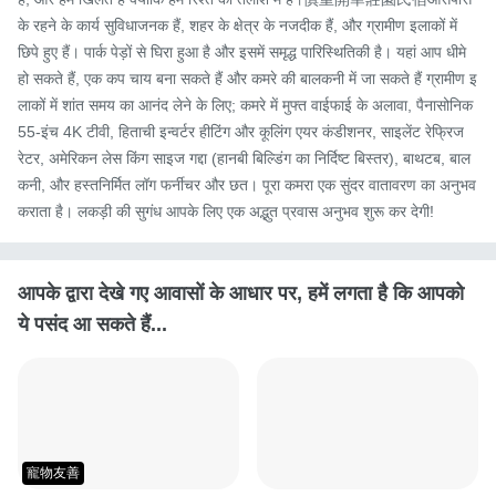
के रहने के कार्य सुविधाजनक हैं, शहर के क्षेत्र के नजदीक हैं, और ग्रामीण इलाकों में 
छिपे हुए हैं। पार्क पेड़ों से घिरा हुआ है और इसमें समृद्ध पारिस्थितिकी है। यहां आप धीमे 
हो सकते हैं, एक कप चाय बना सकते हैं और कमरे की बालकनी में जा सकते हैं ग्रामीण इ
लाकों में शांत समय का आनंद लेने के लिए; कमरे में मुफ्त वाईफाई के अलावा, पैनासोनिक 
55-इंच 4K टीवी, हिताची इन्वर्टर हीटिंग और कूलिंग एयर कंडीशनर, साइलेंट रेफ्रिज
रेटर, अमेरिकन लेस किंग साइज गद्दा (हानबी बिल्डिंग का निर्दिष्ट बिस्तर), बाथटब, बाल
कनी, और हस्तनिर्मित लॉग फर्नीचर और छत। पूरा कमरा एक सुंदर वातावरण का अनुभव 
कराता है। लकड़ी की सुगंध आपके लिए एक अद्भुत प्रवास अनुभव शुरू कर देगी!
आपके द्वारा देखे गए आवासों के आधार पर, हमें लगता है कि आपको
ये पसंद आ सकते हैं...
寵物友善