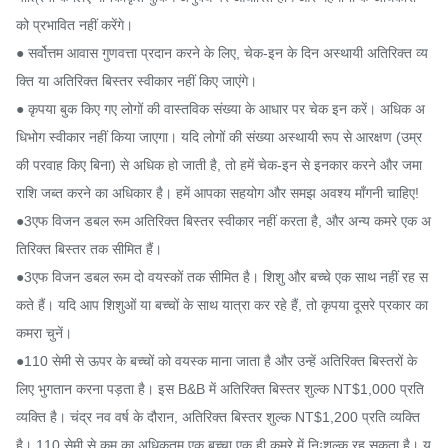
को प्रभावित नहीं करेंगे।

● सर्वोत्तम आवास गुणवत्ता प्रदान करने के लिए, चेक-इन के दिन अस्थायी अतिरिक्त व्य
क्ति या अतिरिक्त बिस्तर स्वीकार नहीं किए जाएंगे।

● कृपया बुक किए गए लोगों की वास्तविक संख्या के आधार पर चेक इन करें। अधिक अ
धिभोग स्वीकार नहीं किया जाएगा। यदि लोगों की संख्या अस्थायी रूप से आरक्षण (उम्र 
की परवाह किए बिना) से अधिक हो जाती है, तो हमें चेक-इन से इनकार करने और जमा 
राशि जब्त करने का अधिकार है। हमें आपका सहयोग और समझ अवश्य माँगनी चाहिए!

●​​​3एफ विजन डबल रूम अतिरिक्त बिस्तर स्वीकार नहीं करता है, और अन्य कमरे एक अ
तिरिक्त बिस्तर तक सीमित हैं।

●​​​3एफ विजन डबल रूम दो वयस्कों तक सीमित है। शिशु और बच्चे एक साथ नहीं रह स
कते हैं। यदि आप शिशुओं या बच्चों के साथ यात्रा कर रहे हैं, तो कृपया दूसरे प्रकार का 
कमरा चुनें।

●​​110 सेमी से ऊपर के बच्चों को वयस्क माना जाता है और उन्हें अतिरिक्त बिस्तरों के 
लिए भुगतान करना पड़ता है। इस B&B में अतिरिक्त बिस्तर शुल्क NT$1,000 प्रति 
व्यक्ति है। चंद्र नव वर्ष के दौरान, अतिरिक्त बिस्तर शुल्क NT$1,200 प्रति व्यक्ति 
है। 110 सेमी से कम का अधिकतम एक बच्चा एक ही कमरे में निःशुल्क रह सकता है। य