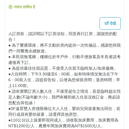
नाश्ता शामिल है
दरें देखें
⚠️訂房前，請詳閱以下訂房須知，同意再行訂房，謝謝您的配
合！

● 為了響應環保，將不主動於房內提供一次性備品，感謝您與我
們一同響應永續旅遊。

● 本民宿無電梯，樓梯位於半戶外，行動不便旅客及年長者請考
慮後再下訂。 

● 為提供最佳住宿品質，不接受入住當天臨時加人/加床服務。

●入住時間：下午3:30後至6：00前，如有特殊情況無法在下午
6：00前入住，請提前告知，以便為您保留房間；退房時間：早
上11:00前。

● 請依實際訂房人數入住，不接受超住之情況，若是臨時超出預
定人數(不論年齡大小)，我們有權拒絕入住並沒收訂金，務必請
您配合與包涵！

​​​​●​​​3F遠景雙人房僅限兩位大人入住，嬰幼兒與孩童無法同住，若
同行成員有嬰幼孩童，請選擇其他房型。

​​●​​​110公分以上孩童即視同成人，須收取加床費用，加床費用為
NT$1200元/人，農曆年間加床費用為NT$1500元/人。
