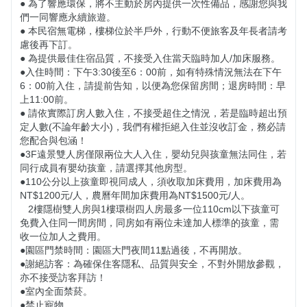
● 為了響應環保，將不主動於房內提供一次性備品，感謝您與我
們一同響應永續旅遊。

● 本民宿無電梯，樓梯位於半戶外，行動不便旅客及年長者請考
慮後再下訂。 

● 為提供最佳住宿品質，不接受入住當天臨時加人/加床服務。

●入住時間：下午3:30後至6：00前，如有特殊情況無法在下午
6：00前入住，請提前告知，以便為您保留房間；退房時間：早
上11:00前。

● 請依實際訂房人數入住，不接受超住之情況，若是臨時超出預
定人數(不論年齡大小)，我們有權拒絕入住並沒收訂金，務必請
您配合與包涵！

​​​​●​​​3F遠景雙人房僅限兩位大人入住，嬰幼兒與孩童無法同住，若
同行成員有嬰幼孩童，請選擇其他房型。

​​●​​​110公分以上孩童即視同成人，須收取加床費用，加床費用為
NT$1200元/人，農曆年間加床費用為NT$1500元/人。

   2樓隱樹雙人房與1樓環樹四人房最多一位110cm以下孩童可
免費入住同一間房間，同房如有兩位未達加人標準的孩童，需
收一位加人之費用。

●園區門禁時間：園區大門夜間11點過後，不再開放。

●謝絕訪客：為確保住客隱私、品質與安全，不對外開放參觀，
亦不接受訪客拜訪！

●室內全面禁菸。

●禁止寵物。
