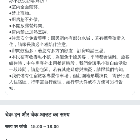
亦不接受訪客拜訪！

●室內全面禁菸。

●禁止寵物。

●廚房恕不外借。

●不開放露營烤肉。

●房內禁止加熱烹調。

●注意安全免責聲明：因民宿內有部分水域，若有攜帶孩童入
住，請家長務必全程陪伴注意。

●鄉間蚊蟲多：若您有多方的顧慮，訂房時請三思。

●本民宿有收養毛小孩，為避免干擾房客，平時都會隔離。旅客
續住時，中午房客外出用餐這時段，我們會讓毛小孩自由活動
一段時間，請您包涵。若有其他疑慮與擔憂，請跟我們告知。

●我們備有住宿旅客專屬停車場，但莊園地形屬狹長，需步行進
入住宿區，行李需自行處理，如行李大件或不方便可另行告
知。
चेक-इन और चेक-आउट का समय
समय पर जांचो
15:00
~
18:00