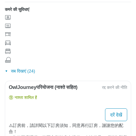
कमरे की सुविधाएं
सब दिखाएं (24)
OwlJourneyपरियोजना (नाश्ते सहित)
रद्द करने की नीति
नाश्ता शामिल है
दरें देखें
⚠️訂房前，請詳閱以下訂房須知，同意再行訂房，謝謝您的配
合！
