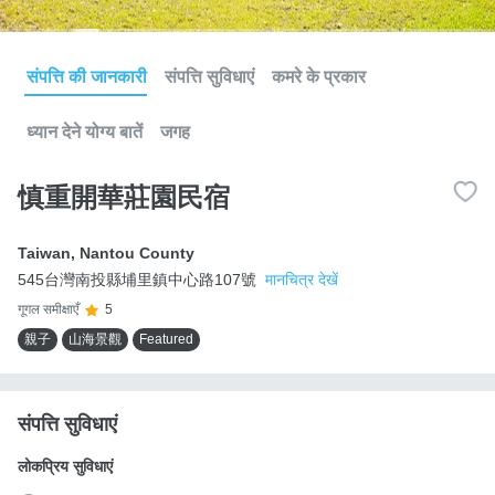
संपत्ति की जानकारी
संपत्ति सुविधाएं
कमरे के प्रकार
ध्यान देने योग्य बातें
जगह
慎重開華莊園民宿
Taiwan
,
Nantou County
545台灣南投縣埔里鎮中心路107號
मानचित्र देखें
गूगल समीक्षाएँ
5
親子
山海景觀
Featured
संपत्ति सुविधाएं
लोकप्रिय सुविधाएं