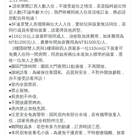
上11:00前。

● 請依實際訂房人數入住，不接受超住之情況，若是臨時超出預
定人數(不論年齡大小)，我們有權拒絕入住並沒收訂金，務必請
您配合與包涵！

​​​​●​​​3F遠景雙人房僅限兩位大人入住，嬰幼兒與孩童無法同住，若
同行成員有嬰幼孩童，請選擇其他房型。

​​●​​​110公分以上孩童即視同成人，須收取加床費用，加床費用為
NT$1200元/人，農曆年間加床費用為NT$1500元/人。

   2樓隱樹雙人房與1樓環樹四人房最多一位110cm以下孩童可
免費入住同一間房間，同房如有兩位未達加人標準的孩童，需
收一位加人之費用。

●園區門禁時間：園區大門夜間11點過後，不再開放。

●謝絕訪客：為確保住客隱私、品質與安全，不對外開放參觀，
亦不接受訪客拜訪！

●室內全面禁菸。

●禁止寵物。

●廚房恕不外借。

●不開放露營烤肉。

●房內禁止加熱烹調。

●注意安全免責聲明：因民宿內有部分水域，若有攜帶孩童入
住，請家長務必全程陪伴注意。

●鄉間蚊蟲多：若您有多方的顧慮，訂房時請三思。

●本民宿有收養毛小孩，為避免干擾房客，平時都會隔離。旅客