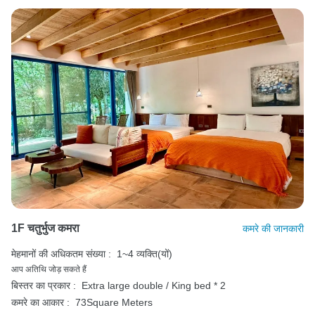
1F चतुर्भुज कमरा
कमरे की जानकारी
मेहमानों की अधिकतम संख्या :
1~4 व्यक्ति(यों)
आप अतिथि जोड़ सकते हैं
बिस्तर का प्रकार :
Extra large double / King bed * 2
कमरे का आकार :
73Square Meters