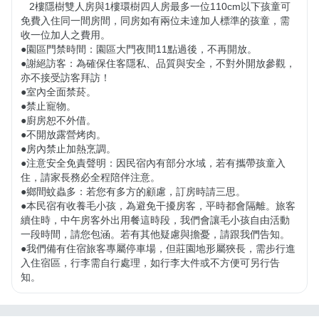
   2樓隱樹雙人房與1樓環樹四人房最多一位110cm以下孩童可
免費入住同一間房間，同房如有兩位未達加人標準的孩童，需
收一位加人之費用。

●園區門禁時間：園區大門夜間11點過後，不再開放。

●謝絕訪客：為確保住客隱私、品質與安全，不對外開放參觀，
亦不接受訪客拜訪！

●室內全面禁菸。

●禁止寵物。

●廚房恕不外借。

●不開放露營烤肉。

●房內禁止加熱烹調。

●注意安全免責聲明：因民宿內有部分水域，若有攜帶孩童入
住，請家長務必全程陪伴注意。

●鄉間蚊蟲多：若您有多方的顧慮，訂房時請三思。

●本民宿有收養毛小孩，為避免干擾房客，平時都會隔離。旅客
續住時，中午房客外出用餐這時段，我們會讓毛小孩自由活動
一段時間，請您包涵。若有其他疑慮與擔憂，請跟我們告知。

●我們備有住宿旅客專屬停車場，但莊園地形屬狹長，需步行進
入住宿區，行李需自行處理，如行李大件或不方便可另行告
知。