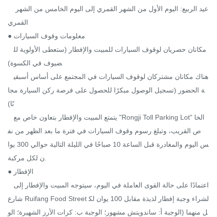
   عيد الربيع: اليوم الأول من الشهر القمري إلى اليوم الخامس من الشهر 
القمري

● معلومات وقوف السيارات

   مكانان حصريان لوقوف السيارات للمبيت والإفطار (ستعطى الأولوية لل
ضيوف في الكسوة)

   هناك مكانان مشتركان لوقوف السيارات في المجتمع على أساس أسبقي
ة الحضور (تسجيل الوصول مبكرًا للحصول على فرصة ركن السيارة مجا
نًا)

   يتمتع المبيت والإفطار بتعاون خاص مع "Rongji Toll Parking Lot" الخا
ص القريب، وتبلغ رسوم وقوف السيارات في فترة ما بعد الظهر من نف
س اليوم والمغادرة قبل الساعة 10 صباحًا في الليلة التالية حوالي 300 يوا
ن لكل مركبة.

● الإفطار

  اعتمادًا على حالة القوى العاملة في اليوم، سيتوجه المبيت والإفطار إلى 
شارع Ruifang Food Street لشراء وجبة إفطار لذيذة مقابل 100 يوان لك
ل منهما (الوجبة أ: ساندويتش مشهور؛ الوجبة ب: كرات الأرز الشهيرة؛ الو