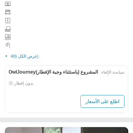
عرض الكل (40)
OwlJourneyالمشروع (باستثناء وجبة الإفطار)
سياسة الإلغاء
بدون إفطار
اطلع على الأسعار