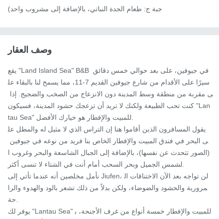
جبة ج: طعام الجدة النباتي، بالإضافة إلى مشروب واحد)
وصف العقار
يقع "Land Island Sea" B&B في جيوفين، على بعد حوالي خمس دقائق 
سيرًا على الأقدام من شارع جيوفين القديم 7-11، مما يسمح لنا بالبقاء عل
ى مقربة من منطقة وسط المدينة دون الانزعاج من الصخب والضجيج. إذا 
كنت تحب الطبيعة ولكنك لا تريد أن تزعجك حشود المدينة، فسيكون "Lan
tau Sea" للمبيت والإفطار هو خيارك الأفضل.

يقول المسافرون الذين أقاموا هنا إن التراس الذي لا مثيل له والمطل عل
ى البحر في فندق المبيت والإفطار الخاص بنا فريد من نوعه في جيوفين 
(الصور تتحدث عن نفسها)، بالإضافة إلى الجبال الشاسعة والبحر وغروب ا
لشمس الجميل وبحر السحب أمام أنت في الشتاء لا تنسى أكثر.

نأمل مخلصين أنه عندما تأتي إلى Jiufen، لن تواجه بعد الآن الاختناقات ال
مرورية والحشود والضوضاء، ولكن بدلاً من ذلك تشعر بالود والهدوء والرا
حة.

يوفر لك "Lantau Sea" للمبيت والإفطار خمسة أنواع من غرف الأجنحة، ب