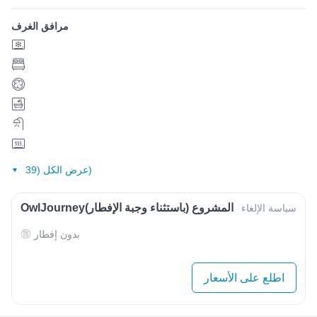
مرافق الغرف
عرض الكل (39)
OwlJourneyالمشروع (باستثناء وجبة الإفطار)
سياسة الإلغاء
بدون إفطار
اطلع على الأسعار