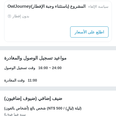
OwlJourneyالمشروع (باستثناء وجبة الإفطار)
سياسة الإلغاء
بدون إفطار
اطلع على الأسعار
مواعيد تسجيل الوصول والمغادرة
24:00
~
16:00
وقت تسجيل الوصول
11:00
وقت المغادرة
ضيف إضافي (ضيوف إضافيون)
/ ليلة (ليالٍ))
NT$ 500
شخص بالغ (أشخاص بالغون) (
6سنة فما فوق