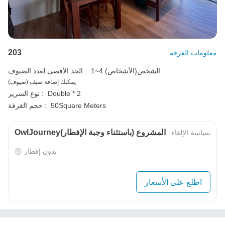
203
معلومات الغرفة
1~4 الشخص(الأشخاص)
الحد الأقصى لعدد الضيوف :
يمكنك إضافة ضيف (ضيوف)
Double * 2
نوع السرير :
50Square Meters
حجم الغرفة :
OwlJourneyالمشروع (باستثناء وجبة الإفطار)
سياسة الإلغاء
بدون إفطار
اطلع على الأسعار