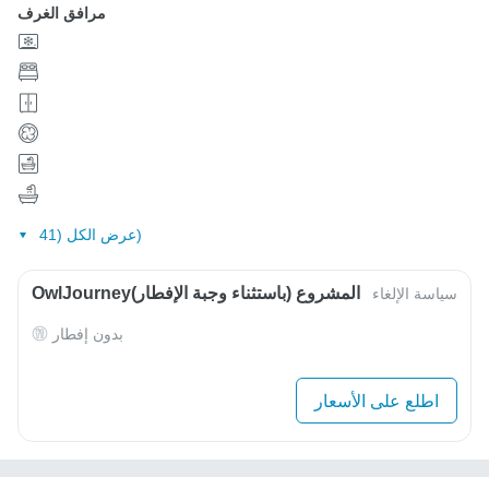
مرافق الغرف
عرض الكل (41)
OwlJourneyالمشروع (باستثناء وجبة الإفطار)
سياسة الإلغاء
بدون إفطار
اطلع على الأسعار