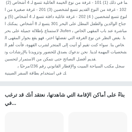
ما في ذلك (1) 101 - غرفة من نوع الخيمة العائلية تتسع لـ 4 أشخاص (2) 
102 - غرفة من النوع القديم تتسع لشخصين (3) 201 - غرفة صغيرة من ا
لنوع تتسع لشخصين ( 4) 202 - غرفة عائلية دافئة تتسع لـ 4 أشخاص (5) و
جناح الوالدين والطفل المطل على البحر 301 يتسع لـ 8 أشخاص. يمكنك ا
لاستمتاع بإطلالة جميلة على بحر Jiufen مباشرة عند باب المقهى الخاص ب
نا. بغض النظر عن نوع الغرفة التي تفضلها اختر، فهو يقع بجوار المقهى ال
خاص بنا. سواء كنت تقيم أو أتيت إلى المتجر لشرب القهوة، فأنت أهم ال
شخصيات المهمة لدينا. نحن ندعوك بصدق للحضور وتزويدنا بالإرشادات وت
قديم أفضل النصائح حتى نتمكن من الاستمرار لتحسين.

           سجل مكتب السياحة المبيت والإفطار القانوني رقم 236/مرحبًا ب
ك في استخدام بطاقة السفر الصينية
بناءً على أماكن الإقامة التي شاهدتها، نعتقد أنك قد ترغب
في...