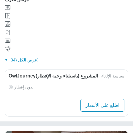
عرض الكل (34)
OwlJourneyالمشروع (باستثناء وجبة الإفطار)
سياسة الإلغاء
بدون إفطار
اطلع على الأسعار