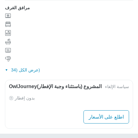
مرافق الغرف
عرض الكل (34)
OwlJourneyالمشروع (باستثناء وجبة الإفطار)
سياسة الإلغاء
بدون إفطار
اطلع على الأسعار