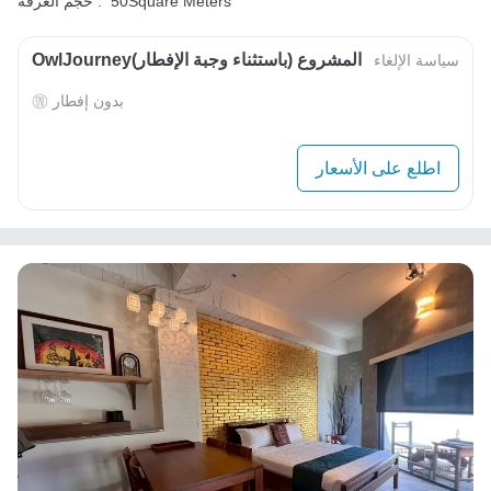
50Square Meters
حجم الغرفة :
OwlJourneyالمشروع (باستثناء وجبة الإفطار)
سياسة الإلغاء
بدون إفطار
اطلع على الأسعار