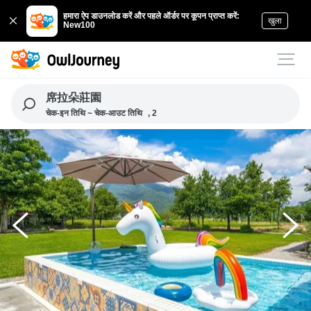
हमारा ऐप डाउनलोड करें और पहले ऑर्डर पर कूपन प्राप्त करें:
खुला
New100
席拉朵莊園
चेक-इन तिथि ~ चेक-आउट तिथि
, 2