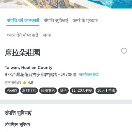
संपत्ति की जानकारी
संपत्ति सुविधाएं
कमरे के प्रकार
ध्यान देने योग्य बातें
जगह
席拉朵莊園
Taiwan
,
Hualien County
973台灣花蓮縣吉安鄉吉興路三段708號
मानचित्र देखें
गूगल समीक्षाएँ
4.8
Pool🛟
派對狂歡
寵物友善
親子
11~20人包棟
10人⬇包棟
संपत्ति सुविधाएं
लोकप्रिय सुविधाएं