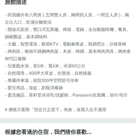
旅館描述
- 民宿總共有八間房 ( 五間雙人房，兩間四人房，一間五人房 )，獨
立出入口，乾濕分離衛浴

- 開放式廚房，雙口式瓦斯爐、烤箱，電鍋，全自動咖啡機，餐具、
鍋碗瓢盆，基本調味料

- 大廳，智慧電視，歡唱KTV，電動麻將桌，簡易吧台，沙發座椅

- 烤肉區，兩個不銹鋼烤肉架，木炭，烤網，基本烤肉用具，烤肉食
材代訂服務

- 兒童戲水池，長5米、寬4米，水深60公分

- 自然環境，400坪大草皮，生態池，自然植栽

- 專屬停車場，前院300坪空間皆可停車

- 嬰兒用品，澡盆，奶瓶消毒鍋

- 盥洗備品，茶籽堂沐浴乳/洗髮精，Panasonic吹風機，浴巾/毛巾

# 價格方案限「預定日之當下」有效，改期入住不適用
根據您看過的住宿，我們猜你喜歡...