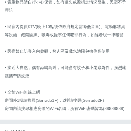
• 貴重物品請自行小心保管，如有遺失或毀損之情況發生，民宿不予
理賠

• 民宿內提供KTV(晚上10點後依政府規定需降低音量)、電動麻將桌
等設施，嚴禁開趴、吸毒或從事任何犯罪行為，如經發現一律報警

• 民宿禁止訪客入內參觀，烤肉區及戲水池限包棟住客使用

• 接近大自然，偶有蟲鳴鳥叫，可能會有蚊子和小昆蟲為伴，強烈建
議攜帶防蚊液

• 全館WiFi無線上網

房間外1樓請搜尋(Serrado1F)，2樓請搜尋(Serrado2F)

房間內請搜尋相應房號的WiFi名稱，所有WiFi密碼皆為(88888888)