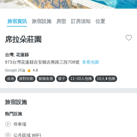
旅宿資訊
旅宿設施
房型
訂房須知
位置
席拉朵莊園
台灣
,
花蓮縣
973台灣花蓮縣吉安鄉吉興路三段708號
查看地圖
Google 評論
4.8
泳池
派對狂歡
寵物友善
親子
11~20人包棟
10人⬇包棟
旅宿設施
熱門設施
停車場
公共區域 WIFI