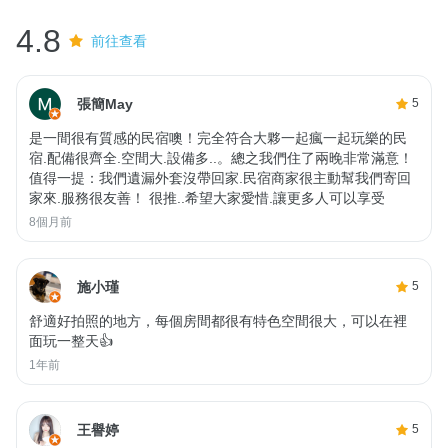
4.8
前往查看
張簡May
5
是一間很有質感的民宿噢！完全符合大夥一起瘋一起玩樂的民
宿.配備很齊全.空間大.設備多..。總之我們住了兩晚非常滿意！
值得一提：我們遺漏外套沒帶回家.民宿商家很主動幫我們寄回
家來.服務很友善！ 很推..希望大家愛惜.讓更多人可以享受
8個月前
施小瑾
5
舒適好拍照的地方，每個房間都很有特色空間很大，可以在裡
面玩一整天👍
1年前
王譽婷
5