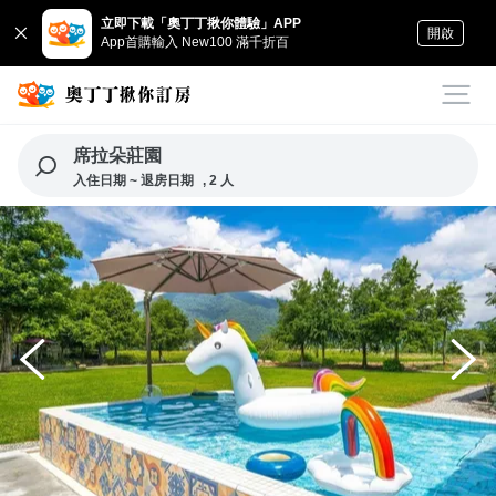
立即下載「奧丁丁揪你體驗」APP
開啟
App首購輸入 New100 滿千折百
席拉朵莊園
入住日期 ~ 退房日期
, 2 人