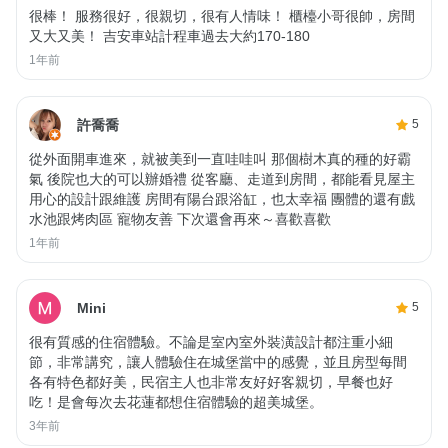
很棒！ 服務很好，很親切，很有人情味！ 櫃檯小哥很帥，房間
又大又美！ 吉安車站計程車過去大約170-180
1年前
許喬喬
5
從外面開車進來，就被美到一直哇哇叫 那個樹木真的種的好霸
氣 後院也大的可以辦婚禮 從客廳、走道到房間，都能看見屋主
用心的設計跟維護 房間有陽台跟浴缸，也太幸福 團體的還有戲
水池跟烤肉區 寵物友善 下次還會再來～喜歡喜歡
1年前
Mini
5
很有質感的住宿體驗。不論是室內室外裝潢設計都注重小細
節，非常講究，讓人體驗住在城堡當中的感覺，並且房型每間
各有特色都好美，民宿主人也非常友好好客親切，早餐也好
吃！是會每次去花蓮都想住宿體驗的超美城堡。
3年前