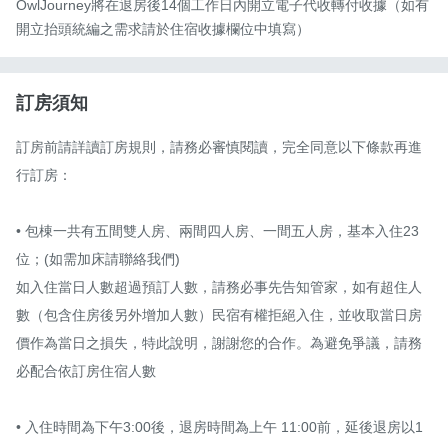
OwlJourney將在退房後14個工作日內開立電子代收轉付收據（如有
開立抬頭統編之需求請於住宿收據欄位中填寫）
訂房須知
訂房前請詳讀訂房規則，請務必審慎閱讀，完全同意以下條款再進
行訂房：

• 包棟一共有五間雙人房、兩間四人房、一間五人房，基本入住23
位；(如需加床請聯絡我們)

如入住當日人數超過預訂人數，請務必事先告知管家，如有超住人
數（包含住房後另外增加人數）民宿有權拒絕入住，並收取當日房
價作為當日之損失，特此說明，謝謝您的合作。為避免爭議，請務
必配合依訂房住宿人數

• 入住時間為下午3:00後，退房時間為上午 11:00前，延後退房以1