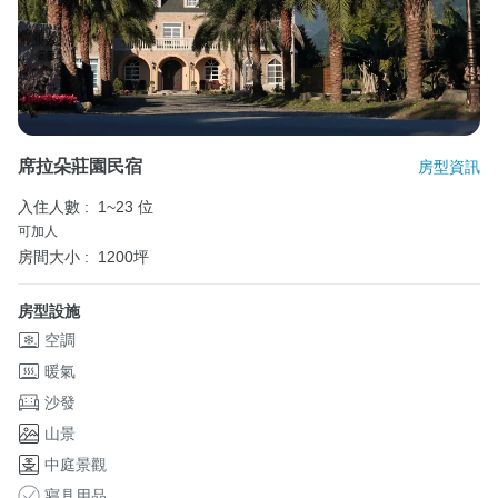
席拉朵莊園民宿
房型資訊
入住人數 :
1~23 位
可加人
房間大小 :
1200坪
房型設施
空調
暖氣
沙發
山景
中庭景觀
寢具用品