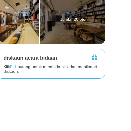
Jumlah20foto
diskaun acara bidaan
Klik
Pilih
butang untuk membida bilik dan menikmati
diskaun.