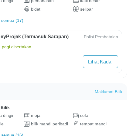
 dingin
pemanasan
katil besar
bidet
selipar
 semua (17)
eyProjek (Termasuk Sarapan)
Polisi Pembatalan
 pagi disertakan
Lihat Kadar
Maklumat Bilik
Bilik
 dingin
meja
sofa
le
bilik mandi peribadi
tempat mandi
 semua (16)