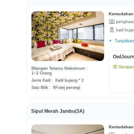
Kemudahan 
penghawa
katil buja
Tunjukkan
OwlJourn
Sarapan
Bilangan Tetamu Maksimum :
1~2 Orang
Jenis Katil :
Katil bujang * 2
Saiz Bilik :
8Futej persegi
Siput Merah Jambu(3A)
Kemudahan 