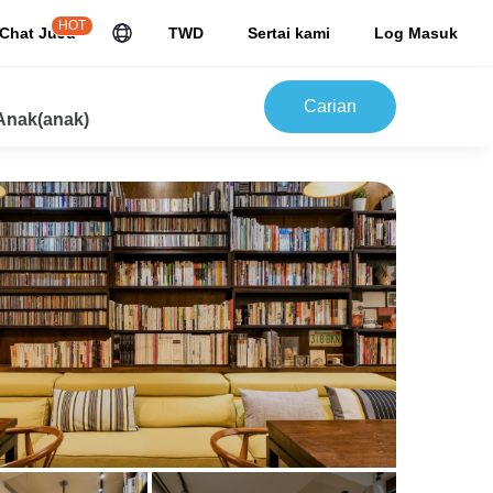
HOT
Chat JuJu
TWD
Sertai kami
Log Masuk
Carian
Anak(anak)