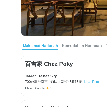
Maklumat Hartanah
Kemudahan Hartanah
百吉家 Chez Poky
Taiwan
,
Tainan City
700台灣台南市中西區大新街47巷13號
Lihat Peta
Ulasan Google
5