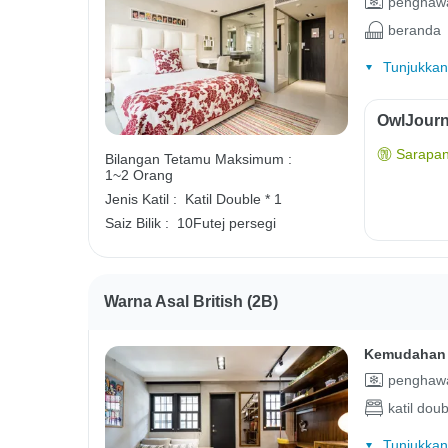
penghawa
beranda
Tunjukkan
OwlJourn
Sarapan
Bilangan Tetamu Maksimum :
1~2 Orang
Jenis Katil :
Katil Double * 1
Saiz Bilik :
10Futej persegi
Warna Asal British (2B)
Kemudahan 
penghawa
katil doub
Tunjukkan