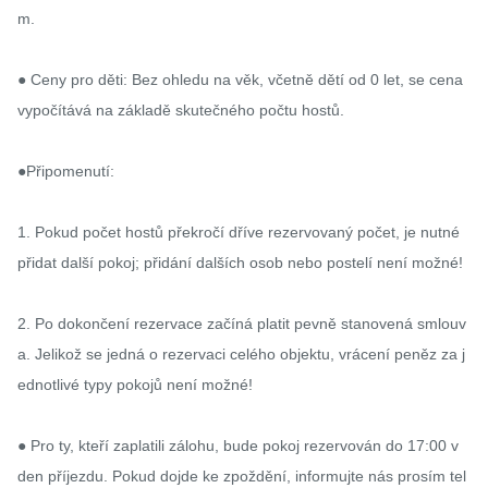
m.

● Ceny pro děti: Bez ohledu na věk, včetně dětí od 0 let, se cena 
vypočítává na základě skutečného počtu hostů.

●Připomenutí:

1. Pokud počet hostů překročí dříve rezervovaný počet, je nutné 
přidat další pokoj; přidání dalších osob nebo postelí není možné!

2. Po dokončení rezervace začíná platit pevně stanovená smlouv
a. Jelikož se jedná o rezervaci celého objektu, vrácení peněz za j
ednotlivé typy pokojů není možné!

● Pro ty, kteří zaplatili zálohu, bude pokoj rezervován do 17:00 v 
den příjezdu. Pokud dojde ke zpoždění, informujte nás prosím tel