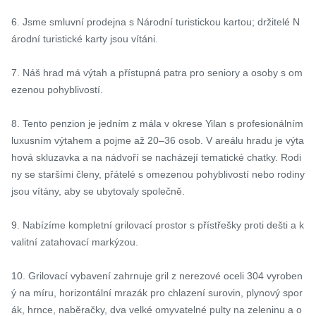
6. Jsme smluvní prodejna s Národní turistickou kartou; držitelé N
árodní turistické karty jsou vítáni.

7. Náš hrad má výtah a přístupná patra pro seniory a osoby s om
ezenou pohyblivostí.

8. Tento penzion je jedním z mála v okrese Yilan s profesionálním 
luxusním výtahem a pojme až 20–36 osob. V areálu hradu je výta
hová skluzavka a na nádvoří se nacházejí tematické chatky. Rodi
ny se staršími členy, přátelé s omezenou pohyblivostí nebo rodiny 
jsou vítány, aby se ubytovaly společně.

9. Nabízíme kompletní grilovací prostor s přístřešky proti dešti a k
valitní zatahovací markýzou.

10. Grilovací vybavení zahrnuje gril z nerezové oceli 304 vyroben
ý na míru, horizontální mrazák pro chlazení surovin, plynový spor
ák, hrnce, naběračky, dva velké omyvatelné pulty na zeleninu a o