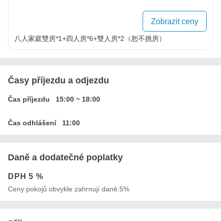
Zobrazit ceny
八人家庭雙房*1+四人房*6+雙人房*2（恕不挑房）
Časy příjezdu a odjezdu
Čas příjezdu
15:00
~
18:00
Čas odhlášení
11:00
Daně a dodatečné poplatky
DPH
5 %
Ceny pokojů obvykle zahrnují daně.5%