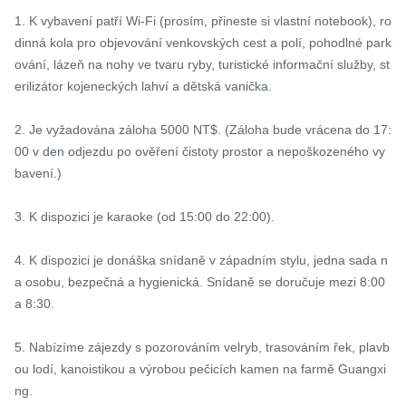
1. K vybavení patří Wi-Fi (prosím, přineste si vlastní notebook), ro
dinná kola pro objevování venkovských cest a polí, pohodlné park
ování, lázeň na nohy ve tvaru ryby, turistické informační služby, st
erilizátor kojeneckých lahví a dětská vanička.

2. Je vyžadována záloha 5000 NT$. (Záloha bude vrácena do 17:
00 v den odjezdu po ověření čistoty prostor a nepoškozeného vy
bavení.)

3. K dispozici je karaoke (od 15:00 do 22:00).

4. K dispozici je donáška snídaně v západním stylu, jedna sada n
a osobu, bezpečná a hygienická. Snídaně se doručuje mezi 8:00 
a 8:30.

5. Nabízíme zájezdy s pozorováním velryb, trasováním řek, plavb
ou lodí, kanoistikou a výrobou pečicích kamen na farmě Guangxi
ng.
