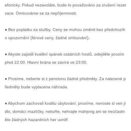
efonicky. Pokud nezavoláte, bude to považováno za zrušení rezer
vace. Omlouváme se za nepříjemnosti.

● Bez poplatku za služby. Ceny se mohou změnit bez předchozíh
o upozornění (férové ​​ceny, žádné smlouvání).

● Abyste zajistili kvalitní spánek ostatních hostů, odejděte prosím 
před 22:00. Hlavní brána se zavírá ve 23:00.

● Prosíme, neberte si z penzionu žádné předměty. Za nalezené p
ředměty bude vyplacena náhrada.

● Abychom zachovali kvalitu ubytování, prosíme, nenoste si ven jí
dlo, domácí mazlíčky, nekuřte, nehrajte mahjong ani se neúčastn
ěte žádných hazardních her uvnitř.
