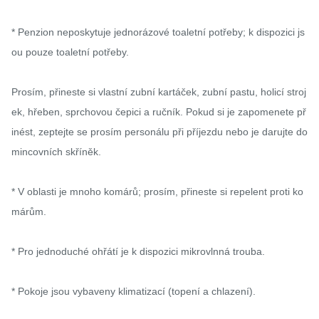
* Penzion neposkytuje jednorázové toaletní potřeby; k dispozici js
ou pouze toaletní potřeby.

Prosím, přineste si vlastní zubní kartáček, zubní pastu, holicí stroj
ek, hřeben, sprchovou čepici a ručník. Pokud si je zapomenete př
inést, zeptejte se prosím personálu při příjezdu nebo je darujte do 
mincovních skříněk.

* V oblasti je mnoho komárů; prosím, přineste si repelent proti ko
márům.

* Pro jednoduché ohřátí je k dispozici mikrovlnná trouba.

* Pokoje jsou vybaveny klimatizací (topení a chlazení).
