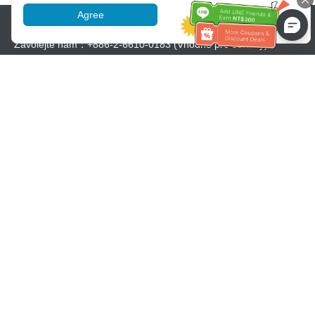
Agree
More information
Pomoc se zákaznickým servisem
Zavolejte nám：
+886-2-6610-0183
(Vhodné pro seniory)
Číslo faxu：
+886-2-6610-0185
Úřední hodiny：
Všední dny 10:00 ~ 18:30
Skupina OwlTing
Oficiální webové stránky
Official Website
OwlTing Premium
OwlTing Premium
OwlPay
OwlPay