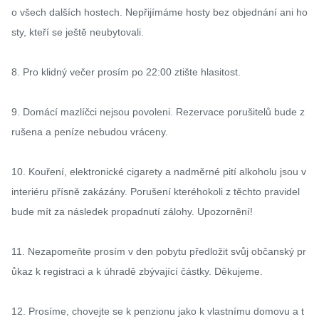
o všech dalších hostech. Nepřijímáme hosty bez objednání ani ho
sty, kteří se ještě neubytovali.

8. Pro klidný večer prosím po 22:00 ztište hlasitost.

9. Domácí mazlíčci nejsou povoleni. Rezervace porušitelů bude z
rušena a peníze nebudou vráceny.

10. Kouření, elektronické cigarety a nadměrné pití alkoholu jsou v 
interiéru přísně zakázány. Porušení kteréhokoli z těchto pravidel 
bude mít za následek propadnutí zálohy. Upozornění!

11. Nezapomeňte prosím v den pobytu předložit svůj občanský pr
ůkaz k registraci a k ​​úhradě zbývající částky. Děkujeme.

12. Prosíme, chovejte se k penzionu jako k vlastnímu domovu a t