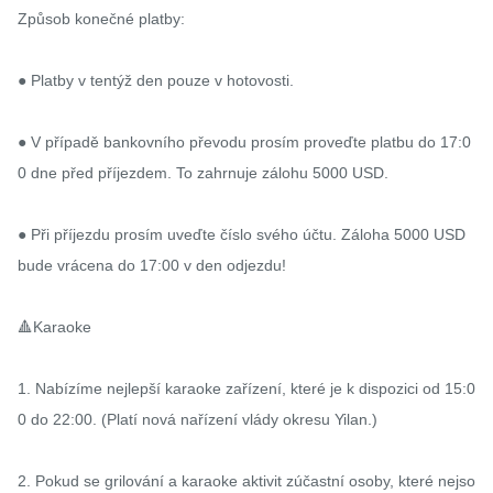
Způsob konečné platby:

● Platby v tentýž den pouze v hotovosti.

● V případě bankovního převodu prosím proveďte platbu do 17:0
0 dne před příjezdem. To zahrnuje zálohu 5000 USD.

● Při příjezdu prosím uveďte číslo svého účtu. Záloha 5000 USD 
bude vrácena do 17:00 v den odjezdu!

🔺Karaoke

1. Nabízíme nejlepší karaoke zařízení, které je k dispozici od 15:0
0 do 22:00. (Platí nová nařízení vlády okresu Yilan.)

2. Pokud se grilování a karaoke aktivit zúčastní osoby, které nejso