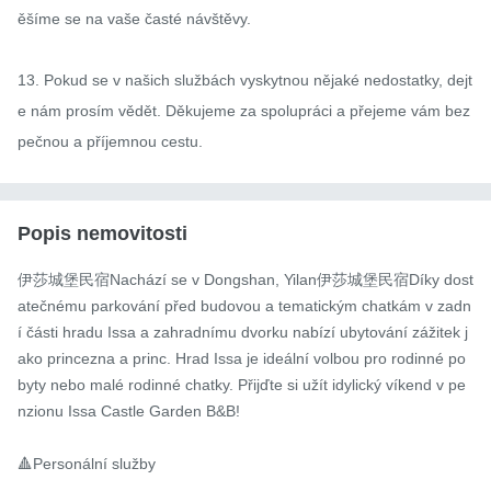
ěšíme se na vaše časté návštěvy.

13. Pokud se v našich službách vyskytnou nějaké nedostatky, dejt
e nám prosím vědět. Děkujeme za spolupráci a přejeme vám bez
pečnou a příjemnou cestu.
Popis nemovitosti
伊莎城堡民宿Nachází se v Dongshan, Yilan伊莎城堡民宿Díky dost
atečnému parkování před budovou a tematickým chatkám v zadn
í části hradu Issa a zahradnímu dvorku nabízí ubytování zážitek j
ako princezna a princ. Hrad Issa je ideální volbou pro rodinné po
byty nebo malé rodinné chatky. Přijďte si užít idylický víkend v pe
nzionu Issa Castle Garden B&B!

🔺Personální služby
