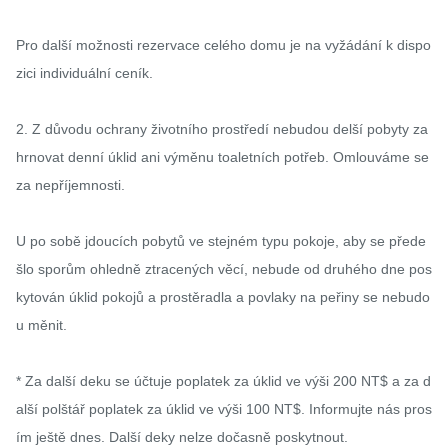
Pro další možnosti rezervace celého domu je na vyžádání k dispo
zici individuální ceník.

2. Z důvodu ochrany životního prostředí nebudou delší pobyty za
hrnovat denní úklid ani výměnu toaletních potřeb. Omlouváme se 
za nepříjemnosti.

U po sobě jdoucích pobytů ve stejném typu pokoje, aby se přede
šlo sporům ohledně ztracených věcí, nebude od druhého dne pos
kytován úklid pokojů a prostěradla a povlaky na peřiny se nebudo
u měnit.

* Za další deku se účtuje poplatek za úklid ve výši 200 NT$ a za d
alší polštář poplatek za úklid ve výši 100 NT$. Informujte nás pros
ím ještě dnes. Další deky nelze dočasně poskytnout.
