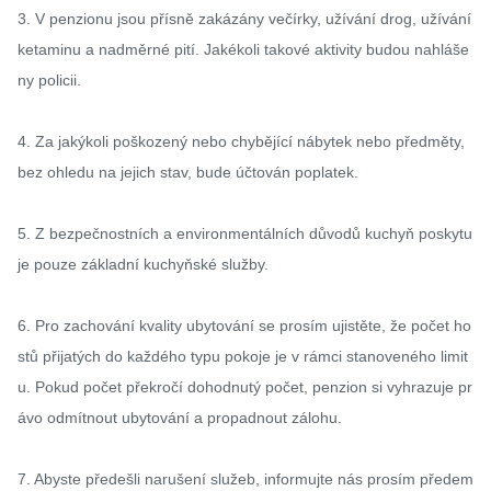
3. V penzionu jsou přísně zakázány večírky, užívání drog, užívání 
ketaminu a nadměrné pití. Jakékoli takové aktivity budou nahláše
ny policii.

4. Za jakýkoli poškozený nebo chybějící nábytek nebo předměty, 
bez ohledu na jejich stav, bude účtován poplatek.

5. Z bezpečnostních a environmentálních důvodů kuchyň poskytu
je pouze základní kuchyňské služby.

6. Pro zachování kvality ubytování se prosím ujistěte, že počet ho
stů přijatých do každého typu pokoje je v rámci stanoveného limit
u. Pokud počet překročí dohodnutý počet, penzion si vyhrazuje pr
ávo odmítnout ubytování a propadnout zálohu.

7. Abyste předešli narušení služeb, informujte nás prosím předem 