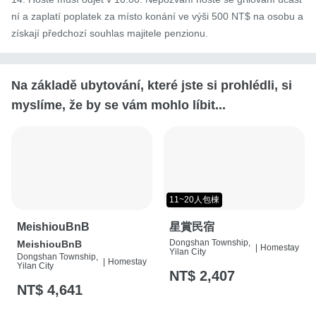
ní a zaplatí poplatek za místo konání ve výši 500 NT$ na osobu a 
získají předchozí souhlas majitele penzionu.
Na základě ubytování, které jste si prohlédli, si
myslíme, že by se vám mohlo líbit...
11~20人包棟
MeishiouBnB
星賞民宿
Dongshan Township,
MeishiouBnB
|
Homestay
Yilan City
Dongshan Township,
|
Homestay
Yilan City
NT$ 2,407
NT$ 4,641