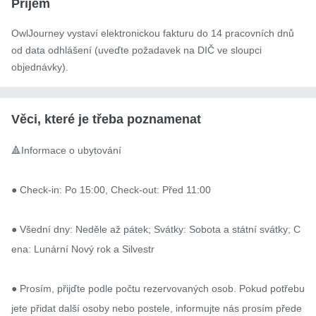
Příjem
OwlJourney vystaví elektronickou fakturu do 14 pracovních dnů
od data odhlášení (uveďte požadavek na DIČ ve sloupci
objednávky).
Věci, které je třeba poznamenat
🔺Informace o ubytování

● Check-in: Po 15:00, Check-out: Před 11:00

● Všední dny: Neděle až pátek; Svátky: Sobota a státní svátky; C
ena: Lunární Nový rok a Silvestr

● Prosím, přijďte podle počtu rezervovaných osob. Pokud potřebu
jete přidat další osoby nebo postele, informujte nás prosím přede