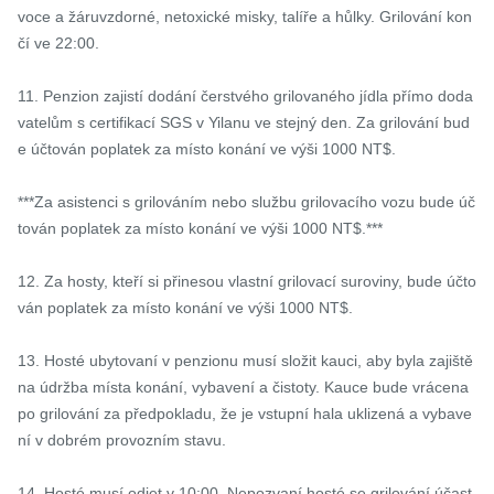
voce a žáruvzdorné, netoxické misky, talíře a hůlky. Grilování kon
čí ve 22:00.

11. Penzion zajistí dodání čerstvého grilovaného jídla přímo doda
vatelům s certifikací SGS v Yilanu ve stejný den. Za grilování bud
e účtován poplatek za místo konání ve výši 1000 NT$.

***Za asistenci s grilováním nebo službu grilovacího vozu bude úč
tován poplatek za místo konání ve výši 1000 NT$.***

12. Za hosty, kteří si přinesou vlastní grilovací suroviny, bude účto
ván poplatek za místo konání ve výši 1000 NT$.

13. Hosté ubytovaní v penzionu musí složit kauci, aby byla zajiště
na údržba místa konání, vybavení a čistoty. Kauce bude vrácena 
po grilování za předpokladu, že je vstupní hala uklizená a vybave
ní v dobrém provozním stavu.

14. Hosté musí odjet v 10:00. Nepozvaní hosté se grilování účast