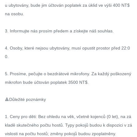
u ubytovány, bude jim účtován poplatek za úklid ve výši 400 NT$ 
na osobu.

3. Informujte nás prosím předem a získejte náš souhlas.

4. Osoby, které nejsou ubytovány, musí opustit prostor před 22:0
0.

5. Prosíme, pečujte o bezdrátové mikrofony. Za každý poškozený 
mikrofon bude účtován poplatek 3500 NT$.

🔺Důležité poznámky

1. Ceny pro děti: Bez ohledu na věk, včetně kojenců (0 let), na zá
kladě skutečného počtu hostů. Typy pokojů budou k dispozici v zá
vislosti na počtu hostů; změny pokojů budou zpoplatněny.
