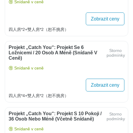
Snídaně v ceně
Zobrazit ceny
四人房*2+雙人房*2（恕不挑房）
Projekt „Catch You“: Projekt Se 6
Storno
Ložnicemi / 20 Osob A Méně (snídaně V
podmínky
Ceně)
Snídaně v ceně
Zobrazit ceny
四人房*4+雙人房*2（恕不挑房）
Projekt „Catch You“: Projekt S 10 Pokoji /
Storno
36 Osob Nebo Méně (včetně Snídaně)
podmínky
Snídaně v ceně