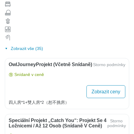
Zobrazit vše (35)
OwlJourneyProjekt (včetně Snídaně)
Storno podmínky
Snídaně v ceně
Zobrazit ceny
四人房*1+雙人房*2（恕不挑房）
Speciální Projekt „Catch You“: Projekt Se 4
Storno
Ložnicemi / Až 12 Osob (snídaně V Ceně)
podmínky