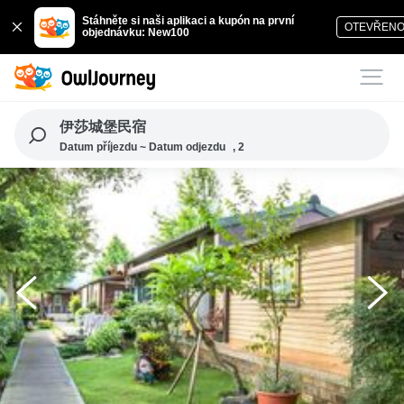
Stáhněte si naši aplikaci a kupón na první
OTEVŘEN
objednávku: New100
伊莎城堡民宿
Datum příjezdu ~ Datum odjezdu
, 2