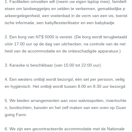
1. Faciliteiten omvatten wifi (neem uw eigen laptop mee), familiefi
etsen om landweggetjes en velden te verkennen, gemakkelijke p
arkeergelegenheid, een voetenbad in de vorm van een vis, toerist
ische informatie, een babyflessterilisator en een babybadje.

2. Een borg van NT$ 5000 is vereist. (De borg wordt terugbetaald 
vóór 17:00 uur op de dag van uitchecken, na controle van de net
heid van de accommodatie en de onbeschadigde apparatuur.)

3. Karaoke is beschikbaar (van 15:00 tot 22:00 uur).

4. Een westers ontbijt wordt bezorgd, één set per persoon, veilig 
en hygiënisch. Het ontbijt wordt tussen 8:00 en 8:30 uur bezorgd.

5. We bieden arrangementen aan voor walvisspotten, riviertochte
n, boottochten, kanoën en het zelf maken van een oven op Guan
gxing Farm.

6. We zijn een gecontracteerde accommodatie met de Nationale 