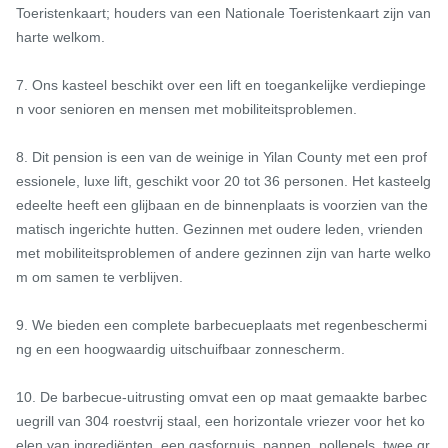
Toeristenkaart; houders van een Nationale Toeristenkaart zijn van 
harte welkom.

7. Ons kasteel beschikt over een lift en toegankelijke verdiepinge
n voor senioren en mensen met mobiliteitsproblemen.

8. Dit pension is een van de weinige in Yilan County met een prof
essionele, luxe lift, geschikt voor 20 tot 36 personen. Het kasteelg
edeelte heeft een glijbaan en de binnenplaats is voorzien van the
matisch ingerichte hutten. Gezinnen met oudere leden, vrienden 
met mobiliteitsproblemen of andere gezinnen zijn van harte welko
m om samen te verblijven.

9. We bieden een complete barbecueplaats met regenbeschermi
ng en een hoogwaardig uitschuifbaar zonnescherm.

10. De barbecue-uitrusting omvat een op maat gemaakte barbec
uegrill van 304 roestvrij staal, een horizontale vriezer voor het ko
elen van ingrediënten, een gasfornuis, pannen, pollepels, twee gr