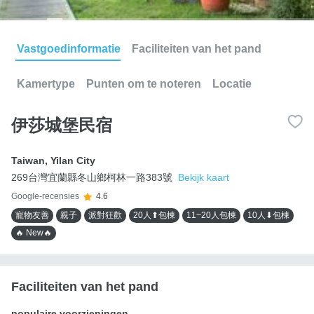
Vastgoedinformatie
Faciliteiten van het pand
Kamertype
Punten om te noteren
Locatie
伊莎城堡民宿
Taiwan
,
Yilan City
269台灣宜蘭縣冬山鄉柯林一路383號
Bekijk kaart
Google-recensies
4.6
寵物友善
親子
派對狂歡
20人⬆包棟
11~20人包棟
10人⬇包棟
🔥 New🔥
Faciliteiten van het pand
populaire voorzieningen