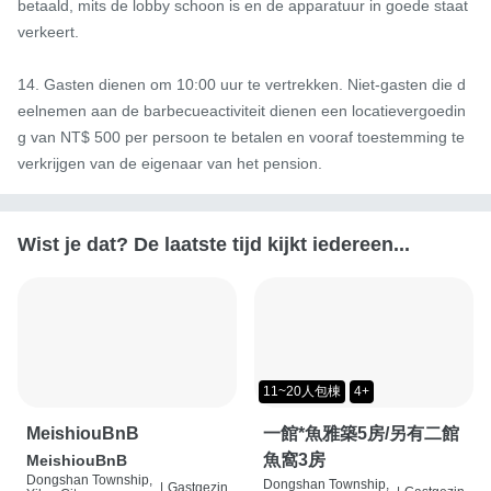
betaald, mits de lobby schoon is en de apparatuur in goede staat 
verkeert.

14. Gasten dienen om 10:00 uur te vertrekken. Niet-gasten die d
eelnemen aan de barbecueactiviteit dienen een locatievergoedin
g van NT$ 500 per persoon te betalen en vooraf toestemming te 
verkrijgen van de eigenaar van het pension.
Wist je dat? De laatste tijd kijkt iedereen...
11~20人包棟
4+
MeishiouBnB
一館*魚雅築5房/另有二館
魚窩3房
MeishiouBnB
Dongshan Township,
Dongshan Township,
|
Gastgezin