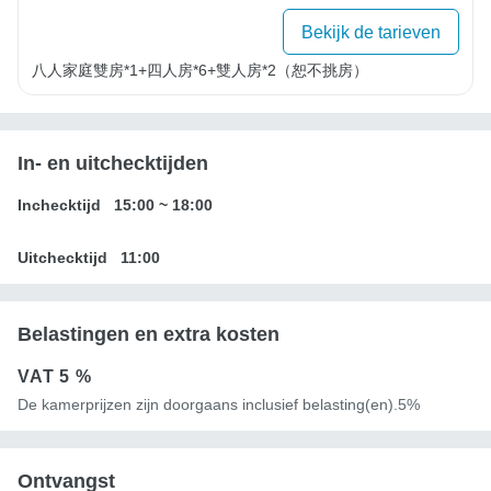
Bekijk de tarieven
八人家庭雙房*1+四人房*6+雙人房*2（恕不挑房）
In- en uitchecktijden
Inchecktijd
15:00
~
18:00
Uitchecktijd
11:00
Belastingen en extra kosten
VAT
5 %
De kamerprijzen zijn doorgaans inclusief belasting(en).5%
Ontvangst