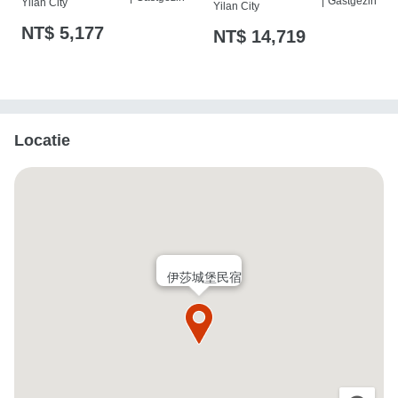
|
Gastgezin
Yilan City
Yilan City
NT$ 5,177
NT$ 14,719
Locatie
伊莎城堡民宿