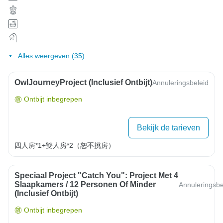
Alles weergeven (35)
OwlJourneyProject (inclusief Ontbijt)
Annuleringsbeleid
Ontbijt inbegrepen
Bekijk de tarieven
四人房*1+雙人房*2（恕不挑房）
Speciaal Project "Catch You": Project Met 4
Slaapkamers / 12 Personen Of Minder
Annuleringsbe
(inclusief Ontbijt)
Ontbijt inbegrepen