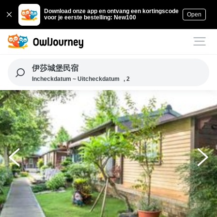
Download onze app en ontvang een kortingscode
Open
voor je eerste bestelling: New100
伊莎城堡民宿
Incheckdatum ~ Uitcheckdatum
, 2