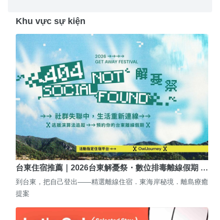
Khu vực sự kiện
台東住宿推薦｜2026台東解憂祭・數位排毒離線假期 …
到台東，把自己登出——精選離線住宿．東海岸秘境．離島療癒
提案