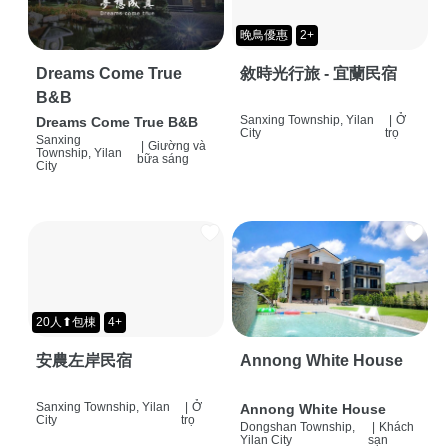
晚鳥優惠
2+
Dreams Come True
敘時光行旅 - 宜蘭民宿
B&B
Sanxing Township, Yilan
|
Ở
Dreams Come True B&B
City
trọ
Sanxing
|
Giường và
Township, Yilan
bữa sáng
City
20人⬆包棟
4+
安農左岸民宿
Annong White House
Sanxing Township, Yilan
|
Ở
Annong White House
City
trọ
Dongshan Township,
|
Khách
Yilan City
sạn