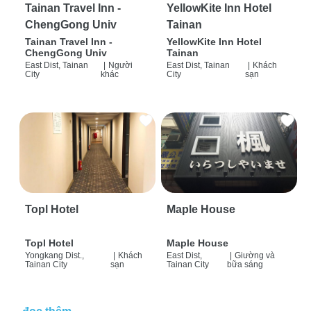
Tainan Travel Inn -
YellowKite Inn Hotel
ChengGong Univ
Tainan
Tainan Travel Inn -
YellowKite Inn Hotel
ChengGong Univ
Tainan
East Dist, Tainan
|
Người
East Dist, Tainan
|
Khách
City
khác
City
sạn
Topl Hotel
Maple House
Topl Hotel
Maple House
Yongkang Dist.,
|
Khách
East Dist,
|
Giường và
Tainan City
sạn
Tainan City
bữa sáng