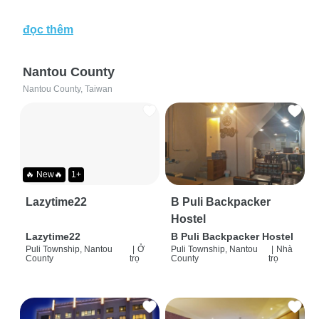
đọc thêm
Nantou County
Nantou County, Taiwan
🔥 New🔥
1+
Lazytime22
B Puli Backpacker
Hostel
Lazytime22
B Puli Backpacker Hostel
Puli Township, Nantou
|
Ở
Puli Township, Nantou
|
Nhà
County
trọ
County
trọ