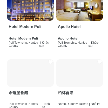
Hotel Modern Puli
Apollo Hotel
Hotel Modern Puli
Apollo Hotel
Puli Township, Nantou
|
Khách
Puli Township, Nantou
|
Khách
County
sạn
County
sạn
蒂爾堡會館
柏林會館
Puli Township, Nantou
|
Nhà
Nantou County, Taiwan
|
Nhà trọ
County
trọ