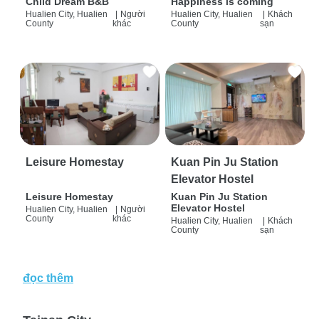
Child Dream B&B
Happiness is coming
Hualien City, Hualien
|
Người
Hualien City, Hualien
|
Khách
County
khác
County
sạn
Leisure Homestay
Kuan Pin Ju Station
Elevator Hostel
Leisure Homestay
Kuan Pin Ju Station
Elevator Hostel
Hualien City, Hualien
|
Người
County
khác
Hualien City, Hualien
|
Khách
County
sạn
đọc thêm