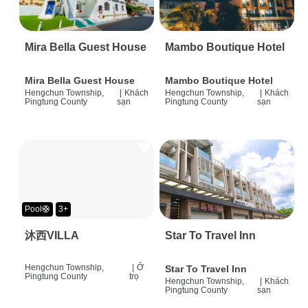
Mira Bella Guest House
Mambo Boutique Hotel
Mira Bella Guest House
Mambo Boutique Hotel
Hengchun Township,
|
Khách
Hengchun Township,
|
Khách
Pingtung County
sạn
Pingtung County
sạn
Pool🛟
3+
沐西VILLA
Star To Travel Inn
Hengchun Township,
|
Ở
Star To Travel Inn
Pingtung County
trọ
Hengchun Township,
|
Khách
Pingtung County
sạn