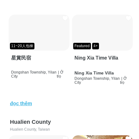
11~20人包棟
Featured
4+
星賞民宿
Ning Xia Time Villa
Dongshan Township, Yilan
|
Ở
Ning Xia Time Villa
City
trọ
Dongshan Township, Yilan
|
Ở
City
trọ
đọc thêm
Hualien County
Hualien County, Taiwan