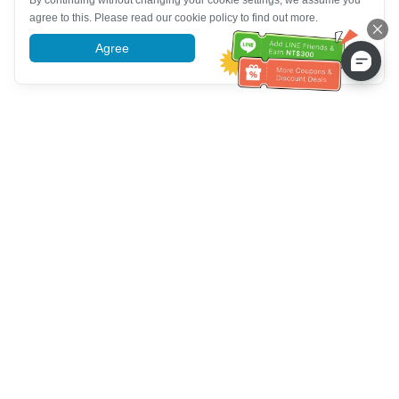
By continuing without changing your cookie settings, we assume you
agree to this. Please read our cookie policy to find out more.
Agree
More information
Hỗ trợ dịch vụ khách hàng
Hãy gọi cho chúng tôi：
+886-2-6610-0183
(Thân thiện với
người cao tuổi)
Số fax：
+886-2-6610-0185
Giờ làm việc：
Các ngày trong tuần 10:00 ~ 18:30