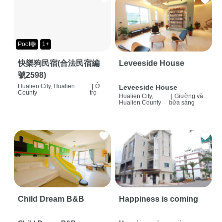
Pool🛟
1+
快樂狗民宿(合法民宿編
Leveeside House
號2598)
Hualien City, Hualien
|
Ở
Leveeside House
County
trọ
Hualien City,
|
Giường và
Hualien County
bữa sáng
Child Dream B&B
Happiness is coming