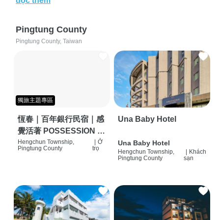
đọc thêm
Pingtung County
Pingtung County, Taiwan
獨旅主題專區
恆春｜百年銀行民宿｜感
Una Baby Hotel
覺活著 POSSESSION |
背包客棧 | 恆春必住特色
Hengchun Township,
|
Ở
Una Baby Hotel
Pingtung County
trọ
Hengchun Township,
|
Khách
旅店 | HOSTEL |
Pingtung County
sạn