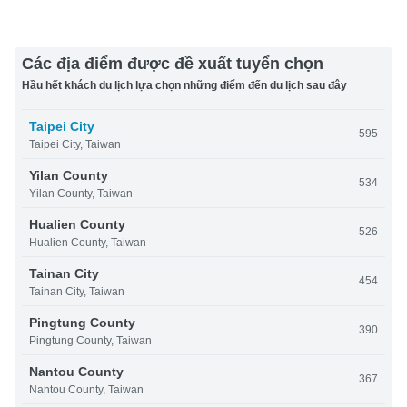
Các địa điểm được đề xuất tuyển chọn
Hầu hết khách du lịch lựa chọn những điểm đến du lịch sau đây
Taipei City
595
Taipei City, Taiwan
Yilan County
534
Yilan County, Taiwan
Hualien County
526
Hualien County, Taiwan
Tainan City
454
Tainan City, Taiwan
Pingtung County
390
Pingtung County, Taiwan
Nantou County
367
Nantou County, Taiwan