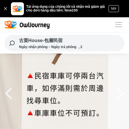
Tải ứng dụng của chúng tôi và nhận mã giảm giá
Mở
cho đơn hàng đầu tiên: New100
古栗House-包層民宿
Ngày nhận phòng ~ Ngày trả phòng
, 2