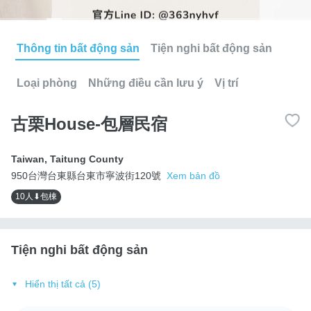
Thông tin bất động sản
Tiện nghi bất động sản
Loại phòng
Những điều cần lưu ý
Vị trí
古栗House-包層民宿
Taiwan
,
Taitung County
950台灣台東縣台東市寧波街120號
Xem bản đồ
10人⬇包棟
Tiện nghi bất động sản
Hiển thị tất cả (5)