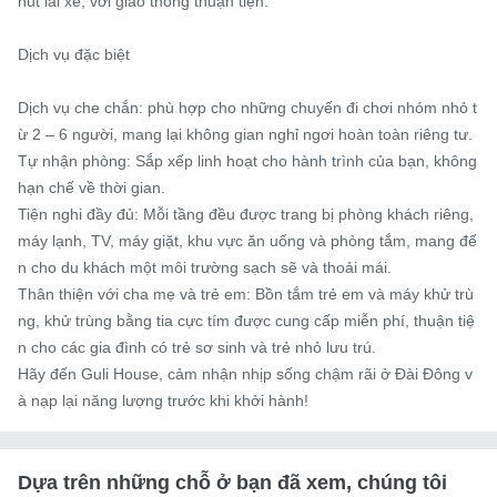
hút lái xe, với giao thông thuận tiện.

Dịch vụ đặc biệt

Dịch vụ che chắn: phù hợp cho những chuyến đi chơi nhóm nhỏ t
ừ 2 – 6 người, mang lại không gian nghỉ ngơi hoàn toàn riêng tư.

Tự nhận phòng: Sắp xếp linh hoạt cho hành trình của bạn, không 
hạn chế về thời gian.

Tiện nghi đầy đủ: Mỗi tầng đều được trang bị phòng khách riêng, 
máy lạnh, TV, máy giặt, khu vực ăn uống và phòng tắm, mang đế
n cho du khách một môi trường sạch sẽ và thoải mái.

Thân thiện với cha mẹ và trẻ em: Bồn tắm trẻ em và máy khử trù
ng, khử trùng bằng tia cực tím được cung cấp miễn phí, thuận tiệ
n cho các gia đình có trẻ sơ sinh và trẻ nhỏ lưu trú.

Hãy đến Guli House, cảm nhận nhịp sống chậm rãi ở Đài Đông v
à nạp lại năng lượng trước khi khởi hành!
Dựa trên những chỗ ở bạn đã xem, chúng tôi