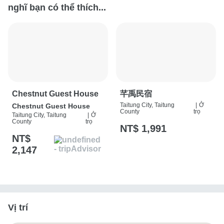
nghĩ bạn có thể thích...
Chestnut Guest House
芊禹民宿
Taitung City, Taitung
|
Ở
Chestnut Guest House
County
trọ
Taitung City, Taitung
|
Ở
County
trọ
NT$ 1,991
NT$
2,147
Vị trí