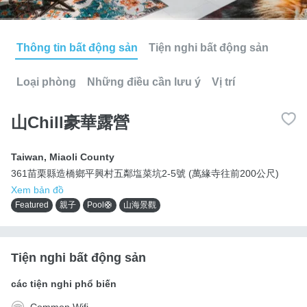
Thông tin bất động sản
Tiện nghi bất động sản
Loại phòng
Những điều cần lưu ý
Vị trí
山Chill豪華露營
Taiwan
,
Miaoli County
361苗栗縣造橋鄉平興村五鄰塩菜坑2-5號 (萬緣寺往前200公尺)
Xem bản đồ
Featured
親子
Pool🛟
山海景觀
Tiện nghi bất động sản
các tiện nghi phổ biến
Common Wifi