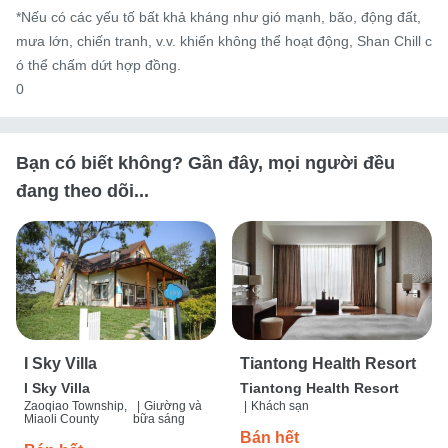
*Nếu có các yếu tố bất khả kháng như gió mạnh, bão, động đất, 
mưa lớn, chiến tranh, v.v. khiến không thể hoạt động, Shan Chill c
ó thể chấm dứt hợp đồng.

0
Bạn có biết không? Gần đây, mọi người đều
đang theo dõi...
I Sky Villa
Tiantong Health Resort
I Sky Villa
Tiantong Health Resort
Zaoqiao Township,
|
Giường và
|
Khách sạn
Miaoli County
bữa sáng
Bán hết