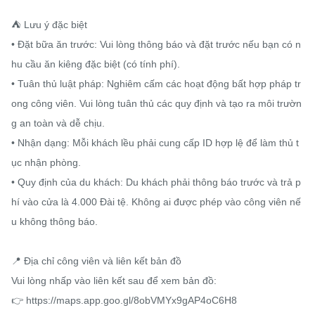
⛺️ Lưu ý đặc biệt

• Đặt bữa ăn trước: Vui lòng thông báo và đặt trước nếu bạn có n
hu cầu ăn kiêng đặc biệt (có tính phí).

• Tuân thủ luật pháp: Nghiêm cấm các hoạt động bất hợp pháp tr
ong công viên. Vui lòng tuân thủ các quy định và tạo ra môi trườn
g an toàn và dễ chịu.

• Nhận dạng: Mỗi khách lều phải cung cấp ID hợp lệ để làm thủ t
ục nhận phòng.

• Quy định của du khách: Du khách phải thông báo trước và trả p
hí vào cửa là 4.000 Đài tệ. Không ai được phép vào công viên nế
u không thông báo.

📍 Địa chỉ công viên và liên kết bản đồ

Vui lòng nhấp vào liên kết sau để xem bản đồ:

👉 https://maps.app.goo.gl/8obVMYx9gAP4oC6H8