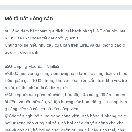
Mô tả bất động sản
Vui lòng đảm bảo tham gia dịch vụ khách hàng LINE của Mountai
n Chill sau khi hoàn tất đặt chỗ: @3chill

Chúng tôi sẽ hiểu nhu cầu của bạn trên LINE và gửi thông báo tr
ước khi khởi hành

⛰️Glamping Mountain Chill⛰️

🍃3000 mét vuông công viên rừng núi, được bổ sung dịch vụ theo 
kiểu quản gia, 10 lều trong khu vực lều, 5 xe cắm trại, khu vực trọ
n gói, có thể chứa tối đa 55 người.

🍃Mỗi người bao gồm trà chiều, bữa tối, bữa sáng, đồ ăn nhẹ, m
ột đêm và bốn bữa ăn; và tận hưởng các hoạt động thủ công tron
g công viên và các cơ sở của công viên.

🍃Các tiện nghi bổ sung trong công viên: nhà hàng & phòng trò c
hơi, trường bắn cung núi sâu, hồ bơi chèo thuyền dành cho cha 
mẹ và con cái, hồ bơi vô cực, vườn rau và trái cây sinh thái, nhà 