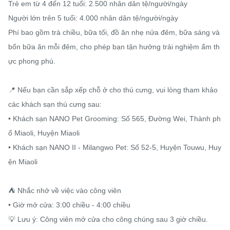
Trẻ em từ 4 đến 12 tuổi: 2.500 nhân dân tệ/người/ngày

Người lớn trên 5 tuổi: 4.000 nhân dân tệ/người/ngày

Phí bao gồm trà chiều, bữa tối, đồ ăn nhẹ nửa đêm, bữa sáng và 
bốn bữa ăn mỗi đêm, cho phép bạn tận hưởng trải nghiệm ẩm th
ực phong phú.

📍 Nếu bạn cần sắp xếp chỗ ở cho thú cưng, vui lòng tham khảo 
các khách sạn thú cưng sau:

• Khách sạn NANO Pet Grooming: Số 565, Đường Wei, Thành ph
ố Miaoli, Huyện Miaoli

• Khách sạn NANO II - Milangwo Pet: Số 52-5, Huyện Touwu, Huy
ện Miaoli

⛺️ Nhắc nhở về việc vào công viên

• Giờ mở cửa: 3:00 chiều - 4:00 chiều

💡 Lưu ý: Công viên mở cửa cho công chúng sau 3 giờ chiều.
