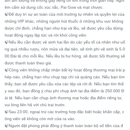
ảm âm lượng và không gây tiếng ồn lớn trong thời gian này. Nghi
êm cấm sử dụng cốc xúc xắc, Pai Gow và mạt chược.

🍃Để duy trì sự an toàn của môi trường tự nhiên và quyền lợi của 
những VIP khác, những người hút thuốc ở những khu vực không 
được chỉ định, chẳng hạn như trại và lều, sẽ được yêu cầu dừng 
hoạt động ngay lập tức và rời khỏi công viên.

🍃Nếu lều cần được vệ sinh hai lần do các yếu tố cá nhân như uố
ng quá nhiều rượu, nôn mửa và đại tiện, sẽ tính phí vệ sinh là 5.0
00 Đài tệ cho mỗi lều. Nếu lều bị hư hỏng, sẽ được bồi thường sẽ 
được thanh toán theo giá.

🍃Công viên không chấp nhận bất kỳ hoạt động thương mại trái p
hép nào, chẳng hạn như chụp tạp chí và quảng cáo. Nếu bạn tìm 
thấy, bạn sẽ được yêu cầu xóa các tệp và rời đi. Nếu bạn tìm thấ
y sau đó, bạn đồng ý chịu phí chụp ảnh tại địa điểm là 250.000 Đ
ài tệ. Nếu bạn cần chụp ảnh thương mại hoặc địa điểm riêng tư, 
vui lòng liên hệ với chủ trại trước.

🍃Sau 23:00, ngoại trừ các trường hợp đặc biệt hoặc khẩn cấp, c
ông viên sẽ không còn mở cửa ra vào.

🍃Người đặt phòng phải đồng ý thanh toán toàn bộ số tiền của đ