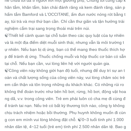
hể chứa tối đa 5 người với một giường phụ, Chúng tôi cung cấp k
hăn tắm, khăn tắm, bàn chải đánh răng và kem đánh răng, sản p
hẩm tắm Bamford và L'OCCITANE, ấm đun nước nóng rót bằng t
ay, túi trà và mọi thứ bạn cần. Chỉ cần thư giãn và tận hưởng trải 
nghiệm cắm trại sang trọng thoải mái trên núi.

🍃Thiết kế cảnh quan tại chỗ tuân theo các quy luật của tự nhiên 
và là một địa điểm diệt muỗi sinh thái, nhưng vẫn là môi trường t
ự nhiên. Nếu bạn bị dị ứng, bạn có thể mang theo thuốc thích hợ
p để tránh dị ứng. Thuốc chống muỗi và hộp thuốc cơ bản có sẵn 
tại chỗ. Nếu bạn cần, vui lòng liên hệ với người quản gia.

🍃Công viên này không giới hạn độ tuổi, nhưng để duy trì sự an t
oàn và chất lượng sống của công viên này, vui lòng chăm sóc trẻ 
em cẩn thận và tôn trọng những du khách khác. Có những rủi ro 
không thể đoán trước như bên hồ bơi, rừng, hồ bơi, động vật hoa
ng dã, v.v. trong công viên. Trẻ em phải luôn có cha mẹ đi cùng đ
ể tránh tai nạn. Nếu trẻ có bất kỳ thương tích nào, công ty không 
chịu trách nhiệm hoặc bồi thường. Phụ huynh không muốn đi cùn
g con em mình vui lòng không đặt chỗ. 🍃0~3 tuổi tính phí 1.000 
nhân dân tệ, 4~12 tuổi (trẻ em) tính phí 2.500 nhân dân tệ. Bao g