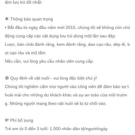
iệm lưu trú tốt nhất:

🌟 Thông báo quan trọng

• Bắt đầu từ ngày đầu năm mới 2015, chúng tôi sẽ không còn chủ 
động cung cấp các vật dụng lưu trú dùng một lần sau đây:

Lược, bàn chải đánh răng, kem đánh răng, dao cạo râu, dép lê, b
ọt cạo râu và mũ tắm

Nếu cần, vui lòng yêu cầu nhân viên cung cấp.

🚫 Quy định về vật nuôi - vui lòng đặc biệt chú ý!

Chúng tôi nghiêm cấm mọi người vào công viên để đảm bảo sự t
hoải mái cho những du khách khác và sự an toàn của môi trườn
g. Những người mang theo vật nuôi sẽ bị từ chối vào.

💸 Phí bổ sung

Trẻ em từ 0 đến 3 tuổi: 1.000 nhân dân tệ/người/ngày
