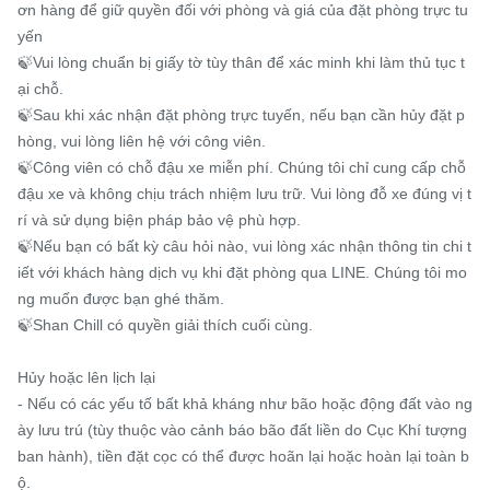
ơn hàng để giữ quyền đối với phòng và giá của đặt phòng trực tu
yến

🍃Vui lòng chuẩn bị giấy tờ tùy thân để xác minh khi làm thủ tục t
ại chỗ.

🍃Sau khi xác nhận đặt phòng trực tuyến, nếu bạn cần hủy đặt p
hòng, vui lòng liên hệ với công viên.

🍃Công viên có chỗ đậu xe miễn phí. Chúng tôi chỉ cung cấp chỗ 
đậu xe và không chịu trách nhiệm lưu trữ. Vui lòng đỗ xe đúng vị t
rí và sử dụng biện pháp bảo vệ phù hợp.

🍃Nếu bạn có bất kỳ câu hỏi nào, vui lòng xác nhận thông tin chi t
iết với khách hàng dịch vụ khi đặt phòng qua LINE. Chúng tôi mo
ng muốn được bạn ghé thăm.

🍃Shan Chill có quyền giải thích cuối cùng.

Hủy hoặc lên lịch lại

- Nếu có các yếu tố bất khả kháng như bão hoặc động đất vào ng
ày lưu trú (tùy thuộc vào cảnh báo bão đất liền do Cục Khí tượng 
ban hành), tiền đặt cọc có thể được hoãn lại hoặc hoàn lại toàn b
ộ.
