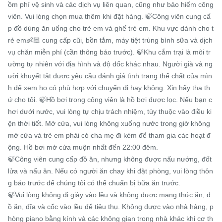
ồm phí vệ sinh và các dịch vụ liên quan, cũng như bảo hiểm công 
viên. Vui lòng chọn mua thêm khi đặt hàng. 🍃Công viên cung cấ
p đồ dùng ăn uống cho trẻ em và ghế trẻ em. Khu vực dành cho t
rẻ em👶🏻 ​​cung cấp cũi, bồn tắm, máy tiệt trùng bình sữa và dịch 
vụ chăn miễn phí (cần thông báo trước). 🍃Khu cắm trại là môi tr
ường tự nhiên với địa hình và độ dốc khác nhau. Người già và ng
ười khuyết tật được yêu cầu đánh giá tình trạng thể chất của mìn
h để xem họ có phù hợp với chuyến đi hay không. Xin hãy tha th
ứ cho tôi. 🍃Hồ bơi trong công viên là hồ bơi được lọc. Nếu bạn c
hơi dưới nước, vui lòng tự chịu trách nhiệm, tùy thuộc vào điều ki
ện thời tiết. Mở cửa, vui lòng không xuống nước trong giờ không 
mở cửa và trẻ em phải có cha mẹ đi kèm để tham gia các hoạt đ
ộng. Hồ bơi mở cửa muộn nhất đến 22:00 đêm.

🍃Công viên cung cấp đồ ăn, nhưng không được nấu nướng, đốt 
lửa và nấu ăn. Nếu có người ăn chay khi đặt phòng, vui lòng thôn
g báo trước để chúng tôi có thể chuẩn bị bữa ăn trước.

🍃Vui lòng không đi giày vào lều và không được mang thức ăn, đ
ồ ăn, đĩa và cốc vào lều để tiêu thụ. Không được vào nhà hàng, p
hòng piano bằng kính và các không gian trong nhà khác khi cơ th