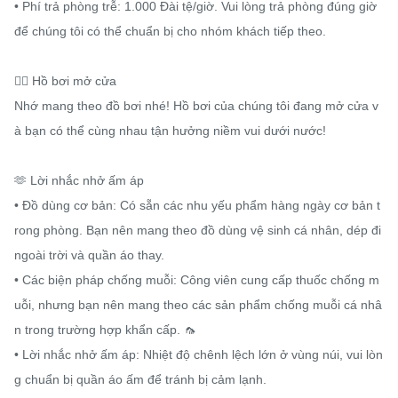
• Phí trả phòng trễ: 1.000 Đài tệ/giờ. Vui lòng trả phòng đúng giờ 
để chúng tôi có thể chuẩn bị cho nhóm khách tiếp theo.

🏊‍♂️ Hồ bơi mở cửa

Nhớ mang theo đồ bơi nhé! Hồ bơi của chúng tôi đang mở cửa v
à bạn có thể cùng nhau tận hưởng niềm vui dưới nước!

🫶 Lời nhắc nhở ấm áp

• Đồ dùng cơ bản: Có sẵn các nhu yếu phẩm hàng ngày cơ bản t
rong phòng. Bạn nên mang theo đồ dùng vệ sinh cá nhân, dép đi 
ngoài trời và quần áo thay.

• Các biện pháp chống muỗi: Công viên cung cấp thuốc chống m
uỗi, nhưng bạn nên mang theo các sản phẩm chống muỗi cá nhâ
n trong trường hợp khẩn cấp. 🦟

• Lời nhắc nhở ấm áp: Nhiệt độ chênh lệch lớn ở vùng núi, vui lòn
g chuẩn bị quần áo ấm để tránh bị cảm lạnh.
