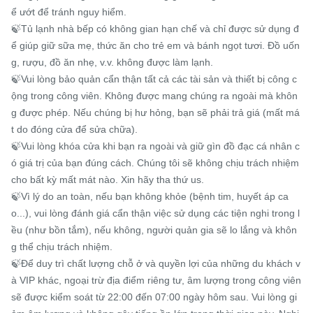
ể ướt để tránh nguy hiểm.

🍃Tủ lạnh nhà bếp có không gian hạn chế và chỉ được sử dụng đ
ể giúp giữ sữa mẹ, thức ăn cho trẻ em và bánh ngọt tươi. Đồ uốn
g, rượu, đồ ăn nhẹ, v.v. không được làm lạnh.

🍃Vui lòng bảo quản cẩn thận tất cả các tài sản và thiết bị công c
ộng trong công viên. Không được mang chúng ra ngoài mà khôn
g được phép. Nếu chúng bị hư hỏng, bạn sẽ phải trả giá (mất má
t do đóng cửa để sửa chữa).

🍃Vui lòng khóa cửa khi bạn ra ngoài và giữ gìn đồ đạc cá nhân c
ó giá trị của bạn đúng cách. Chúng tôi sẽ không chịu trách nhiệm 
cho bất kỳ mất mát nào. Xin hãy tha thứ us.

🍃Vì lý do an toàn, nếu bạn không khỏe (bệnh tim, huyết áp ca
o...), vui lòng đánh giá cẩn thận việc sử dụng các tiện nghi trong l
ều (như bồn tắm), nếu không, người quản gia sẽ lo lắng và khôn
g thể chịu trách nhiệm.

🍃Để duy trì chất lượng chỗ ở và quyền lợi của những du khách v
à VIP khác, ngoại trừ địa điểm riêng tư, âm lượng trong công viên 
sẽ được kiểm soát từ 22:00 đến 07:00 ngày hôm sau. Vui lòng gi