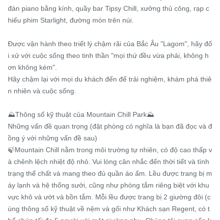
đàn piano bằng kính, quầy bar Tipsy Chill, xưởng thủ công, rạp c
hiếu phim Starlight, đường mòn trên núi.

Được vận hành theo triết lý chậm rãi của Bắc Âu "Lagom", hãy đố
i xử với cuộc sống theo tinh thần "mọi thứ đều vừa phải, không h
ơn không kém".

Hãy chậm lại với mọi du khách đến để trải nghiệm, khám phá thiê
n nhiên và cuộc sống.

⛰️Thông số kỹ thuật của Mountain Chill Park⛰️

Những vấn đề quan trọng (đặt phòng có nghĩa là bạn đã đọc và đ
ồng ý với những vấn đề sau)

🍃Mountain Chill nằm trong môi trường tự nhiên, có độ cao thấp v
à chênh lệch nhiệt độ nhỏ. Vui lòng cân nhắc đến thời tiết và tình 
trạng thể chất và mang theo đủ quần áo ấm. Lều được trang bị m
áy lạnh và hệ thống sưởi, cũng như phòng tắm riêng biệt với khu 
vực khô và ướt và bồn tắm. Mỗi lều được trang bị 2 giường đôi (c
ùng thông số kỹ thuật về nệm và gối như Khách sạn Regent, có t