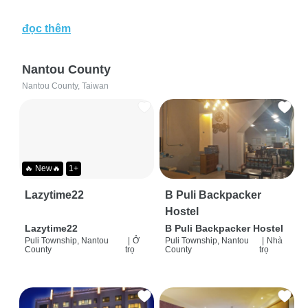
đọc thêm
Nantou County
Nantou County, Taiwan
🔥 New🔥
1+
Lazytime22
B Puli Backpacker
Hostel
Lazytime22
B Puli Backpacker Hostel
Puli Township, Nantou
|
Ở
Puli Township, Nantou
|
Nhà
County
trọ
County
trọ