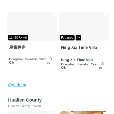
11~20人包棟
Featured
4+
星賞民宿
Ning Xia Time Villa
Dongshan Township, Yilan
|
Ở
Ning Xia Time Villa
City
trọ
Dongshan Township, Yilan
|
Ở
City
trọ
đọc thêm
Hualien County
Hualien County, Taiwan