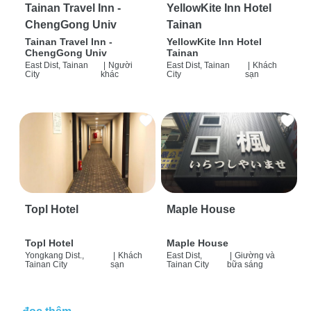
Tainan Travel Inn -
YellowKite Inn Hotel
ChengGong Univ
Tainan
Tainan Travel Inn -
YellowKite Inn Hotel
ChengGong Univ
Tainan
East Dist, Tainan
|
Người
East Dist, Tainan
|
Khách
City
khác
City
sạn
Topl Hotel
Maple House
Topl Hotel
Maple House
Yongkang Dist.,
|
Khách
East Dist,
|
Giường và
Tainan City
sạn
Tainan City
bữa sáng