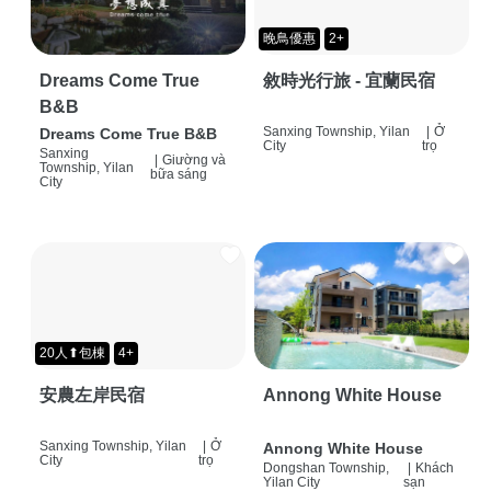
晚鳥優惠
2+
Dreams Come True
敘時光行旅 - 宜蘭民宿
B&B
Sanxing Township, Yilan
|
Ở
Dreams Come True B&B
City
trọ
Sanxing
|
Giường và
Township, Yilan
bữa sáng
City
20人⬆包棟
4+
安農左岸民宿
Annong White House
Sanxing Township, Yilan
|
Ở
Annong White House
City
trọ
Dongshan Township,
|
Khách
Yilan City
sạn