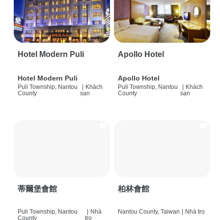
Hotel Modern Puli
Apollo Hotel
Hotel Modern Puli
Apollo Hotel
Puli Township, Nantou
|
Khách
Puli Township, Nantou
|
Khách
County
sạn
County
sạn
蒂爾堡會館
柏林會館
Puli Township, Nantou
|
Nhà
Nantou County, Taiwan
|
Nhà trọ
County
trọ