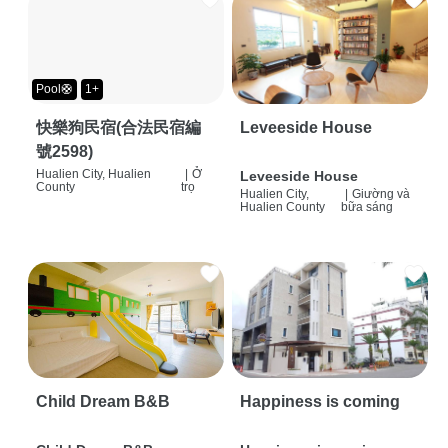
Pool🛟
1+
快樂狗民宿(合法民宿編
Leveeside House
號2598)
Hualien City, Hualien
|
Ở
Leveeside House
County
trọ
Hualien City,
|
Giường và
Hualien County
bữa sáng
Child Dream B&B
Happiness is coming