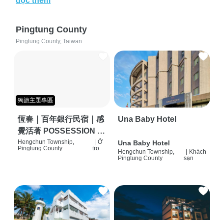
đọc thêm
Pingtung County
Pingtung County, Taiwan
獨旅主題專區
恆春｜百年銀行民宿｜感
Una Baby Hotel
覺活著 POSSESSION |
背包客棧 | 恆春必住特色
Hengchun Township,
|
Ở
Una Baby Hotel
Pingtung County
trọ
Hengchun Township,
|
Khách
旅店 | HOSTEL |
Pingtung County
sạn