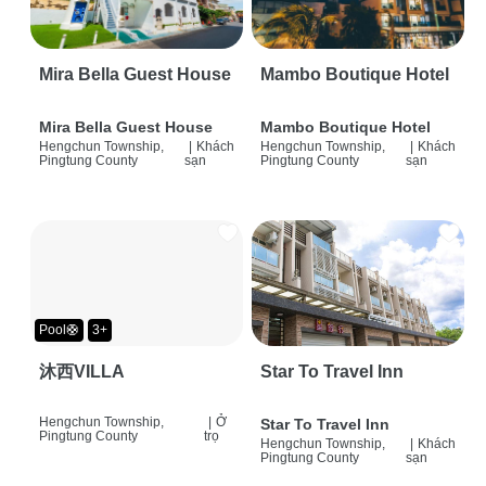
Mira Bella Guest House
Mambo Boutique Hotel
Mira Bella Guest House
Mambo Boutique Hotel
Hengchun Township,
|
Khách
Hengchun Township,
|
Khách
Pingtung County
sạn
Pingtung County
sạn
Pool🛟
3+
沐西VILLA
Star To Travel Inn
Hengchun Township,
|
Ở
Star To Travel Inn
Pingtung County
trọ
Hengchun Township,
|
Khách
Pingtung County
sạn