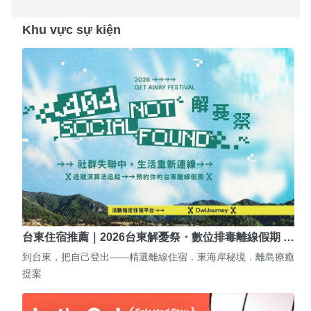
Khu vực sự kiện
台東住宿推薦｜2026台東解憂祭・數位排毒離線假期 …
到台東，把自己登出——精選離線住宿．東海岸秘境．離島療癒
提案