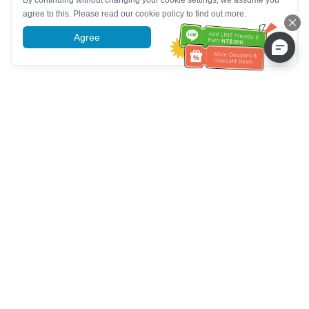
By continuing without changing your cookie settings, we assume you
agree to this. Please read our cookie policy to find out more.
Agree
More information
Hỗ trợ dịch vụ khách hàng
Hãy gọi cho chúng tôi：
+886-2-6610-0183
(Thân thiện với
người cao tuổi)
Số fax：
+886-2-6610-0185
Giờ làm việc：
Các ngày trong tuần 10:00 ~ 18:30