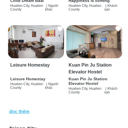
Child Dream B&B
Happiness is coming
Hualien City, Hualien
|
Người
Hualien City, Hualien
|
Khách
County
khác
County
sạn
Leisure Homestay
Kuan Pin Ju Station
Elevator Hostel
Leisure Homestay
Kuan Pin Ju Station
Elevator Hostel
Hualien City, Hualien
|
Người
County
khác
Hualien City, Hualien
|
Khách
County
sạn
đọc thêm