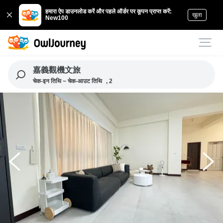
हमारा ऐप डाउनलोड करें और पहले ऑर्डर पर कूपन प्राप्त करें:
खुला
New100
嘉義觀機文旅
चेक-इन तिथि ~ चेक-आउट तिथि
, 2