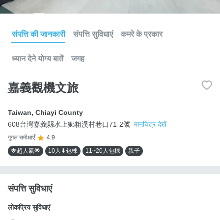
संपत्ति की जानकारी
संपत्ति सुविधाएं
कमरे के प्रकार
ध्यान देने योग्य बातें
जगह
嘉義觀機文旅
Taiwan
,
Chiayi County
608台灣嘉義縣水上鄉粗溪村巷口71-2號
मानचित्र देखें
गूगल समीक्षाएँ
4.9
🌟超人氣🌟
10人⬇包棟
11~20人包棟
親子
संपत्ति सुविधाएं
लोकप्रिय सुविधाएं