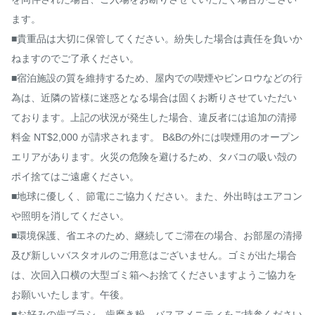
ます。

■貴重品は大切に保管してください。紛失した場合は責任を負いか
ねますのでご了承ください。

■宿泊施設の質を維持するため、屋内での喫煙やビンロウなどの行
為は、近隣の皆様に迷惑となる場合は固くお断りさせていただい
ております。上記の状況が発生した場合、違反者には追加の清掃
料金 NT$2,000 が請求されます。 B&Bの外には喫煙用のオープン
エリアがあります。火災の危険を避けるため、タバコの吸い殻の
ポイ捨てはご遠慮ください。

■地球に優しく、節電にご協力ください。また、外出時はエアコン
や照明を消してください。

■環境保護、省エネのため、継続してご滞在の場合、お部屋の清掃
及び新しいバスタオルのご用意はございません。ゴミが出た場合
は、次回入口横の大型ゴミ箱へお捨てくださいますようご協力を
お願いいたします。午後。

■お好みの歯ブラシ、歯磨き粉、バスアメニティをご持参ください