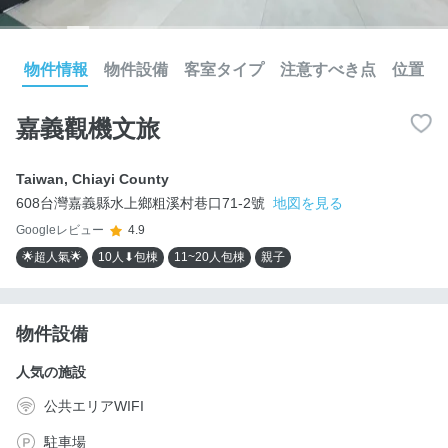
物件情報
物件設備
客室タイプ
注意すべき点
位置
嘉義觀機文旅
Taiwan
,
Chiayi County
608台灣嘉義縣水上鄉粗溪村巷口71-2號
地図を見る
Googleレビュー
4.9
🌟超人氣🌟
10人⬇包棟
11~20人包棟
親子
物件設備
人気の施設
公共エリアWIFI
駐車場