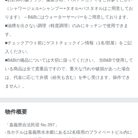
（シャワージェル+シャンプー+タオル+バスタオルはご用意してお
ります） ～B&Bにはウォーターサーバーをご用意しております。

■油煙を出さない調理（軽度調理）のみにキッチンで使用できま
す。

■チェックアウト前にゲストチェックイン情報（1名/部屋）をご記
入ください。

■B&Bの備品については大切に扱ってください。 当B&Bで使用して
いる商品は全て貴重品ですので、重大な汚れや破損があった場合
は、代金に応じて弁償（紛失も含む）を申し受けます。操作でき
ません）。
物件概要
「嘉義県合法民宿 No.397」

-当ホテルは嘉義県水水郷にある12名様用のプライベートビル内に