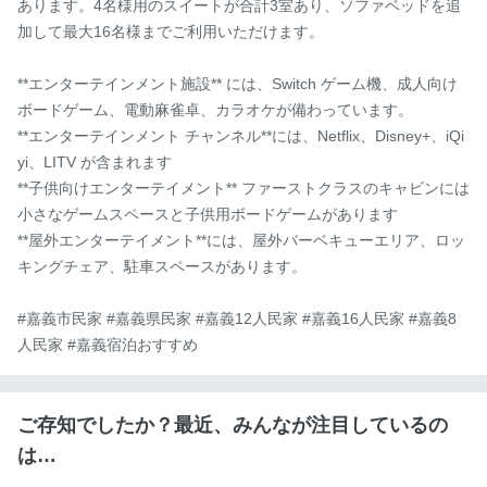
あります。4名様用のスイートが合計3室あり、ソファベッドを追
加して最大16名様までご利用いただけます。

**エンターテインメント施設** には、Switch ゲーム機、成人向け
ボードゲーム、電動麻雀卓、カラオケが備わっています。

**エンターテインメント チャンネル**には、Netflix、Disney+、iQi
yi、LITV が含まれます

**子供向けエンターテイメント** ファーストクラスのキャビンには
小さなゲームスペースと子供用ボードゲームがあります

**屋外エンターテイメント**には、屋外バーベキューエリア、ロッ
キングチェア、駐車スペースがあります。

#嘉義市民家 #嘉義県民家 #嘉義12人民家 #嘉義16人民家 #嘉義8
人民家 #嘉義宿泊おすすめ
ご存知でしたか？最近、みんなが注目しているの
は…