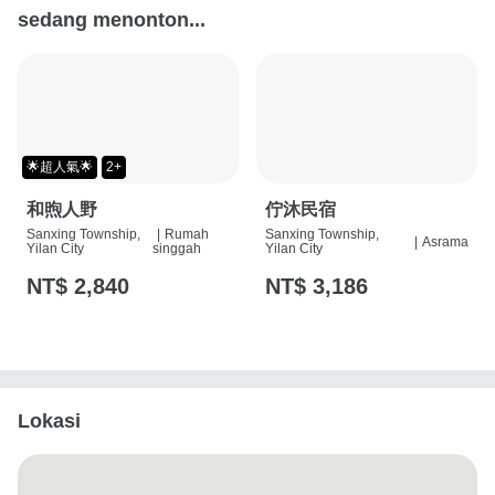
sedang menonton...
🌟超人氣🌟
2+
和煦人野
佇沐民宿
Sanxing Township,
|
Rumah
Sanxing Township,
|
Asrama
Yilan City
singgah
Yilan City
NT$ 2,840
NT$ 3,186
Lokasi