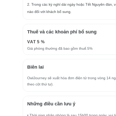
2. Trong các kỳ nghỉ dài ngày hoặc Tết Nguyên đán, vu
nào đối với khách bổ sung.
Thuế và các khoản phí bổ sung
VAT
5 %
Giá phòng thường đã bao gồm thuế.5%
Biên lai
OwlJourney sẽ xuất hóa đơn điện tử trong vòng 14 ngà
theo cột thứ tự).
Những điều cần lưu ý
• Thời gian nhận phòng là sau 15h00 trong ngày, vui l