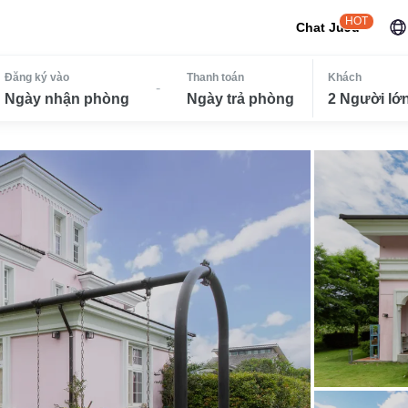
HOT
Chat JuJu
Đăng ký vào
Thanh toán
Khách
-
Ngày nhận phòng
Ngày trả phòng
2 Người lớn