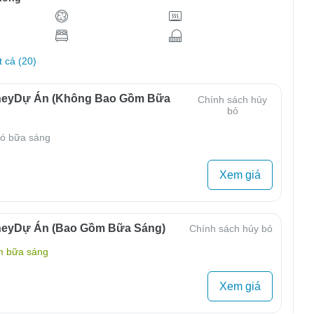
t cả (20)
neyDự Án (Không Bao Gồm Bữa
Chính sách hủy
bỏ
ó bữa sáng
Xem giá
neyDự Án (Bao Gồm Bữa Sáng)
Chính sách hủy bỏ
m bữa sáng
Xem giá