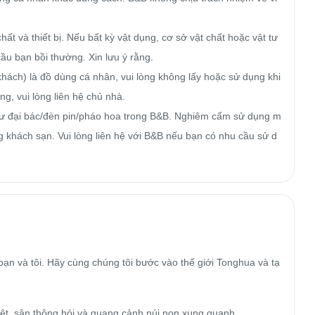
hất và thiết bị. Nếu bất kỳ vật dụng, cơ sở vật chất hoặc vật tư 
u bạn bồi thường. Xin lưu ý rằng.

hách) là đồ dùng cá nhân, vui lòng không lấy hoặc sử dụng khi 
, vui lòng liên hệ chủ nhà.

hư đại bác/đèn pin/pháo hoa trong B&B. Nghiêm cấm sử dụng m
g khách sạn. Vui lòng liên hệ với B&B nếu bạn có nhu cầu sử d
bạn và tôi. Hãy cùng chúng tôi bước vào thế giới Tonghua và tạ
ệt, sân thông hói và quang cảnh núi non xung quanh.
