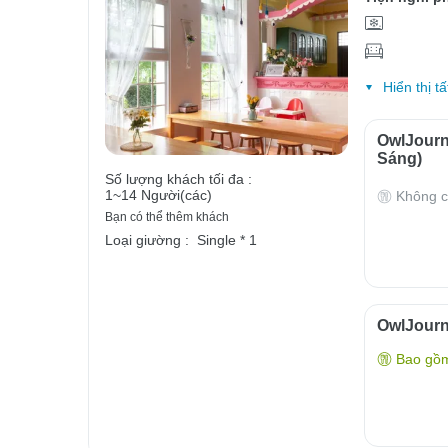
Hiển thị tấ
OwlJour
Sáng)
Số lượng khách tối đa :
1~14 Người(các)
Không c
Bạn có thể thêm khách
Loại giường :
Single * 1
OwlJour
Bao gồ