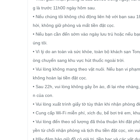
g là trước 11h00 ngày hôm sau.

• Nếu chúng tôi không chủ động liên hệ với bạn sau 18
hời, không giữ phòng và mất tiền đặt cọc.

• Nếu bạn cần đến sớm vào ngày lưu trú hoặc nếu bạn
úng tôi.

• Vì lý do an toàn và sức khỏe, toàn bộ khách sạn To
òng chuyển sang khu vực hút thuốc ngoài trời.

• Vui lòng không mang theo vật nuôi. Nếu bạn vi phạm
không hoàn lại tiền đặt cọc.

• Sau 22h, vui lòng không gây ồn ào, đi lại nhẹ nhàn
n của con.

• Vui lòng xuất trình giấy tờ tùy thân khi nhận phòng đ
• Cung cấp Wi-Fi miễn phí, xích đu, bể bơi trẻ em, khu 
• Vui lòng đến theo số lượng đã thỏa thuận khi đặt p
yền từ chối nhận phòng và tịch thu tiền đặt cọc, xin vu
• Hãy đảm bảo giữ đồ có giá trị, tiền bạc và các vật 