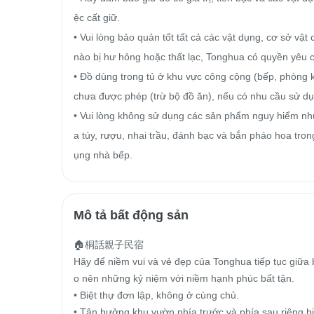
ệc cất giữ.

• Vui lòng bảo quản tốt tất cả các vật dụng, cơ sở vật c
nào bị hư hỏng hoặc thất lạc, Tonghua có quyền yêu cầ
• Đồ dùng trong tủ ở khu vực công cộng (bếp, phòng k
chưa được phép (trừ bộ đồ ăn), nếu có nhu cầu sử dụng
• Vui lòng không sử dụng các sản phẩm nguy hiểm n
a túy, rượu, nhai trầu, đánh bạc và bắn pháo hoa tron
ụng nhà bếp.
Mô tả bất động sản
🏠桐話親子民宿 

Hãy để niềm vui và vẻ đẹp của Tonghua tiếp tục giữa 
o nên những kỷ niệm với niềm hạnh phúc bất tận.

• Biệt thự đơn lập, không ở cùng chủ.

• Tận hưởng khu vườn phía trước và phía sau riêng bi