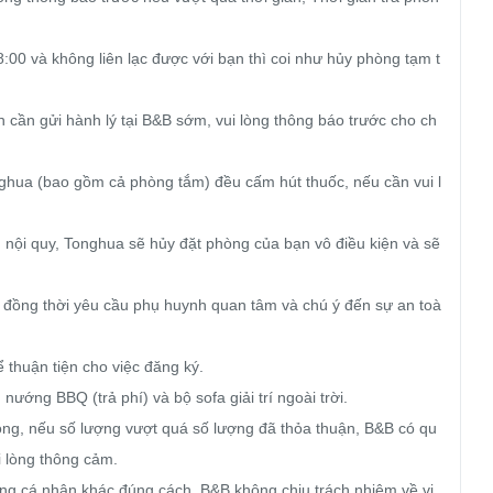
:00 và không liên lạc được với bạn thì coi như hủy phòng tạm t
 cần gửi hành lý tại B&B sớm, vui lòng thông báo trước cho ch
nghua (bao gồm cả phòng tắm) đều cấm hút thuốc, nếu cần vui l
 nội quy, Tonghua sẽ hủy đặt phòng của bạn vô điều kiện và sẽ 
g, đồng thời yêu cầu phụ huynh quan tâm và chú ý đến sự an toà
ể thuận tiện cho việc đăng ký.

nướng BBQ (trả phí) và bộ sofa giải trí ngoài trời.

hòng, nếu số lượng vượt quá số lượng đã thỏa thuận, B&B có qu
i lòng thông cảm.

dụng cá nhân khác đúng cách. B&B không chịu trách nhiệm về vi