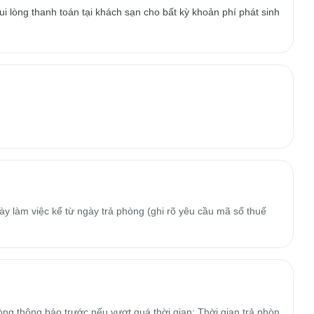
i lòng thanh toán tại khách sạn cho bất kỳ khoản phí phát sinh
y làm việc kể từ ngày trả phòng (ghi rõ yêu cầu mã số thuế
òng thông báo trước nếu vượt quá thời gian; Thời gian trả phòn