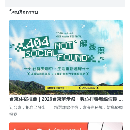
โซนกิจกรรม
台東住宿推薦｜2026台東解憂祭・數位排毒離線假期 …
到台東，把自己登出——精選離線住宿．東海岸秘境．離島療癒
提案