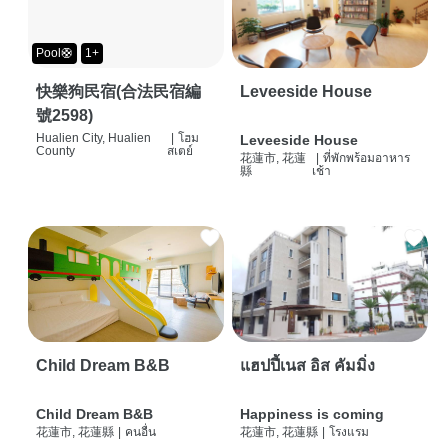
Pool🛟
1+
快樂狗民宿(合法民宿編
Leveeside House
號2598)
Hualien City, Hualien
|
โฮม
Leveeside House
County
สเตย์
花蓮市, 花蓮
|
ที่พักพร้อมอาหาร
縣
เช้า
Child Dream B&B
แฮปปี้เนส อิส คัมมิ่ง
Child Dream B&B
Happiness is coming
花蓮市, 花蓮縣
|
คนอื่น
花蓮市, 花蓮縣
|
โรงแรม