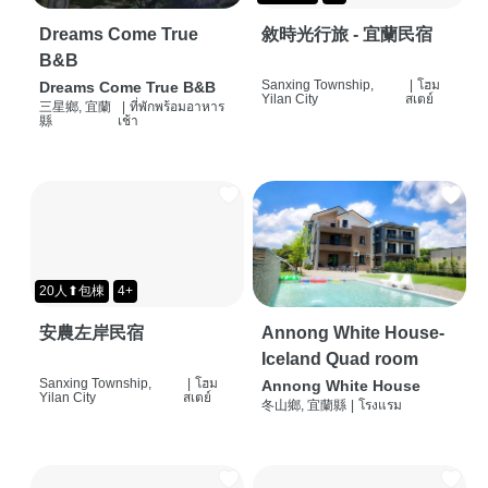
Dreams Come True
敘時光行旅 - 宜蘭民宿
B&B
Sanxing Township,
|
โฮม
Dreams Come True B&B
Yilan City
สเตย์
三星鄉, 宜蘭
|
ที่พักพร้อมอาหาร
縣
เช้า
20人⬆包棟
4+
安農左岸民宿
Annong White House-
Iceland Quad room
Sanxing Township,
|
โฮม
Annong White House
Yilan City
สเตย์
冬山鄉, 宜蘭縣
|
โรงแรม