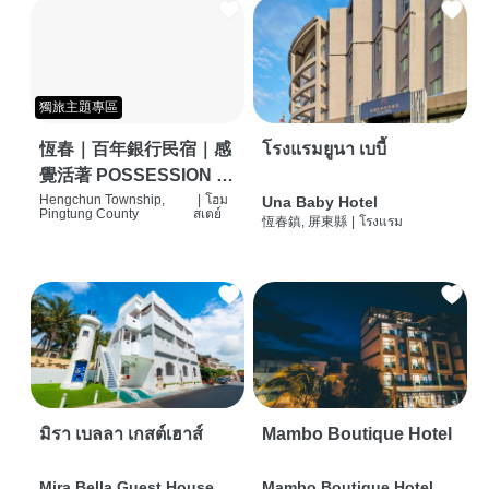
獨旅主題專區
恆春｜百年銀行民宿｜感
โรงแรมยูนา เบบี้
覺活著 POSSESSION |
背包客棧 | 恆春必住特色
Hengchun Township,
|
โฮม
Una Baby Hotel
Pingtung County
สเตย์
恆春鎮, 屏東縣
|
โรงแรม
旅店 | HOSTEL |
มิรา เบลลา เกสต์เฮาส์
Mambo Boutique Hotel
Mira Bella Guest House
Mambo Boutique Hotel