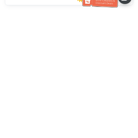
ความช่วยเหลือจากฝ่ายบริการลูกค้า
โทรหาเรา：
+886-2-6610-0183
(เหมาะสำหรับผู้สูงอายุ)
หมายเลขแฟกซ์：
+886-2-6610-0185
เวลาทำการ：
วันธรรมดา 10:00 ~ 18:30