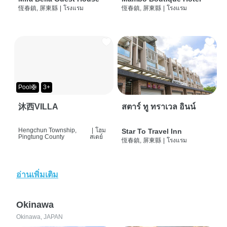
恆春鎮, 屏東縣
|
โรงแรม
恆春鎮, 屏東縣
|
โรงแรม
Pool🛟
3+
沐西VILLA
สตาร์ ทู ทราเวล อินน์
Hengchun Township,
|
โฮม
Star To Travel Inn
Pingtung County
สเตย์
恆春鎮, 屏東縣
|
โรงแรม
อ่านเพิ่มเติม
Okinawa
Okinawa, JAPAN