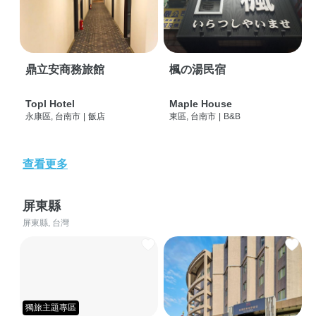
鼎立安商務旅館
楓の湯民宿
Topl Hotel
Maple House
永康區, 台南市
|
飯店
東區, 台南市
|
B&B
查看更多
屏東縣
屏東縣, 台灣
獨旅主題專區