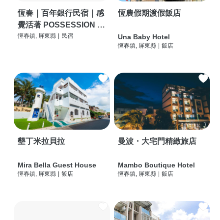
恆春｜百年銀行民宿｜感
恆農假期渡假飯店
覺活著 POSSESSION |
背包客棧 | 恆春必住特色
恆春鎮, 屏東縣
|
民宿
Una Baby Hotel
恆春鎮, 屏東縣
|
飯店
旅店 | HOSTEL |
墾丁米拉貝拉
曼波・大宅門精緻旅店
Mira Bella Guest House
Mambo Boutique Hotel
恆春鎮, 屏東縣
|
飯店
恆春鎮, 屏東縣
|
飯店