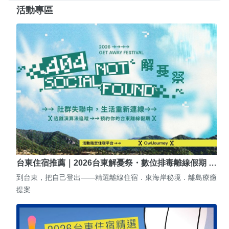
活動專區
台東住宿推薦｜2026台東解憂祭・數位排毒離線假期 …
到台東，把自己登出——精選離線住宿．東海岸秘境．離島療癒
提案