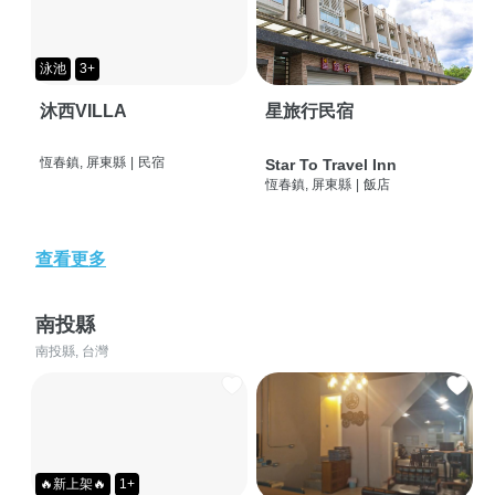
泳池
3+
沐西VILLA
星旅行民宿
恆春鎮, 屏東縣
|
民宿
Star To Travel Inn
恆春鎮, 屏東縣
|
飯店
查看更多
南投縣
南投縣, 台灣
🔥新上架🔥
1+