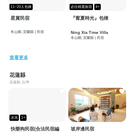
11~20人包棟
必住精選旅宿
4+
星賞民宿
『寗夏時光』包棟
冬山鄉, 宜蘭縣
|
民宿
Ning Xia Time Villa
冬山鄉, 宜蘭縣
|
民宿
查看更多
花蓮縣
花蓮縣, 台灣
泳池
1+
快樂狗民宿(合法民宿編
坡岸邊民宿