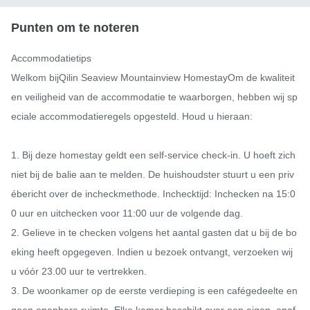
Punten om te noteren
Accommodatietips

Welkom bijQilin Seaview Mountainview HomestayOm de kwaliteit 
en veiligheid van de accommodatie te waarborgen, hebben wij sp
eciale accommodatieregels opgesteld. Houd u hieraan:

1. Bij deze homestay geldt een self-service check-in. U hoeft zich 
niet bij de balie aan te melden. De huishoudster stuurt u een priv
ébericht over de incheckmethode. Inchecktijd: Inchecken na 15:0
0 uur en uitchecken voor 11:00 uur de volgende dag.

2. Gelieve in te checken volgens het aantal gasten dat u bij de bo
eking heeft opgegeven. Indien u bezoek ontvangt, verzoeken wij 
u vóór 23.00 uur te vertrekken.

3. De woonkamer op de eerste verdieping is een cafégedeelte en 
geen openbare ruimte. Elke kamer beschikt over een eigen, onaf