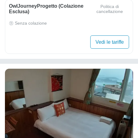
OwlJourneyProgetto (colazione
Politica di
Esclusa)
cancellazione
Senza colazione
Vedi le tariffe