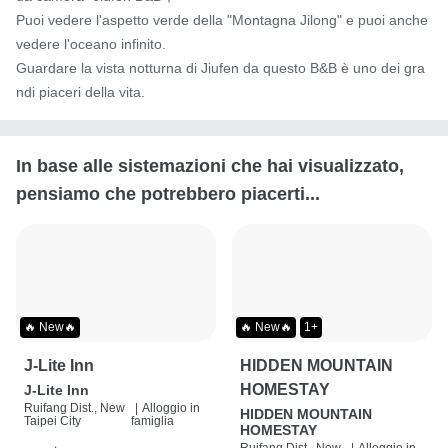
Puoi vedere l'aspetto verde della "Montagna Jilong" e puoi anche 
vedere l'oceano infinito.

Guardare la vista notturna di Jiufen da questo B&B è uno dei gra
ndi piaceri della vita.
In base alle sistemazioni che hai visualizzato,
pensiamo che potrebbero piacerti...
🔥 New🔥
🔥 New🔥
1+
J-Lite Inn
HIDDEN MOUNTAIN
HOMESTAY
J-Lite Inn
Ruifang Dist., New
|
Alloggio in
HIDDEN MOUNTAIN
Taipei City
famiglia
HOMESTAY