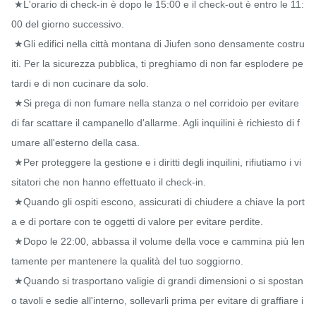
 ★L'orario di check-in è dopo le 15:00 e il check-out è entro le 11:
00 del giorno successivo.

 ★Gli edifici nella città montana di Jiufen sono densamente costru
iti. Per la sicurezza pubblica, ti preghiamo di non far esplodere pe
tardi e di non cucinare da solo.

 ★Si prega di non fumare nella stanza o nel corridoio per evitare 
di far scattare il campanello d'allarme. Agli inquilini è richiesto di f
umare all'esterno della casa.

 ★Per proteggere la gestione e i diritti degli inquilini, rifiutiamo i vi
sitatori che non hanno effettuato il check-in.

 ★Quando gli ospiti escono, assicurati di chiudere a chiave la port
a e di portare con te oggetti di valore per evitare perdite.

 ★Dopo le 22:00, abbassa il volume della voce e cammina più len
tamente per mantenere la qualità del tuo soggiorno.

 ★Quando si trasportano valigie di grandi dimensioni o si spostan
o tavoli e sedie all'interno, sollevarli prima per evitare di graffiare i