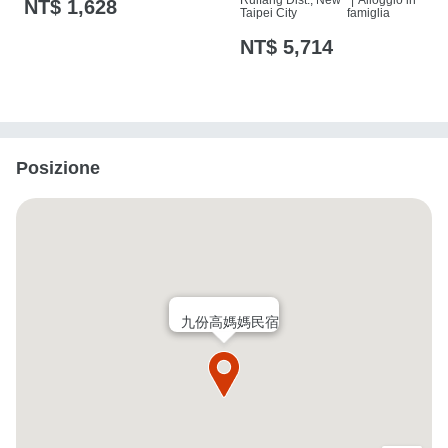
Ruifang Dist., New
|
Alloggio in
NT$ 1,628
Taipei City
famiglia
NT$ 5,714
Posizione
九份高媽媽民宿