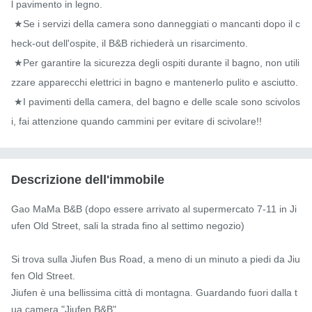
l pavimento in legno.

 ★Se i servizi della camera sono danneggiati o mancanti dopo il c
heck-out dell'ospite, il B&B richiederà un risarcimento.

 ★Per garantire la sicurezza degli ospiti durante il bagno, non utili
zzare apparecchi elettrici in bagno e mantenerlo pulito e asciutto.

 ★I pavimenti della camera, del bagno e delle scale sono scivolos
i, fai attenzione quando cammini per evitare di scivolare!!
Descrizione dell'immobile
Gao MaMa B&B (dopo essere arrivato al supermercato 7-11 in Ji
ufen Old Street, sali la strada fino al settimo negozio)

Si trova sulla Jiufen Bus Road, a meno di un minuto a piedi da Jiu
fen Old Street.

Jiufen è una bellissima città di montagna. Guardando fuori dalla t
ua camera "Jiufen B&B",
