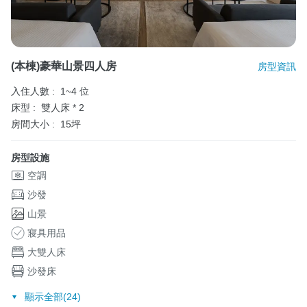
(本棟)豪華山景四人房
房型資訊
入住人數 :
1~4 位
床型 :
雙人床 * 2
房間大小 :
15坪
房型設施
空調
沙發
山景
寢具用品
大雙人床
沙發床
顯示全部(24)