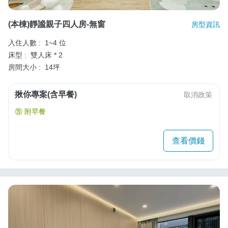
(本棟)靜謐親子四人房-無窗
房型資訊
入住人數 :
1~4 位
床型 :
雙人床 * 2
房間大小 :
14坪
揪你專案(含早餐)
取消政策
附早餐
查看價錢