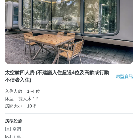
太空艙四人房 (不建議入住超過4位及高齡或行動
房型資訊
不便者入住)
入住人數 :
1~4 位
床型 :
雙人床 * 2
房間大小 :
10坪
房型設施
空調
山景