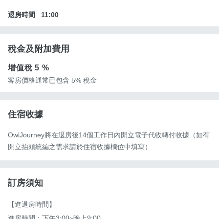
退房時間
11:00
稅金及附加費用
增值稅
5 %
客房價格通常已包含 5% 稅金
住宿收據
OwlJourney將在退房後14個工作日內開立電子代收轉付收據（如有
開立抬頭統編之需求請於住宿收據欄位中填寫）
訂房須知
【進退房時間】

進房時間：下午3:00~晚上9:00。
