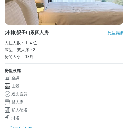
(本棟)親子山景四人房
房型資訊
入住人數 :
1~4 位
床型 :
雙人床 * 2
房間大小 :
13坪
房型設施
空調
山景
遮光窗簾
雙人床
私人衛浴
淋浴