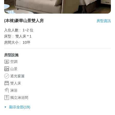
(本棟)豪華山景雙人房
房型資訊
入住人數 :
1~2 位
床型 :
雙人床 * 1
房間大小 :
10坪
房型設施
空調
山景
遮光窗簾
雙人床
淋浴
獨立淋浴間
顯示全部(19)