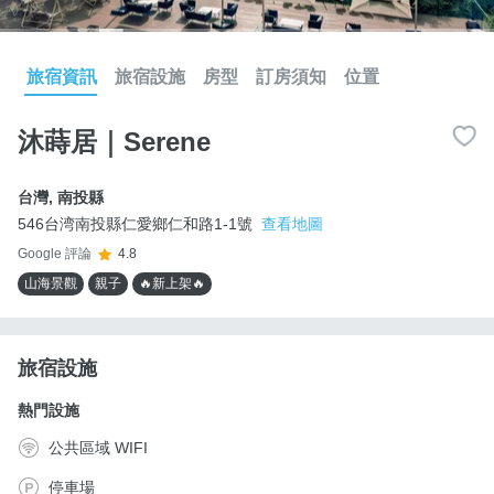
旅宿資訊
旅宿設施
房型
訂房須知
位置
沐蒔居｜Serene
台灣
,
南投縣
546台湾南投縣仁愛鄉仁和路1-1號
查看地圖
Google 評論
4.8
山海景觀
親子
🔥新上架🔥
旅宿設施
熱門設施
公共區域 WIFI
停車場