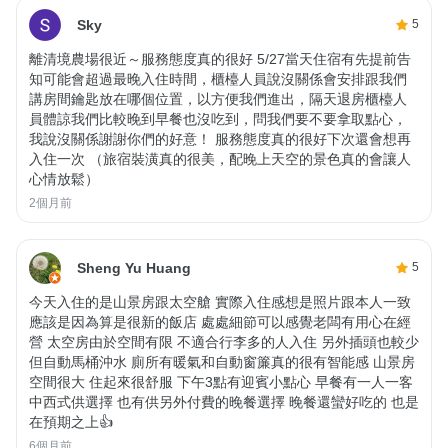
Sky
5
離清境農場很近～服務態度真的很好 5/27當天住宿有先提前告
知可能會超過最晚入住時間，櫃檯人員說沒關係會安排跟我們
講房間鑰匙放在哪個位置，以方便我們進出，隔天退房櫃檯人
員體諒我們比較晚到早餐也沒吃到，問我們要不要拿取點心，
我說沒關係謝謝你們的好意！ 服務態度真的很好下次還會想再
入住一次 （旅宿裝潢真的很美，配晚上天空的景色真的會讓人
心情放鬆）
2個月前
Sheng Yu Huang
5
今天入住的是山景房跟太空艙 實際入住感想是照片跟本人一致
應該是因為算是很新的飯店 處處細節可以感覺老闆有用心在經
營 太空房由於空間有限 不適合行李多的人入住 另外插頭也較少
但自動馬桶沖水 廁所有暖氣和自動窗簾真的很有智能感 山景房
空間很大 住起來很舒服 下午3點有迎賓小點心 早餐有一人一客
中西式供選擇 也有供另外付費的晚餐選擇 晚餐還蠻好吃的 也是
在預期之上👍
6個月前