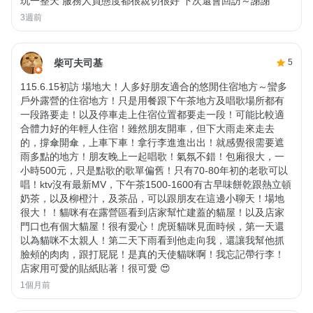
玩一整天 服務人員態度都很親切很好 下次還會回訪～謝謝
3週前
柴可夫司基
5
115.6.15初訪 場地大！人多好朋友適合的悠閒住宿地方～蠻多
戶外露營的住宿地方！只是用餐跟下午茶地方及唱歌場所都有
一段路要走！以及停車走上住宿位置都要走一段！可能比較適
合體力好的年輕人住宿！雖然朋友開車，但下大雨走來走去
的，撐傘開傘，上車下車！拿行李進進出出！就感覺很需要遮
雨多點的地方！朋友晚上一起唱歌！氣氛不錯！包廂很大，一
小時500元，只是點歌的歌單偏舊！只有70-80年初的老歌可以
唱！ktv沒有最新MV，下午茶1500-1600有古早味餅乾跟熱立頓
奶茶，以及柳橙汁，及茶品，可以跟朋友在這邊小聊天！場地
很大！！貓咪有在露營區看到店家幫忙建蓋的貓屋！以及店家
門口也有個大貓屋！很有愛心！虎斑貓咪見面時候，第一天還
以為貓咪不太親人！第二天下雨看到他走向我，還讓我幫他抓
臉頰的肉肉，跟打屁屁！是真的天使貓咪啊！我忘記帶行李！
店家用可愛的貼紙貼著！很可愛 😍
1個月前