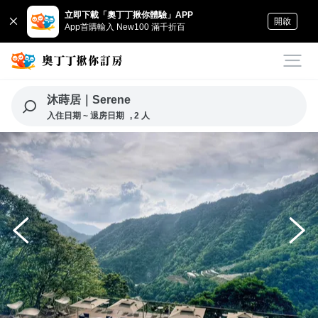
立即下載「奧丁丁揪你體驗」APP
開啟
App首購輸入 New100 滿千折百
沐蒔居｜Serene
入住日期 ~ 退房日期
, 2 人