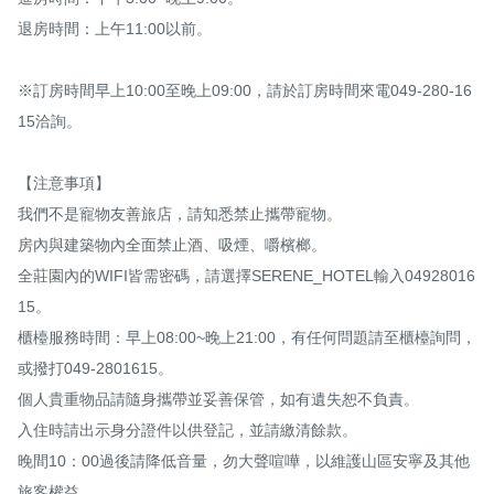
退房時間：上午11:00以前。

※訂房時間早上10:00至晚上09:00，請於訂房時間來電049-280-16
15洽詢。

【注意事項】

我們不是寵物友善旅店，請知悉禁止攜帶寵物。

房內與建築物內全面禁止酒、吸煙、嚼檳榔。

全莊園內的WIFI皆需密碼，請選擇SERENE_HOTEL輸入04928016
15。

櫃檯服務時間：早上08:00~晚上21:00，有任何問題請至櫃檯詢問，
或撥打049-2801615。

個人貴重物品請隨身攜帶並妥善保管，如有遺失恕不負責。

入住時請出示身分證件以供登記，並請繳清餘款。

晚間10：00過後請降低音量，勿大聲喧嘩，以維護山區安寧及其他
旅客權益。
