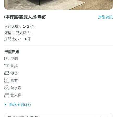
(本棟)靜謐雙人房-無窗
房型資訊
入住人數 :
1~2 位
床型 :
雙人床 * 1
房間大小 :
10坪
房型設施
空調
書桌
沙發
無窗
熱水壺
雙人床
顯示全部(27)