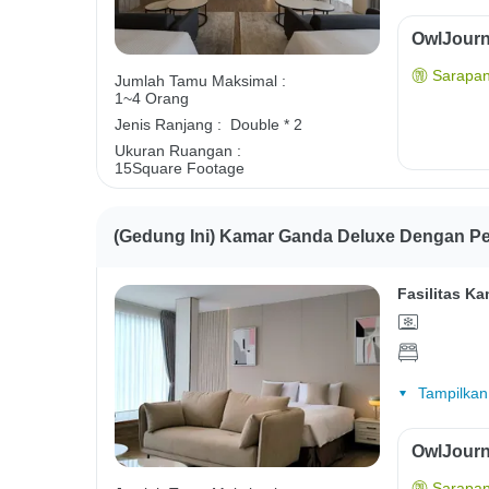
OwlJourn
Sarapan
Jumlah Tamu Maksimal :
1~4 Orang
Jenis Ranjang :
Double * 2
Ukuran Ruangan :
15Square Footage
(Gedung Ini) Kamar Ganda Deluxe Dengan
Fasilitas Ka
Tampilkan
OwlJourn
Sarapan