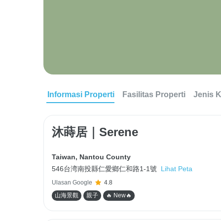
Informasi Properti
Fasilitas Properti
Jenis 
沐蒔居｜Serene
Taiwan
,
Nantou County
546台湾南投縣仁愛鄉仁和路1-1號
Lihat Peta
Ulasan Google
4.8
山海景觀
親子
🔥 New🔥