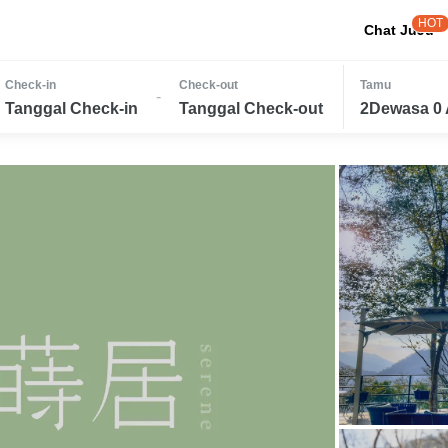
HOT
Chat JuJu
Check-in
Check-out
Tamu
-
Tanggal Check-in
Tanggal Check-out
2Dewasa 0 