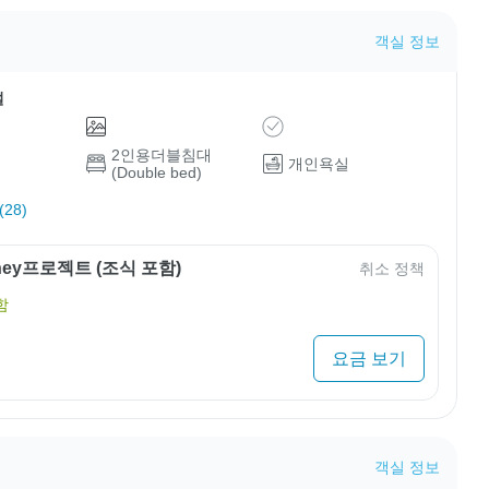
객실 정보
설
2인용더블침대
개인욕실
(Double bed)
28)
rney프로젝트 (조식 포함)
취소 정책
함
요금 보기
객실 정보