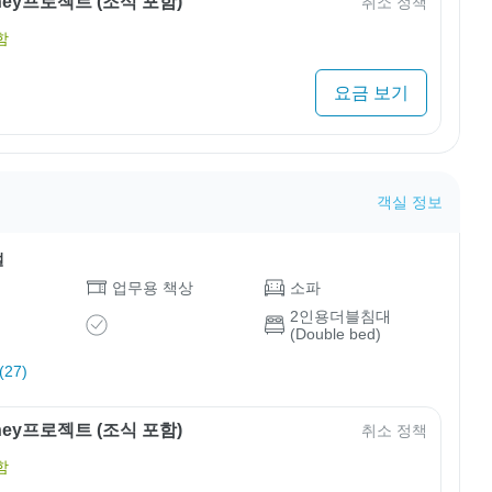
rney프로젝트 (조식 포함)
취소 정책
함
요금 보기
객실 정보
설
업무용 책상
소파
2인용더블침대
(Double bed)
27)
rney프로젝트 (조식 포함)
취소 정책
함