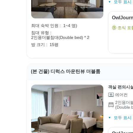
모두 표시 (
OwlJou
최대 숙박 인원 :
1~4 명)
조식 포
침대 유형 :
2인용더블침대(Double bed) * 2
방 크기 :
15평
(본 건물) 디럭스 마운틴뷰 더블룸
객실 편의시
에어컨
2인용더
(Double 
모두 표시 (