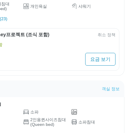
블침대
개인욕실
샤워기
bed)
23)
rney프로젝트 (조식 포함)
취소 정책
함
요금 보기
객실 정보
설
소파
2인용퀸사이즈침대
소파침대
(Queen bed)