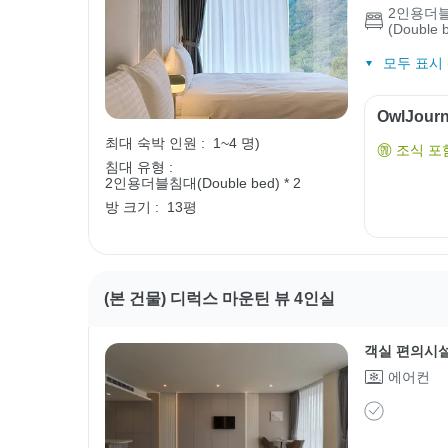
2인용더
(Double 
모두 표시 (
OwlJou
최대 숙박 인원 :
1~4 명)
조식 포
침대 유형 :
2인용더블침대(Double bed) * 2
방 크기 :
13평
(본 건물) 디럭스 마운틴 뷰 4인실
객실 편의시
에어컨