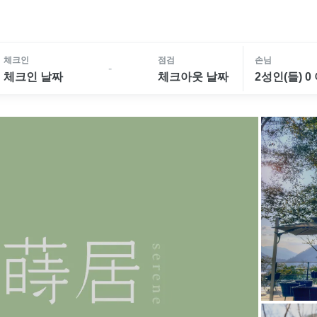
체크인
점검
손님
-
체크인 날짜
체크아웃 날짜
2성인(들) 0