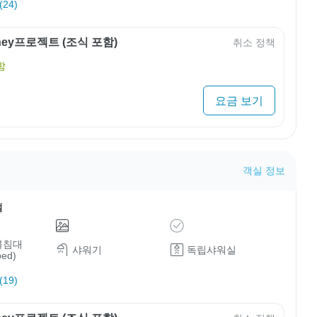
24)
rney프로젝트 (조식 포함)
취소 정책
함
요금 보기
객실 정보
설
블침대
샤워기
독립샤워실
bed)
19)