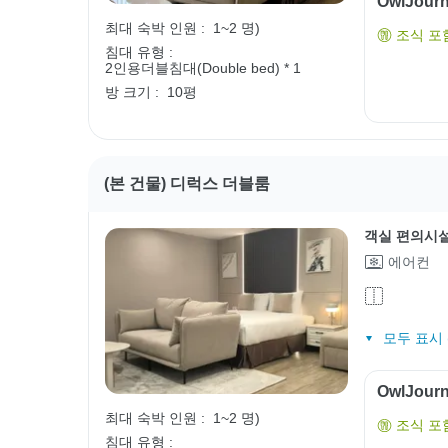
OwlJou
최대 숙박 인원 :
1~2 명)
조식 포
침대 유형 :
2인용더블침대(Double bed) * 1
방 크기 :
10평
(본 건물) 디럭스 더블룸
객실 편의시
에어컨
모두 표시 (
OwlJou
최대 숙박 인원 :
1~2 명)
조식 포
침대 유형 :