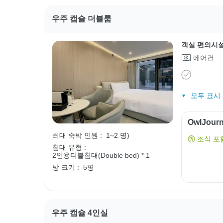
우주 캡슐 더블룸
객실 편의시
에어컨
모두 표시 (
OwlJou
최대 숙박 인원 :
1~2 명)
조식 포
침대 유형 :
2인용더블침대(Double bed) * 1
방 크기 :
5평
우주 캡슐 4인실