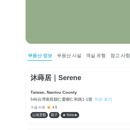
부동산 정보
부동산 시설
객실 유형
참고 사항
沐蒔居｜Serene
Taiwan
,
Nantou County
546台湾南投縣仁愛鄉仁和路1-1號
지도 보기
구글 리뷰
4.8
山海景觀
親子
🔥 New🔥