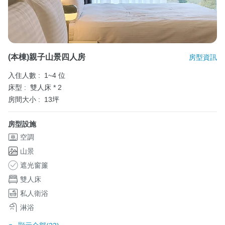
(本棟)親子山景四人房
房型資訊
入住人數 :
1~4 位
床型 :
雙人床 * 2
房間大小 :
13坪
房型設施
空調
山景
遮光窗簾
雙人床
私人衛浴
淋浴