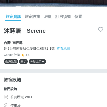
旅宿資訊
旅宿設施
房型
訂房須知
位置
沐蒔居｜Serene
台灣
,
南投縣
546台湾南投縣仁愛鄉仁和路1-1號
查看地圖
Google 評論
4.8
山海景觀
親子
🔥新上架🔥
旅宿設施
熱門設施
公共區域 WIFI
停車場