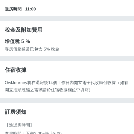
退房時間
11:00
稅金及附加費用
增值稅
5 %
客房價格通常已包含 5% 稅金
住宿收據
OwlJourney將在退房後14個工作日內開立電子代收轉付收據（如有
開立抬頭統編之需求請於住宿收據欄位中填寫）
訂房須知
【進退房時間】

進房時間：下午3:00~晚上9:00。
