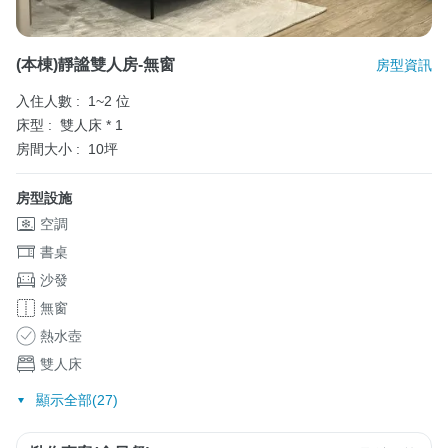
(本棟)靜謐雙人房-無窗
房型資訊
入住人數 :
1~2 位
床型 :
雙人床 * 1
房間大小 :
10坪
房型設施
空調
書桌
沙發
無窗
熱水壺
雙人床
顯示全部(27)