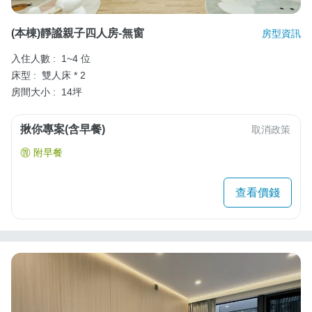
(本棟)靜謐親子四人房-無窗
房型資訊
入住人數 :
1~4 位
床型 :
雙人床 * 2
房間大小 :
14坪
揪你專案(含早餐)
取消政策
附早餐
查看價錢