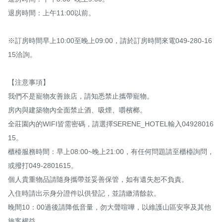
退房時間：上午11:00以前。

※訂房時間早上10:00至晚上09:00，請於訂房時間來電049-280-16
15洽詢。

【注意事項】

我們不是寵物友善旅店，請知悉禁止攜帶寵物。

房內與建築物內全面禁止酒、吸煙、嚼檳榔。

全莊園內的WIFI皆需密碼，請選擇SERENE_HOTEL輸入04928016
15。

櫃檯服務時間：早上08:00~晚上21:00，有任何問題請至櫃檯詢問，
或撥打049-2801615。

個人貴重物品請隨身攜帶並妥善保管，如有遺失恕不負責。

入住時請出示身分證件以供登記，並請繳清餘款。

晚間10：00過後請降低音量，勿大聲喧嘩，以維護山區安寧及其他
旅客權益。
