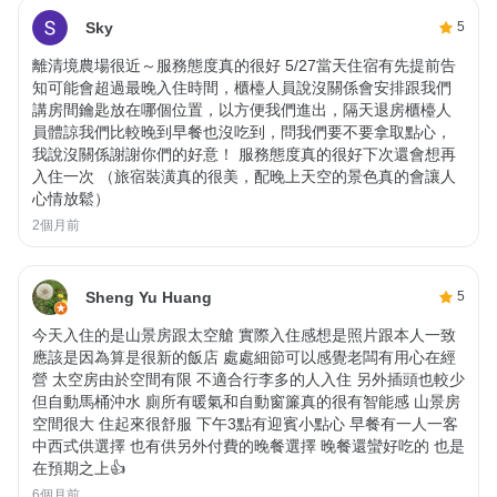
Sky
5
離清境農場很近～服務態度真的很好 5/27當天住宿有先提前告
知可能會超過最晚入住時間，櫃檯人員說沒關係會安排跟我們
講房間鑰匙放在哪個位置，以方便我們進出，隔天退房櫃檯人
員體諒我們比較晚到早餐也沒吃到，問我們要不要拿取點心，
我說沒關係謝謝你們的好意！ 服務態度真的很好下次還會想再
入住一次 （旅宿裝潢真的很美，配晚上天空的景色真的會讓人
心情放鬆）
2個月前
Sheng Yu Huang
5
今天入住的是山景房跟太空艙 實際入住感想是照片跟本人一致
應該是因為算是很新的飯店 處處細節可以感覺老闆有用心在經
營 太空房由於空間有限 不適合行李多的人入住 另外插頭也較少
但自動馬桶沖水 廁所有暖氣和自動窗簾真的很有智能感 山景房
空間很大 住起來很舒服 下午3點有迎賓小點心 早餐有一人一客
中西式供選擇 也有供另外付費的晚餐選擇 晚餐還蠻好吃的 也是
在預期之上👍
6個月前