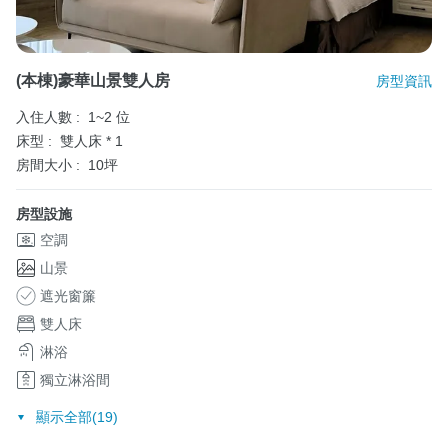
(本棟)豪華山景雙人房
房型資訊
入住人數 :
1~2 位
床型 :
雙人床 * 1
房間大小 :
10坪
房型設施
空調
山景
遮光窗簾
雙人床
淋浴
獨立淋浴間
顯示全部(19)