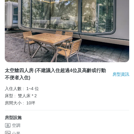
太空艙四人房 (不建議入住超過4位及高齡或行動
房型資訊
不便者入住)
入住人數 :
1~4 位
床型 :
雙人床 * 2
房間大小 :
10坪
房型設施
空調
山景