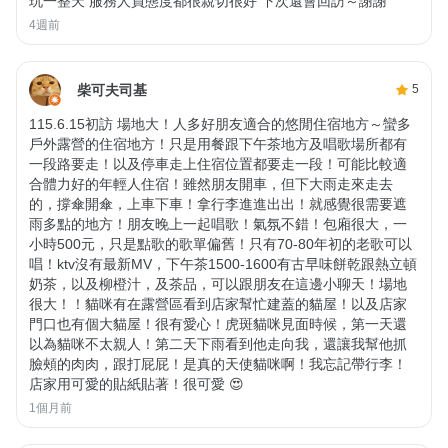
玩一整天 服務人員態度都很親切很好 下次還會回訪～謝謝
4週前
柴可夫司基
5
115.6.15初訪 場地大！人多好朋友適合的悠閒住宿地方～蠻多
戶外露營的住宿地方！只是用餐跟下午茶地方及唱歌場所都有
一段路要走！以及停車走上住宿位置都要走一段！可能比較適
合體力好的年輕人住宿！雖然朋友開車，但下大雨走來走去
的，撐傘開傘，上車下車！拿行李進進出出！就感覺很需要遮
雨多點的地方！朋友晚上一起唱歌！氣氛不錯！包廂很大，一
小時500元，只是點歌的歌單偏舊！只有70-80年初的老歌可以
唱！ktv沒有最新MV，下午茶1500-1600有古早味餅乾跟熱立頓
奶茶，以及柳橙汁，及茶品，可以跟朋友在這邊小聊天！場地
很大！！貓咪有在露營區看到店家幫忙建蓋的貓屋！以及店家
門口也有個大貓屋！很有愛心！虎斑貓咪見面時候，第一天還
以為貓咪不太親人！第二天下雨看到他走向我，還讓我幫他抓
臉頰的肉肉，跟打屁屁！是真的天使貓咪啊！我忘記帶行李！
店家用可愛的貼紙貼著！很可愛 😍
1個月前