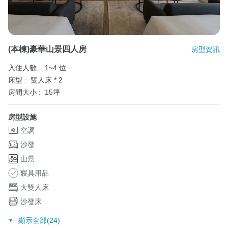
(本棟)豪華山景四人房
房型資訊
入住人數 :
1~4 位
床型 :
雙人床 * 2
房間大小 :
15坪
房型設施
空調
沙發
山景
寢具用品
大雙人床
沙發床
顯示全部(24)