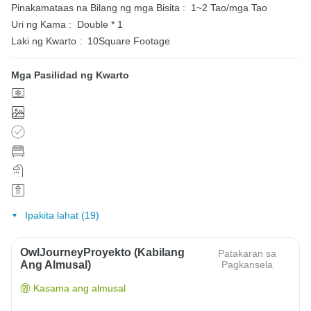
Pinakamataas na Bilang ng mga Bisita :
1~2 Tao/mga Tao
Uri ng Kama :
Double * 1
Laki ng Kwarto :
10Square Footage
Mga Pasilidad ng Kwarto
Ipakita lahat (19)
OwlJourneyProyekto (Kabilang
Patakaran sa
Ang Almusal)
Pagkansela
Kasama ang almusal