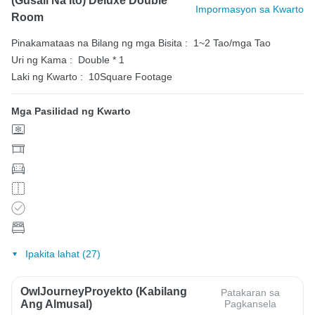
(Gusali Na Ito) Deluxe Double
Impormasyon sa Kwarto
Room
Pinakamataas na Bilang ng mga Bisita :
1~2 Tao/mga Tao
Uri ng Kama :
Double * 1
Laki ng Kwarto :
10Square Footage
Mga Pasilidad ng Kwarto
Ipakita lahat (27)
OwlJourneyProyekto (Kabilang
Patakaran sa
Ang Almusal)
Pagkansela