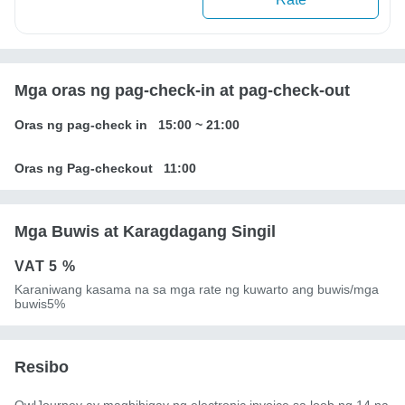
Mga oras ng pag-check-in at pag-check-out
Oras ng pag-check in
15:00
~
21:00
Oras ng Pag-checkout
11:00
Mga Buwis at Karagdagang Singil
VAT
5 %
Karaniwang kasama na sa mga rate ng kuwarto ang buwis/mga
buwis5%
Resibo
OwlJourney ay magbibigay ng electronic invoice sa loob ng 14 na