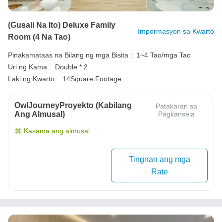
(Gusali Na Ito) Deluxe Family
Impormasyon sa Kwarto
Room (4 Na Tao)
Pinakamataas na Bilang ng mga Bisita :
1~4 Tao/mga Tao
Uri ng Kama :
Double * 2
Laki ng Kwarto :
14Square Footage
OwlJourneyProyekto (Kabilang
Patakaran sa
Ang Almusal)
Pagkansela
Kasama ang almusal
Tingnan ang mga
Rate