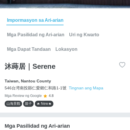
Impormasyon sa Ari-arian
Mga Pasilidad ng Ari-arian
Uri ng Kwarto
Mga Dapat Tandaan
Lokasyon
沐蒔居｜Serene
Taiwan
,
Nantou County
546台湾南投縣仁愛鄉仁和路1-1號
Tingnan ang Mapa
Mga Review ng Google
4.8
山海景觀
親子
🔥 New🔥
Mga Pasilidad ng Ari-arian