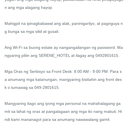
n ang mga alagang hayop.

Mahigpit na ipinagbabawal ang alak, paninigarilyo, at pagnguya n
g bunga sa mga silid at gusali.

Ang Wi-Fi sa buong estate ay nangangailangan ng password. Ma
ngyaring piliin ang SERENE_HOTEL at ilagay ang 0492801615.

Mga Oras ng Serbisyo sa Front Desk: 8:00 AM - 9:00 PM. Para s
a anumang mga katanungan, mangyaring bisitahin ang front des
k o tumawag sa 049-2801615.

Mangyaring itago ang iyong mga personal na mahahalagang ga
mit sa lahat ng oras at pangalagaan ang mga ito nang mabuti. Hi
ndi kami mananagot para sa anumang nawawalang gamit.
