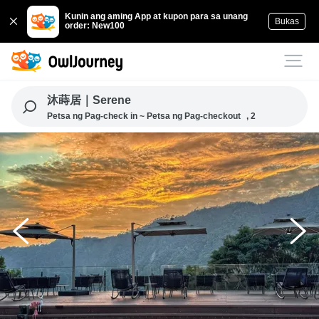
Kunin ang aming App at kupon para sa unang
Bukas
order: New100
沐蒔居｜Serene
Petsa ng Pag-check in ~ Petsa ng Pag-checkout
, 2