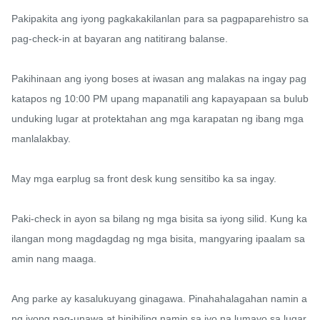
Pakipakita ang iyong pagkakakilanlan para sa pagpaparehistro sa 
pag-check-in at bayaran ang natitirang balanse.

Pakihinaan ang iyong boses at iwasan ang malakas na ingay pag
katapos ng 10:00 PM upang mapanatili ang kapayapaan sa bulub
unduking lugar at protektahan ang mga karapatan ng ibang mga 
manlalakbay.

May mga earplug sa front desk kung sensitibo ka sa ingay.

Paki-check in ayon sa bilang ng mga bisita sa iyong silid. Kung ka
ilangan mong magdagdag ng mga bisita, mangyaring ipaalam sa 
amin nang maaga.

Ang parke ay kasalukuyang ginagawa. Pinahahalagahan namin a
ng iyong pag-unawa at hinihiling namin sa iyo na lumayo sa lugar 